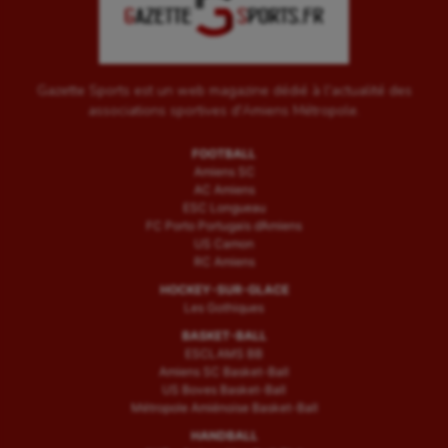
Gazette Sports est un web magazine dédié à l'actualité des
associations sportives d'Amiens Métropole.
FOOTBALL
Amiens SC
AC Amiens
ESC Longueau
FC Porto Portugais d’Amiens
US Camon
RC Amiens
HOCKEY-SUR-GLACE
Les Gothiques
BASKET-BALL
ESCLAMS BB
Amiens SC Basket-Ball
US Boves Basket-Ball
Métropole Amiénoise Basket-Ball
HANDBALL