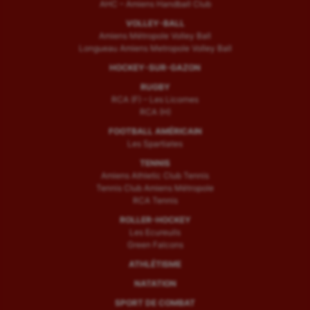
AHC – Amiens Handball Club
VOLLEY-BALL
Amiens Métropole Volley Ball
Longueau Amiens Metropole Volley Ball
HOCKEY-SUR-GAZON
RUGBY
RCA (F) – Les Licornes
RCA (H)
FOOTBALL AMÉRICAIN
Les Spartiates
TENNIS
Amiens Athletic Club Tennis
Tennis Club Amiens Métropole
RCA Tennis
ROLLER-HOCKEY
Les Ecureuils
Green Falcons
ATHLÉTISME
NATATION
SPORT DE COMBAT