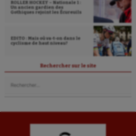
ROLLER HOCKEY – Nationale 1 :
Un ancien gardien des
Sport santé
Gothiques rejoint les Écureuils
Sport-entreprise
Sport-santé
EDITO : Mais où va-t-on dans le
cyclisme de haut niveau?
Tir
Tir à l'arc
Rechercher sur le site
Triathlon
Rechercher :
Ultimate frisbee
UNSS
Voile
Wakeboard
Water-polo