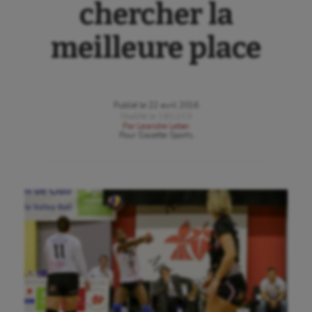
chercher la
meilleure place
Publié le
22 avril 2016
Modifié le
18/12/19
Par
Leandre Leber
Pour
Gazette Sports