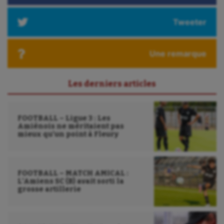
Paddle
Tweeter
Parkour
Une remarque
Patinage artistique
Pétanque
Les derniers articles
Plongée
FOOTBALL – Ligue 3 : Les
Randonnée / Marche
Amiénois ne méritaient pas
mieux qu’un point à Fleury
Roller-derby
Sarbacane
FOOTBALL – MATCH AMICAL :
Sauvetage sportif
L’Amiens SC (B) avait sorti la
grosse artillerie
Sport adapté
Sport handicap