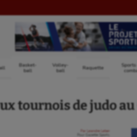
Basket-
Volley-
Sports
ll
Raquette
ball
ball
comb
ux tournois de judo a
Par
Leandre Leber
Pour
Gazette Sports