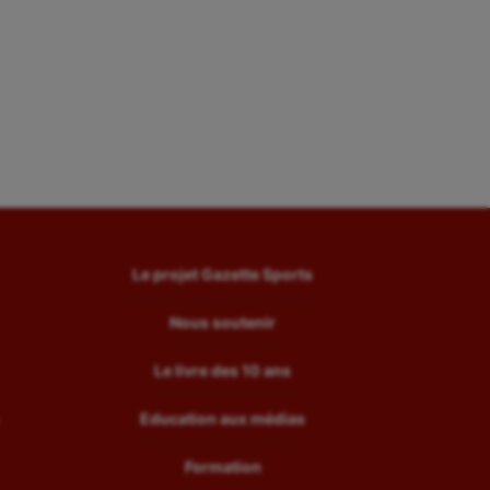
Le projet Gazette Sports
Nous soutenir
Le livre des 10 ans
Education aux médias
Formation