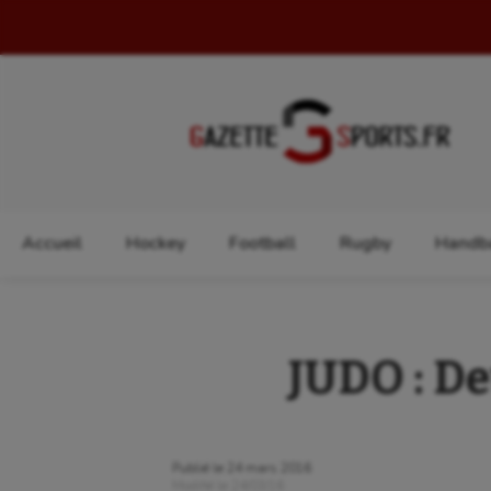
Rechercher :
Accueil
Hockey
Football
Rugby
Handba
JUDO : De
Publié le
24 mars 2016
Modifié le
24/03/16