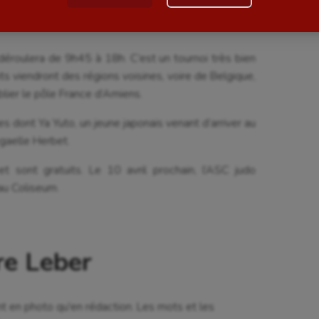
samedi, 200 jeunes sont attendus pour combattre de
Paddle
astique
Parkour
 déroulera de 9h45 à 18h. C’est un tournoi très bien
astique rythmique
Patinage artistique
nts viendront des régions voisines, voire de Belgique,
blier le pôle France d’Amiens.
rophilie
Pétanque
 dont Ya Yuto, un jeune japonais venant d’arriver au
isport
Plongée
gaelle Herbet.
isme
Randonnée / Marche
t sont gratuits. Le 10 avril prochain, l’ASC judo
au Coliseum.
 Olympiques et Paralympiques
Roller-derby
re Leber
nt en photo qu'en rédaction. Les mots et les