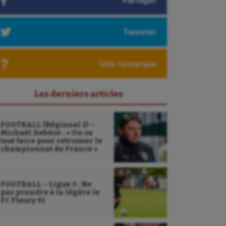
Partager
Tweeter
Une remarque
Les derniers articles
FOOTBALL (Régional 1) –
Michaël Debève : « On va
tout faire pour retrouver le
championnat de France »
FOOTBALL – Ligue 3 : Ne
pas prendre à la légère le
FC Fleury 91