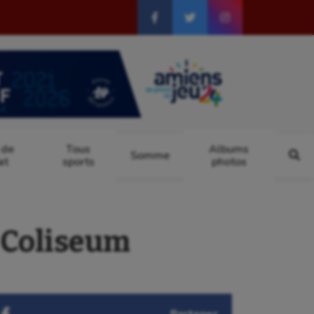
 de
Tous
Albums
Somme
at
sports
photos
u Coliseum