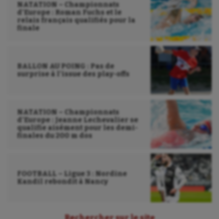
NATATION – Championnats
Voile
d’Europe : Roman Fuchs et le
relais français qualifiés pour la
Wakeboard
finale
Water-polo
BALLON AU POING : Pas de
surprise à l’issue des play-offs
NATATION – Championnats
d’Europe : Jeanne Lechevalier se
qualifie aisément pour les demi-
finales du 200 m dos
FOOTBALL – Ligue 3 : Nordine
Kandil rebondit à Nancy
Rechercher sur le site