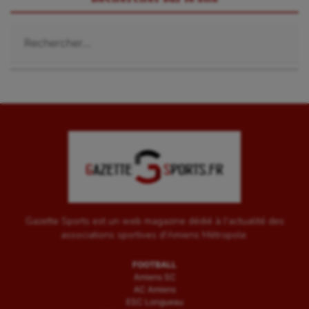
Rechercher :
Gazette Sports est un web magazine dédié à l'actualité des
associations sportives d'Amiens Métropole.
FOOTBALL
Amiens SC
AC Amiens
ESC Longueau