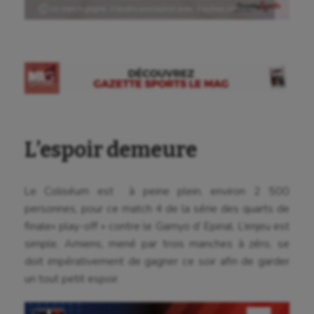
Ⓒ un match gagné, il faudra poursuivre avec 3 autres victoires…
L’espoir demeure
Le Coliséum est à peine plein, environ 2 500
personnes, pour ce match 4 de la série des quarts de
finale« play-off » contre le Gamyo d’ Epinal. L’enjeu est
simple, Amiens, mené par trois manches à zéro, se
doit impérativement de gagner ce soir afin de garder
un tout petit espoir.