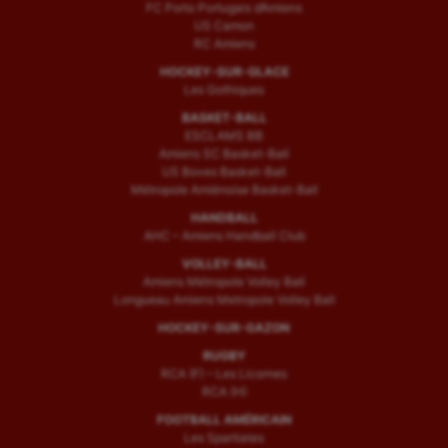
FC Porto Portugais d’Amiens
US Camon
RC Amiens
HOCKEY-SUR-GLACE
Les Gothiques
BASKET-BALL
ESCLAMS BB
Amiens SC Basket-Ball
US Boves Basket-Ball
Métropole Amiénoise Basket-Ball
HANDBALL
AHC – Amiens Handball Club
VOLLEY-BALL
Amiens Métropole Volley Ball
Longueau Amiens Metropole Volley Ball
HOCKEY-SUR-GAZON
RUGBY
RCA (F) – Les Licornes
RCA (H)
FOOTBALL AMÉRICAIN
Les Spartiates