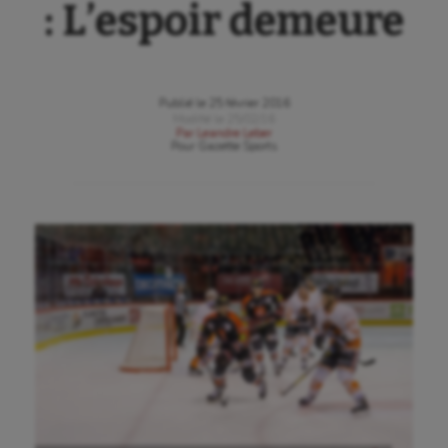
: L’espoir demeure
Publié le
25 février 2016
Modifié le
25/02/16
Par
Leandre Leber
Pour
Gazette Sports