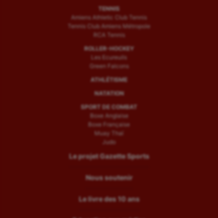
TENNIS
Amiens Athletic Club Tennis
Tennis Club Amiens Métropole
RCA Tennis
ROLLER-HOCKEY
Les Ecureuils
Green Falcons
ATHLÉTISME
NATATION
SPORT DE COMBAT
Boxe Anglaise
Boxe Française
Muay Thaï
Judo
Le projet Gazette Sports
Nous soutenir
Le livre des 10 ans