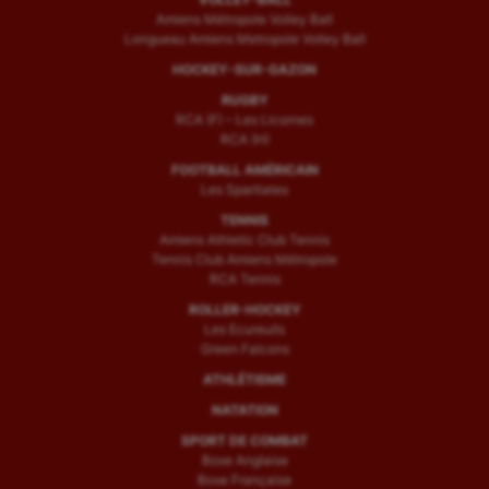
Amiens Métropole Volley Ball
Longueau Amiens Metropole Volley Ball
HOCKEY-SUR-GAZON
RUGBY
RCA (F) – Les Licornes
RCA (H)
FOOTBALL AMÉRICAIN
Les Spartiates
TENNIS
Amiens Athletic Club Tennis
Tennis Club Amiens Métropole
RCA Tennis
ROLLER-HOCKEY
Les Ecureuils
Green Falcons
ATHLÉTISME
NATATION
SPORT DE COMBAT
Boxe Anglaise
Boxe Française