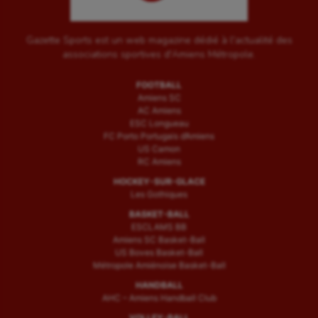
Gazette Sports est un web magazine dédié à l'actualité des
associations sportives d'Amiens Métropole.
FOOTBALL
Amiens SC
AC Amiens
ESC Longueau
FC Porto Portugais d’Amiens
US Camon
RC Amiens
HOCKEY-SUR-GLACE
Les Gothiques
BASKET-BALL
ESCLAMS BB
Amiens SC Basket-Ball
US Boves Basket-Ball
Métropole Amiénoise Basket-Ball
HANDBALL
AHC – Amiens Handball Club
VOLLEY-BALL