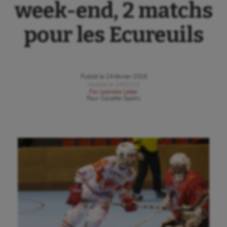
week-end, 2 matchs
pour les Ecureuils
Publié le
24 février 2016
Modifié le
24/02/16
Par
Leandre Leber
Pour
Gazette Sports