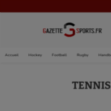
Rechercher :
Accueil
Hockey
Football
Rugby
Handba
TENNIS 