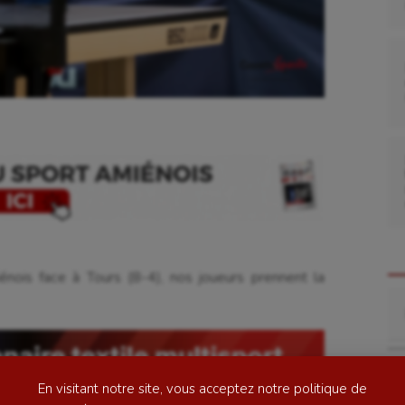
se
Kayak-polo
tation
Korfbal
énois face à Tours (8-4), nos joueurs prennent la
lade
Longue paume
Re
ime
Moto
ess
Natation
En visitant notre site, vous acceptez notre politique de
football
Natation artistique