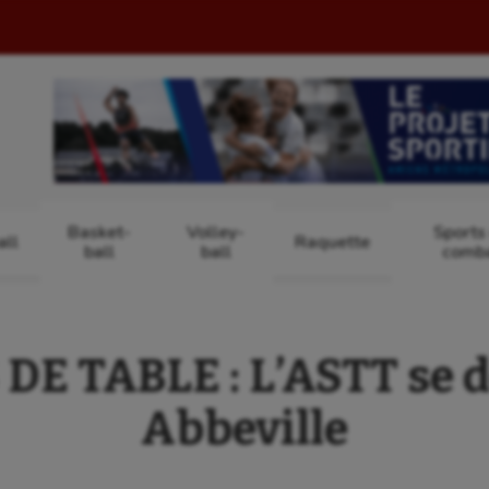
Basket-
Volley-
Sports
ll
Raquette
ball
ball
comb
DE TABLE : L’ASTT se d
Abbeville