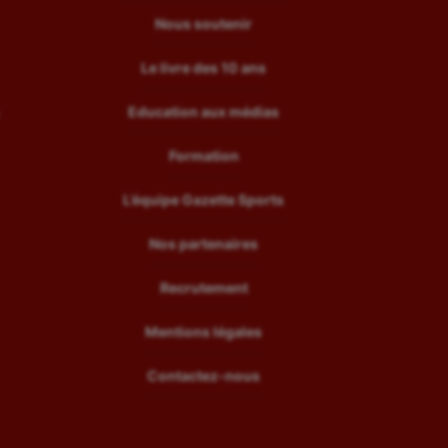
Nous soutenir
Le livre des 10 ans
Education aux médias
Formation
L’équipe Gazette Sports
Nos partenaires
Recrutement
Mentions légales
Contactez-nous