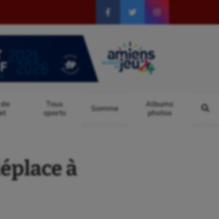
 de
Tous
Albums
Somme
at
sports
photos
éplace à