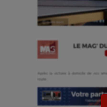
Ⓒ Gazette Sports
Aéronautique
Dan
Athlétisme
Equi
Après la victoire à domicile de nos ami
Auto
Esca
route…
Aviron
Escr
Balle à la main
Fitn
Ballon au poing
Flag 