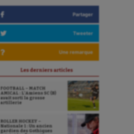
Partager
Tweeter
Une remarque
Les derniers articles
FOOTBALL – MATCH
AMICAL : L’Amiens SC (B)
avait sorti la grosse
artillerie
ROLLER HOCKEY –
Nationale 1 : Un ancien
gardien des Gothiques