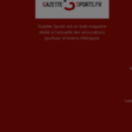
Gazette Sports est un web magazine
dédié à l'actualité des associations
sportives d'Amiens Métropole.
M
Long