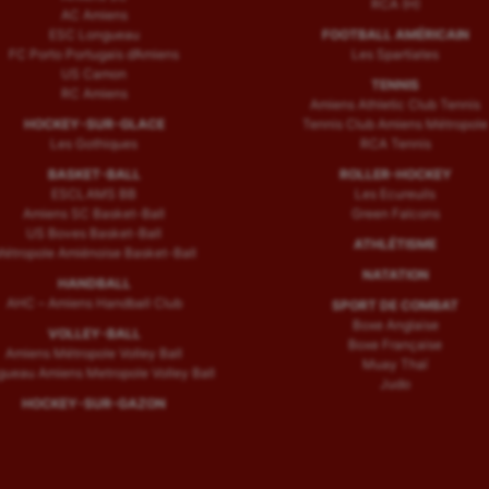
RCA (H)
AC Amiens
ESC Longueau
FOOTBALL AMÉRICAIN
FC Porto Portugais d’Amiens
Les Spartiates
US Camon
TENNIS
RC Amiens
Amiens Athletic Club Tennis
HOCKEY-SUR-GLACE
Tennis Club Amiens Métropole
Les Gothiques
RCA Tennis
BASKET-BALL
ROLLER-HOCKEY
ESCLAMS BB
Les Ecureuils
Amiens SC Basket-Ball
Green Falcons
US Boves Basket-Ball
ATHLÉTISME
étropole Amiénoise Basket-Ball
NATATION
HANDBALL
AHC – Amiens Handball Club
SPORT DE COMBAT
Boxe Anglaise
VOLLEY-BALL
Boxe Française
Amiens Métropole Volley Ball
Muay Thaï
ueau Amiens Metropole Volley Ball
Judo
HOCKEY-SUR-GAZON