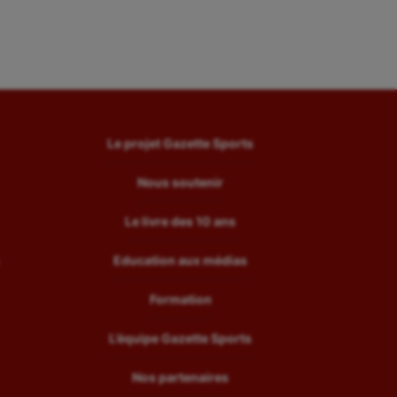
Le projet Gazette Sports
Nous soutenir
Le livre des 10 ans
Education aux médias
Formation
L’équipe Gazette Sports
Nos partenaires