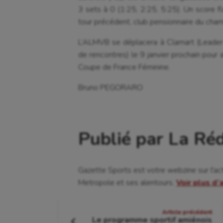
3 sets à 0 (1:25, 2:25, 5:25). Un score f
tour précédent, club pensionnaire du cham
L’ALMVB se déplacera à Clamart (Leader
de rencontres) le 9 janvier prochain pour a
Coupe de France Féminine.
Bruno PEGORARO
Publié par La Ré
Gazette Sports est votre webzine sur l'ac
Metropole et ses alentours.
Voir plus d’
Navigation
Article précédent
Le programme sportif amiénois