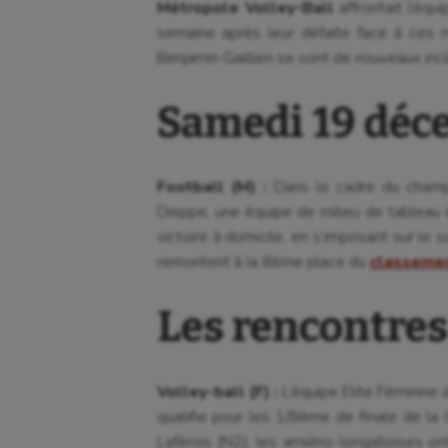
Métropole Volley-Ball
affrontait l’éq
semaine après leur défaite face à ces 
Benjamin Gaillien se sont de nouveaux incli
Samedi 19 déc
Football (M) :
Dans le cadre du champ
Dieppe, une équipe de milieu de tableau 
victoire à domicile, en s’imposant sur le 
remontent à la 8ème place du
classeme
Les rencontres 
Volley-ball (F) :
L’équipe Elite Féminine d
qualifie pour les 1/8ème de finale de 
Lafèrois (N2), les amiéno-longalloises on