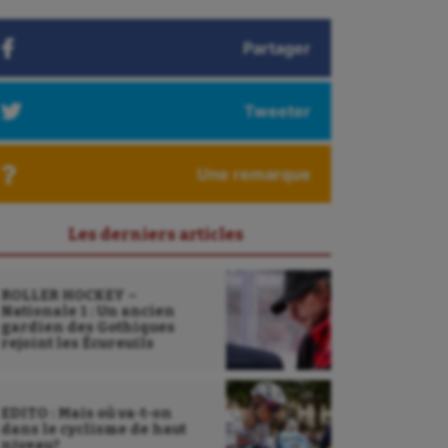
Partager
Tweeter
Une remarque
Les derniers articles
ROLLER HOCKEY –
Nationale 1 : Un ancien
gardien des Gothiques
rejoint les Écureuils
EDITO : Mais où va-t-on
dans le cyclisme de haut
niveau?