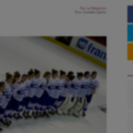
Par
La Rédaction
Pour
Gazette Sports