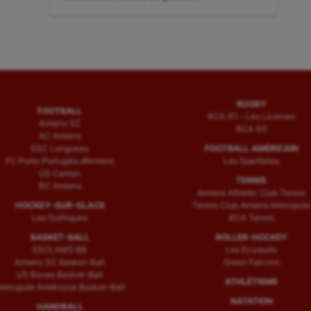
suivant
:
RUGBY
FOOTBALL
RCA (F) – Les Licornes
Amiens SC
RCA (H)
AC Amiens
ESC Longueau
FOOTBALL AMÉRICAIN
FC Porto Portugais d’Amiens
Les Spartiates
US Camon
TENNIS
RC Amiens
Amiens Athletic Club Tennis
HOCKEY-SUR-GLACE
Tennis Club Amiens Métropole
Les Gothiques
RCA Tennis
BASKET-BALL
ROLLER-HOCKEY
ESCLAMS BB
Les Ecureuils
Amiens SC Basket-Ball
Green Falcons
US Boves Basket-Ball
ATHLÉTISME
étropole Amiénoise Basket-Ball
NATATION
HANDBALL