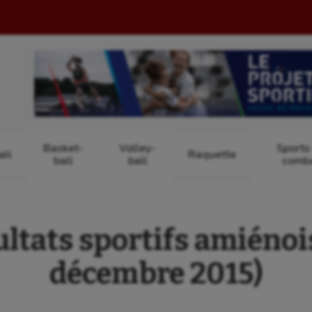
Basket-
Volley-
Sports
ll
Raquette
ball
ball
comb
ultats sportifs amiénoi
décembre 2015)