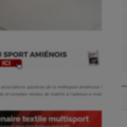
 associations sportives de la métropole amiénoise !
Re
ats et comptes-rendus de matchs à l’adresse e-mail