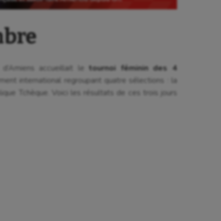
mbre
d’Amiens accueillait le
tournoi féminin des 4
nt international regroupant quatre sélections : la
ique Tchèque. Voici les résultats de ces trois jours
se
Kayak-polo
tation
Korfbal
lade
Longue paume