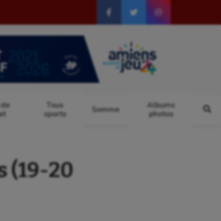
 de
Tous
Albums
Somme
at
sports
photos
s (19-20