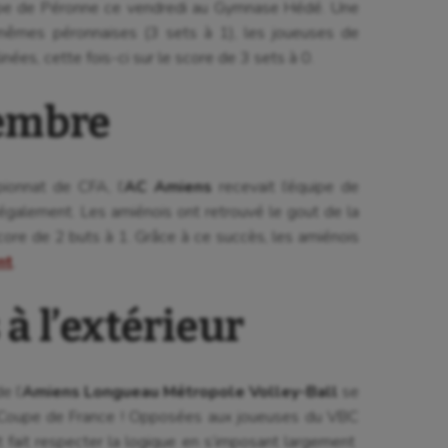
uipe de Péronne ce vendredi au Gymnase Hédé. Une
mêmes péronnaises (3 sets à 1), les joueuses de
nées, cette fois-ci sur le score de 3 sets à 0.
embre
ionnat de CFA, l’
AC Amiens
recevait l’équipe de
également. Les amiénois ont retrouvé le gout de la
score de 2 buts à 1. Grâce à ce succès, les amiénois
nt
.
à l’extérieur
e l’
Amiens Longueau Métropole Volley-Ball
se
la Coupe de France ! Opposées aux joueuses du VBC
t fait respecter la logique en s’imposant largement