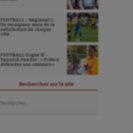
FOOTBALL – Régional 1 :
Un vainqueur mais de la
satisfaction de chaque
côté
FOOTBALL (Ligue 3) –
Yannick Pandor : « Prêts à
défendre nos couleurs »
Rechercher sur le site
chercher :