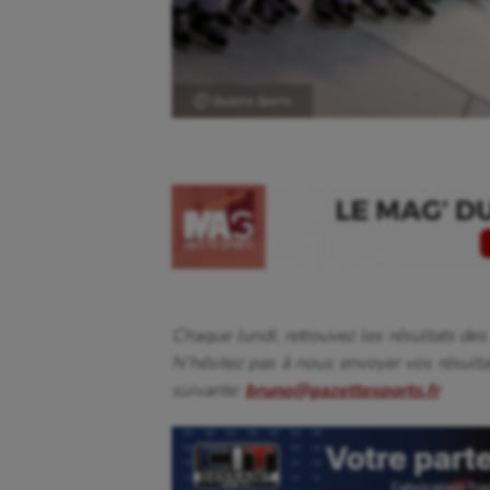
Ⓒ Gazette Sports
Chaque lundi, retrouvez les résultats des
N’hésitez pas à nous envoyer vos résult
suivante:
bruno@gazettesports.fr