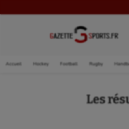
Rechercher :
Accueil
Hockey
Football
Rugby
Handba
Les rés