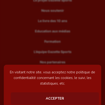
Le projet Gazette Sports
Nous soutenir
Le livre des 10 ans
Education aux médias
Formation
L’équipe Gazette Sports
Nos partenaires
En visitant notre site, vous acceptez notre politique de
Recrutement
confidentialité concernant les cookies, le suivi, les
Mentions légales
statistiques, etc.
Contactez-nous
ACCEPTER