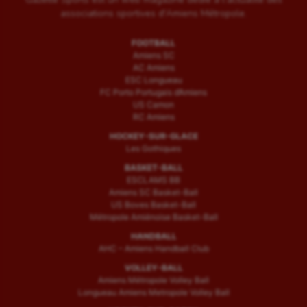
associations sportives d'Amiens Métropole.
FOOTBALL
Amiens SC
AC Amiens
ESC Longueau
FC Porto Portugais d’Amiens
US Camon
RC Amiens
HOCKEY-SUR-GLACE
Les Gothiques
BASKET-BALL
ESCLAMS BB
Amiens SC Basket-Ball
US Boves Basket-Ball
Métropole Amiénoise Basket-Ball
HANDBALL
AHC – Amiens Handball Club
VOLLEY-BALL
Amiens Métropole Volley Ball
Longueau Amiens Metropole Volley Ball