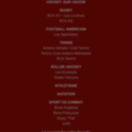
HOCKEY-SUR-GAZON
RUGBY
RCA (F) – Les Licornes
RCA (H)
FOOTBALL AMÉRICAIN
Les Spartiates
TENNIS
Amiens Athletic Club Tennis
Tennis Club Amiens Métropole
RCA Tennis
ROLLER-HOCKEY
Les Ecureuils
Green Falcons
ATHLÉTISME
NATATION
SPORT DE COMBAT
Boxe Anglaise
Boxe Française
Muay Thaï
Judo