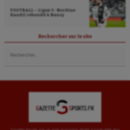
Ultimate frisbee
FOOTBALL – Ligue 3 : Nordine
UNSS
Kandil rebondit à Nancy
Voile
Wakeboard
Rechercher sur le site
Water-polo
Rechercher :
Gazette Sports est un web magazine dédié à l'actualité des