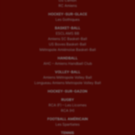
US Camon
RC Amiens
HOCKEY-SUR-GLACE
Les Gothiques
BASKET-BALL
ESCLAMS BB
Amiens SC Basket-Ball
US Boves Basket-Ball
Métropole Amiénoise Basket-Ball
HANDBALL
AHC – Amiens Handball Club
VOLLEY-BALL
Amiens Métropole Volley Ball
Longueau Amiens Metropole Volley Ball
HOCKEY-SUR-GAZON
RUGBY
RCA (F) – Les Licornes
RCA (H)
FOOTBALL AMÉRICAIN
Les Spartiates
TENNIS