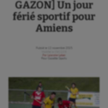
GAZON] Un jour
férié sportif pour
Amiens
Publié le
12 novembre 2015
Modifié le
04/11/19
Par
Leandre Leber
Pour
Gazette Sports