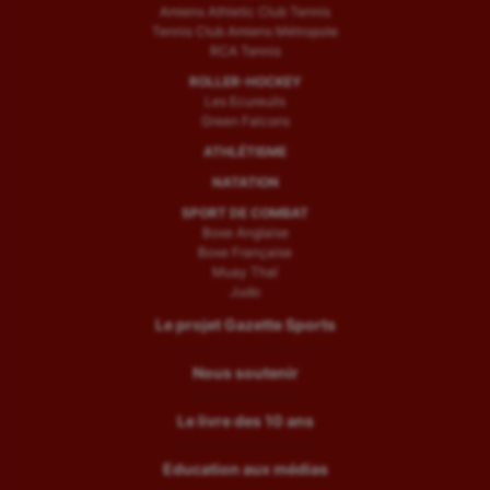
Amiens Athletic Club Tennis
Tennis Club Amiens Métropole
RCA Tennis
ROLLER-HOCKEY
Les Ecureuils
Green Falcons
ATHLÉTISME
NATATION
SPORT DE COMBAT
Boxe Anglaise
Boxe Française
Muay Thaï
Judo
Le projet Gazette Sports
Nous soutenir
Le livre des 10 ans
Education aux médias