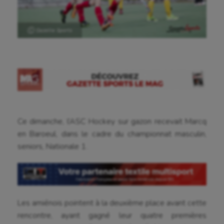
Ⓒ Gazette Sports
Ce dimanche, l’ASC Hockey sur gazon recevait Marcq
en Baroeul, dans le cadre du championnat masculin,
seniors, Nationale 1.
Les amiénois pointent à la deuxième place avant cette
rencontre, ayant gagné leur quatre premières