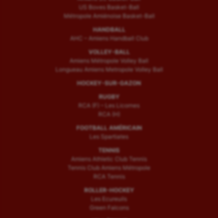
US Boves Basket-Ball
Métropole Amiénoise Basket-Ball
HANDBALL
AHC – Amiens Handball Club
VOLLEY-BALL
Amiens Métropole Volley Ball
Longueau Amiens Metropole Volley Ball
HOCKEY-SUR-GAZON
RUGBY
RCA (F) – Les Licornes
RCA (H)
FOOTBALL AMÉRICAIN
Les Spartiates
TENNIS
Amiens Athletic Club Tennis
Tennis Club Amiens Métropole
RCA Tennis
ROLLER-HOCKEY
Les Ecureuils
Green Falcons