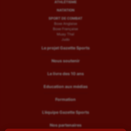
ATHLÉTISME
NATATION
SPORT DE COMBAT
Boxe Anglaise
Boxe Française
Muay Thaï
Judo
Le projet Gazette Sports
Nous soutenir
Le livre des 10 ans
Education aux médias
Formation
L’équipe Gazette Sports
Nos partenaires