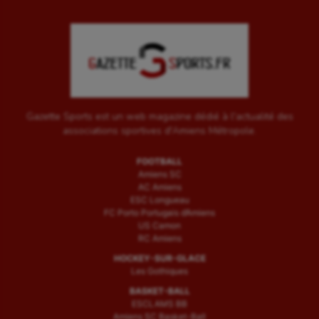
Gazette Sports est un web magazine dédié à l'actualité des
associations sportives d'Amiens Métropole.
FOOTBALL
Amiens SC
AC Amiens
ESC Longueau
FC Porto Portugais d’Amiens
US Camon
RC Amiens
HOCKEY-SUR-GLACE
Les Gothiques
BASKET-BALL
ESCLAMS BB
Amiens SC Basket-Ball