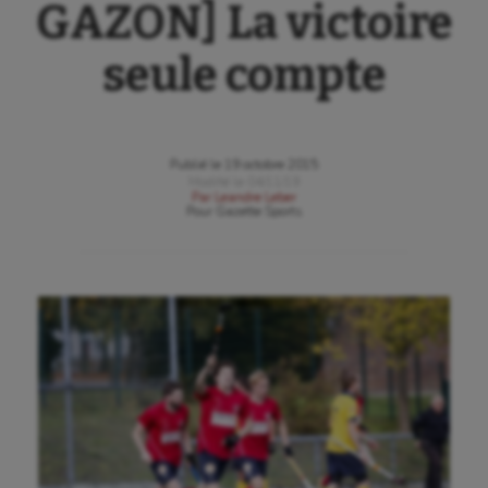
GAZON] La victoire
seule compte
Publié le
19 octobre 2015
Modifié le
04/11/19
Par
Leandre Leber
Pour
Gazette Sports