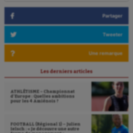
:
Plongée
Randonnée / Marche
Partager
Roller-derby
Tweeter
Sarbacane
Sauvetage sportif
Une remarque
Sport adapté
Les derniers articles
Sport handicap
Sport santé
ATHLÉTISME – Championnat
d’Europe : Quelles ambitions
Sport-entreprise
pour les 4 Amiénois ?
Sport-santé
Tir
FOOTBALL (Régional 1) – Julien
Ielsch : « Je découvre une autre