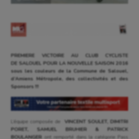
Athlétisme
Auto
Aviron
Balle à la main
PREMIERE VICTOIRE AU CLUB CYCLISTE
Ballon au poing
DE SALOUEL POUR LA NOUVELLE SAISON 2016
sous les couleurs de la Commune de Salouel,
Baseball
d’Amiens Métropole, des collectivités et des
Billard
Sponsors !!!
Boules lyonnaises
Canoë-kayak
Cerf Volant
L’équipe composée de
VINCENT SOULET, DIMITRI
PORET, SAMUEL BRUHIER & PATRICK
Cheerleading
BOULANGER
ont remporté dans la catégorie Pass