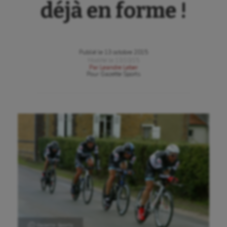
déjà en forme !
Publié le
13 octobre 2015
Modifié le
13/10/15
Par
Leandre Leber
Pour
Gazette Sports
Aéronautique
Ⓒ Gazette Sports