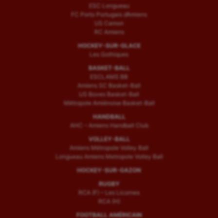
ESC Longueau
Voile
FC Porto Portugais d’Amiens
US Camon
RC Amiens
Wakeboard
HOCKEY-SUR-GLACE
Water-polo
Les Gothiques
BASKET-BALL
ESCLAMS BB
Amiens SC Basket-Ball
US Boves Basket-Ball
Métropole Amiénoise Basket-Ball
HANDBALL
AHC – Amiens Handball Club
VOLLEY-BALL
Amiens Métropole Volley Ball
Longueau Amiens Metropole Volley Ball
HOCKEY-SUR-GAZON
RUGBY
RCA (F) – Les Licornes
RCA (H)
FOOTBALL AMÉRICAIN