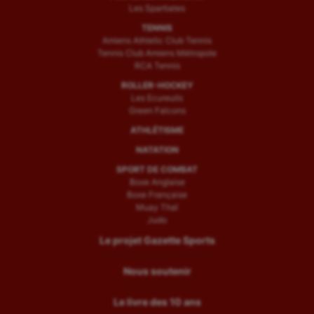
Les Spartiates
TENNIS
Amiens Athletic Club Tennis
Tennis Club Amiens Métropole
RCA Tennis
ROLLER-HOCKEY
Les Ecureuils
Green Falcons
ATHLÉTISME
NATATION
SPORT DE COMBAT
Boxe Anglaise
Boxe Française
Muay Thaï
Judo
Le projet Gazette Sports
Nous soutenir
Le livre des 10 ans