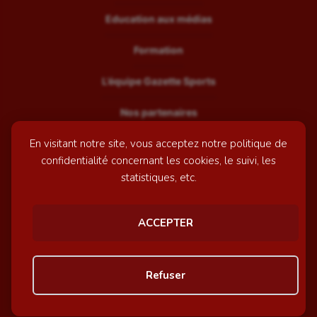
Education aux médias
Formation
L’équipe Gazette Sports
Nos partenaires
En visitant notre site, vous acceptez notre politique de
Recrutement
confidentialité concernant les cookies, le suivi, les
Mentions légales
statistiques, etc.
Contactez-nous
ACCEPTER
© GazetteSports - 2026 | Site internet réalisé par
l'agence
Refuser
Awelty
Personnaliser