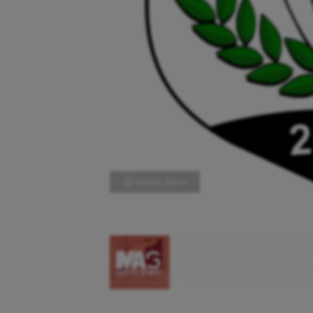
Ⓒ Gazette Sports
Aéronautique
Dan