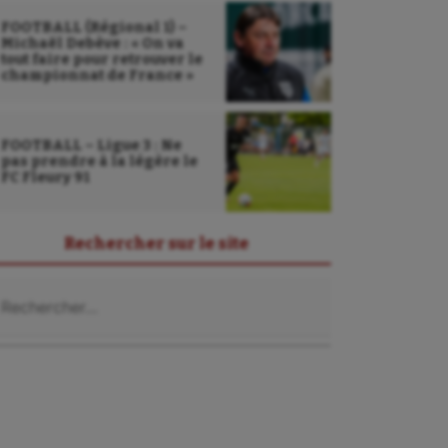
FOOTBALL (Régional 1) –
Michaël Debève : « On va
tout faire pour retrouver le
championnat de France »
FOOTBALL – Ligue 3 : Ne
pas prendre à la légère le
FC Fleury 91
Rechercher sur le site
chercher :
Sarbacane