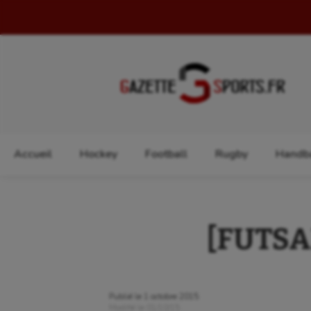
Rechercher :
Accueil
Hockey
Football
Rugby
Handba
[FUTSAL
Publié le
1 octobre 2015
Modifié le
01/10/15