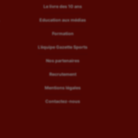
Le livre des 10 ans
Education aux médias
Formation
L’équipe Gazette Sports
Nos partenaires
Recrutement
Mentions légales
Contactez-nous