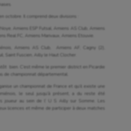
nases.
isport
Plongée
 octobre. Il comprend deux divisions :
isme
Randonnée / Marche
sur Noye, Amiens ESP Futsal, Amiens AS Club, Amiens
 Olympiques et Paralympiques
Roller-derby
ns Real FC, Amiens Marivaux, Amiens Etouvie.
iénois, Amiens AS Club, Amiens AF, Cagny (2),
l, Saint Fuscien, Ailly le Haut Clocher.
tôt bien. C’est même le premier district en Picardie
 pas de championnat départemental.
ganise un championnat de France et qu’il existe une
amiénois, le seul jusqu’à présent, a du reste été
eurs joueur au sein de l’ U S Ailly sur Somme. Les
deux licences et même de participer à deux matches