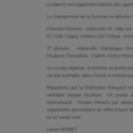
scolaires) ont également besoin des gym
Course à pied
Hand
Le championnat de la Somme va débuter en
Crossfit
Hipp
Première Division : Abbeville AF, Ailly 
Cyclisme
Jeux
FC Club, Cagny, Amiens USC Futsal, Amie
e
2
division : Abbeville, Olympique Am
Doullens, Flesselles, Clarins, Conty, Moreui
Au niveau régional, la Somme se porte plu
car par exemple, dans l’Aisne, il n’existe
Rappelons que la Fédération française or
véritable équipe tricolore. Un joueur 
international : Yohann Moreira par aill
règlements permettent en effet d’avoir 
en un week-end.
Lionel HERBET