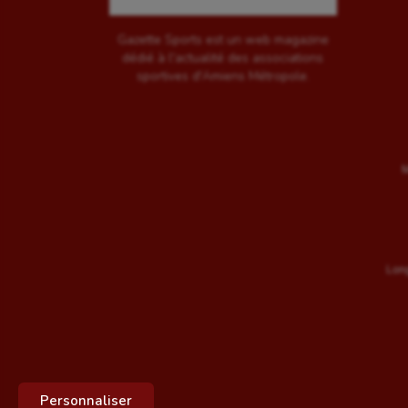
Gazette Sports est un web magazine
dédié à l'actualité des associations
sportives d'Amiens Métropole.
M
Long
Personnaliser