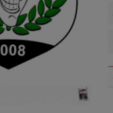
Re
se
Kayak-polo