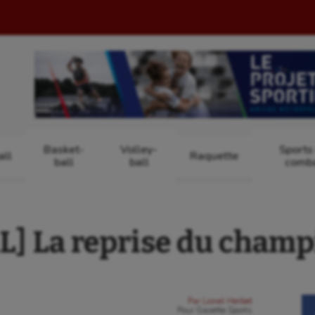
Basket-
Volley-
Sports
ll
Raquette
ball
ball
comb
] La reprise du champ
Par
Lionel Herbet
Pour
Gazette Sports