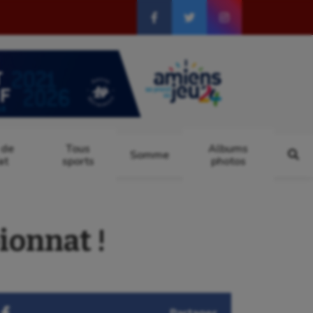
 de
Tous
Albums
Somme
at
sports
photos
ionnat !