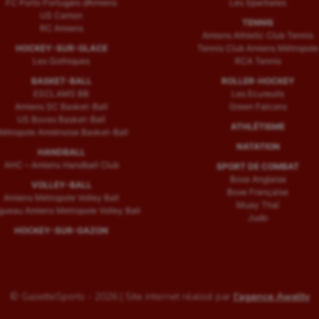
FC Porto Portugais d’Amiens
Les Spartiates
US Camon
TENNIS
RC Amiens
Amiens Athletic Club Tennis
HOCKEY-SUR-GLACE
Tennis Club Amiens Métropole
Les Gothiques
RCA Tennis
BASKET-BALL
ROLLER-HOCKEY
ESCLAMS BB
Les Ecureuils
Amiens SC Basket-Ball
Green Falcons
US Boves Basket-Ball
ATHLÉTISME
étropole Amiénoise Basket-Ball
NATATION
HANDBALL
AHC – Amiens Handball Club
SPORT DE COMBAT
Boxe Anglaise
VOLLEY-BALL
Boxe Française
Amiens Métropole Volley Ball
Muay Thaï
ueau Amiens Metropole Volley Ball
Judo
HOCKEY-SUR-GAZON
© GazetteSports - 2026 | Site internet réalisé par
l'agence Awelty