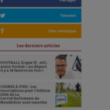
Partager
Tweeter
Une remarque
Les derniers articles
FOOTBALL (Ligue 3) : ASC,
Alain Pochat « Au départ,
il y a 18 favoris en lice »
COURSE À PIED : Les
inscriptions pour l’édition
2026 de La
Corrid’Halloween de
Montdidier sont ouvertes