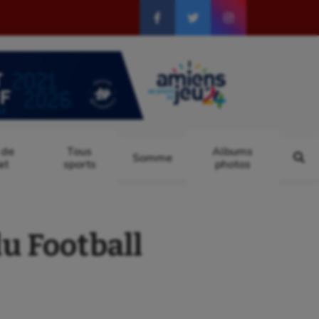
 de
Tous
Albums
Somme
at
sports
photos
u Football