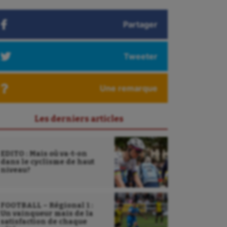
Partager
Tweeter
Une remarque
Les derniers articles
EDITO : Mais où va-t-on
dans le cyclisme de haut
niveau?
FOOTBALL – Régional 1 :
Un vainqueur mais de la
satisfaction de chaque