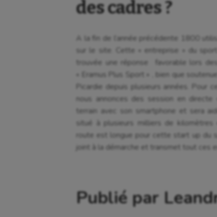
des cadres ?
A la fin de l’année précédente 1800 utilisa
sur le site. Cette « entreprise » du spor
trouvée une réponse favorable lors des
« Eramus Plus Sport » , bien que soutenue
Picardie depuis plusieurs années. Pour ce
nous annonces des session en directe «
terrain avec son smartphone et sera ai
situé à plusieurs milliers de kilomètres 
route est longue pour cette start up du 
joint à la démarche et transmet tout ces 
Publié par Leand