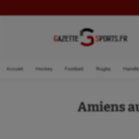
Rechercher :
Accueil
Hockey
Football
Rugby
Handba
Amiens au