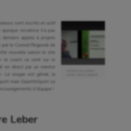
teurs sont inscrits et actif
t quoique novatrice n’a pas
 derniers appels à projets
 par le Conseil Regional de
tte nouvelle saison le site
 le coach va venir sur le
dé en direct par un mentor
eClinic en action
». Le slogan est génial, la
avec Larry Legault
sport mais GazetteSport ce
encouragements à l’équipe !
re Leber