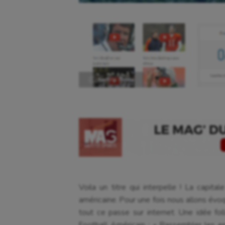
Ⓒ Gazette Sports
Voila un titre qui interpelle ! La capita
américaine. Pour une fois nous allons évo
tout ce passe sur internet. Une idée fo
Football Américain : « Rassembler les en