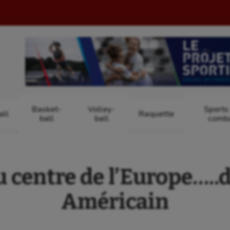
Basket-
Volley-
Sports
ll
Raquette
ball
ball
comb
 centre de l’Europe…..d
Américain