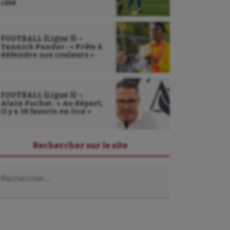
côté
FOOTBALL (Ligue 3) –
Yannick Pandor : « Prêts à
défendre nos couleurs »
FOOTBALL (Ligue 3) –
Alain Pochat : « Au départ,
il y a 18 favoris en lice »
Rechercher sur le site
chercher :