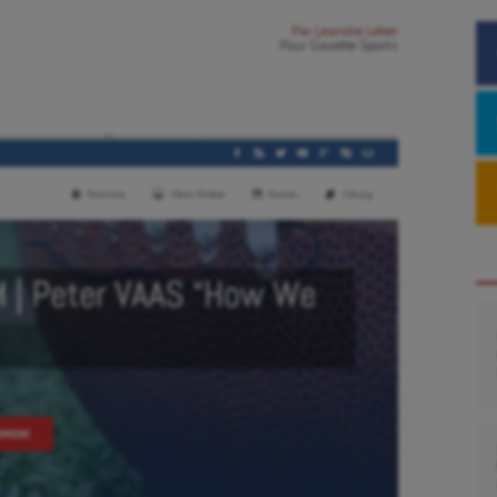
Par
Leandre Leber
Pour
Gazette Sports