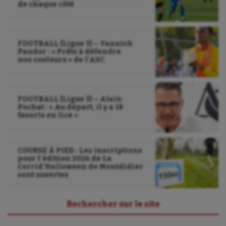
de chaque côté
FOOTBALL (Ligue 3) – Yannick
Pandor : « Prêts à défendre
nos couleurs » de l’ASC
FOOTBALL (Ligue 3) – Alain
Pochat : « Au départ, il y a 18
favoris en lice »
COURSE À PIED : Les inscriptions
pour l’édition 2026 de La
Corrid’Halloween de Montdidier
sont ouvertes
Rechercher sur le site
Rechercher :