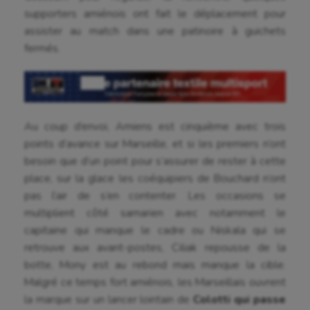
supporters amiénois ont fait le déplacement pour
assister au match dans une patinoire à guichets
fermés.
Au coup d’envoi, Amiens est cinquième avec trois
points d’avance sur Marseille, et si les premiers n’ont
besoin que d’un point pour s’assurer de rester à cette
place, sur la glace les coéquipiers de Bouchard n’ont
pas l’air de s’en contenter. Les occasions se
multiplient côté samarien avec notamment le
capitaine qui manque le cadre ou Niskala qui se
retrouve aux avant-postes, Ciliak repousse de la
botte, Mony est au rebond mais manque la cible.
Aéronautique
Malgré ce temps fort amiénois, les Marseillais ouvrent
la marque sur un lancer lointain de
Colotti qui passe
Athlétisme