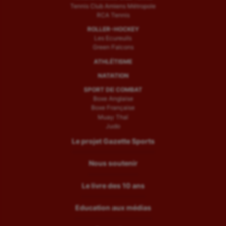
Tennis Club Amiens Métropole
RCA Tennis
ROLLER-HOCKEY
Les Ecureuils
Green Falcons
ATHLÉTISME
NATATION
SPORT DE COMBAT
Boxe Anglaise
Boxe Française
Muay Thaï
Judo
Le projet Gazette Sports
Nous soutenir
Le livre des 10 ans
Education aux médias