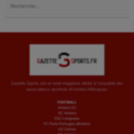
Gazette Sports est un web magazine dédié à l'actualité des
associations sportives d'Amiens Métropole.
FOOTBALL
Amiens SC
AC Amiens
ESC Longueau
FC Porto Portugais d’Amiens
US Camon