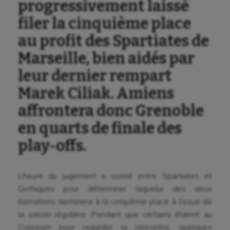
progressivement laissé
filer la cinquième place
au profit des Spartiates de
Marseille, bien aidés par
leur dernier rempart
Marek Ciliak. Amiens
affrontera donc Grenoble
en quarts de finale des
play-offs.
L’heure du jugement a sonné entre Spartiates et
Gothiques pour déterminer laquelle des deux
formations terminera à la cinquième place à l’issue de
la saison régulière. Pendant que certains étaient au
Coliseum pour regarder la rencontre, quelques