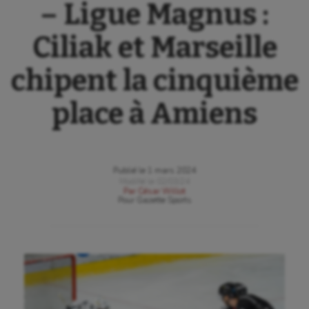
– Ligue Magnus :
Ciliak et Marseille
chipent la cinquième
place à Amiens
Publié le
1 mars 2024
Modifié le
02/03/24
Par
César Willot
Pour
Gazette Sports