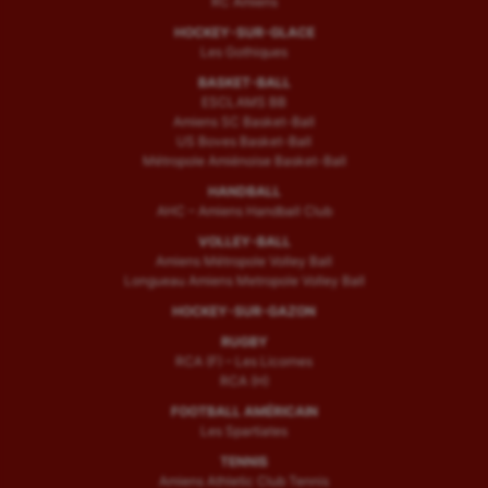
RC Amiens
HOCKEY-SUR-GLACE
Les Gothiques
BASKET-BALL
ESCLAMS BB
Amiens SC Basket-Ball
US Boves Basket-Ball
Métropole Amiénoise Basket-Ball
HANDBALL
AHC – Amiens Handball Club
VOLLEY-BALL
Amiens Métropole Volley Ball
Longueau Amiens Metropole Volley Ball
HOCKEY-SUR-GAZON
RUGBY
RCA (F) – Les Licornes
RCA (H)
FOOTBALL AMÉRICAIN
Les Spartiates
TENNIS
Amiens Athletic Club Tennis