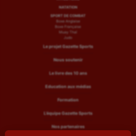
NATATION
SPORT DE COMBAT
Boxe Anglaise
Boxe Française
Muay Thaï
Judo
Le projet Gazette Sports
Nous soutenir
Le livre des 10 ans
Education aux médias
Formation
L’équipe Gazette Sports
Nos partenaires