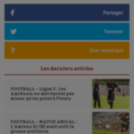
:
Plongée
Partager
Randonnée / Marche
Roller-derby
Tweeter
Sarbacane
Sauvetage sportif
Une remarque
Sport adapté
Les derniers articles
Sport handicap
Sport santé
FOOTBALL – Ligue 3 : Les
Amiénois ne méritaient pas
Sport-entreprise
mieux qu’un point à Fleury
Sport-santé
Tir
FOOTBALL – MATCH AMICAL :
L’Amiens SC (B) avait sorti la
grosse artillerie
Tir à l'arc