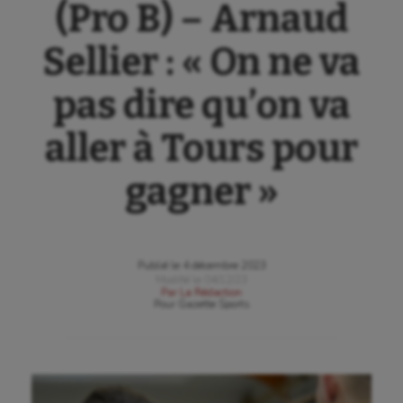
(Pro B) – Arnaud
Sellier : « On ne va
pas dire qu’on va
aller à Tours pour
gagner »
Publié le
4 décembre 2023
Modifié le
04/12/23
Par
La Rédaction
Pour
Gazette Sports