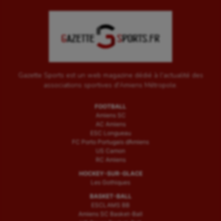
Gazette Sports est un web magazine dédié à l'actualité des
associations sportives d'Amiens Métropole.
FOOTBALL
Amiens SC
AC Amiens
ESC Longueau
FC Porto Portugais d’Amiens
US Camon
RC Amiens
HOCKEY-SUR-GLACE
Les Gothiques
BASKET-BALL
ESCLAMS BB
Amiens SC Basket-Ball