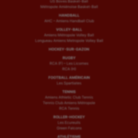
US Boves Basket-Ball
Métropole Amiénoise Basket-Ball
HANDBALL
AHC – Amiens Handball Club
VOLLEY-BALL
Amiens Métropole Volley Ball
Longueau Amiens Metropole Volley Ball
HOCKEY-SUR-GAZON
RUGBY
RCA (F) – Les Licornes
RCA (H)
FOOTBALL AMÉRICAIN
Les Spartiates
TENNIS
Amiens Athletic Club Tennis
Tennis Club Amiens Métropole
RCA Tennis
ROLLER-HOCKEY
Les Ecureuils
Green Falcons
ATHLÉTISME