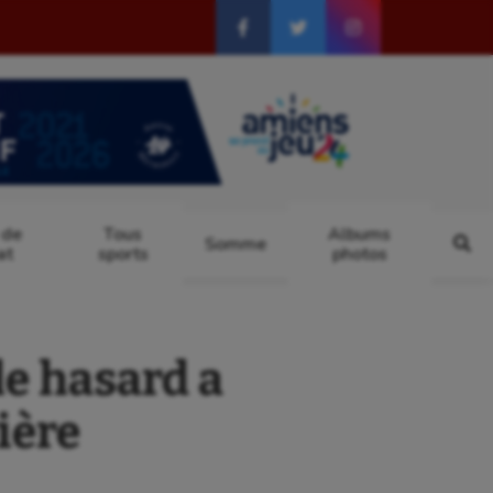
 de
Tous
Albums
Somme
at
sports
photos
e hasard a
ière