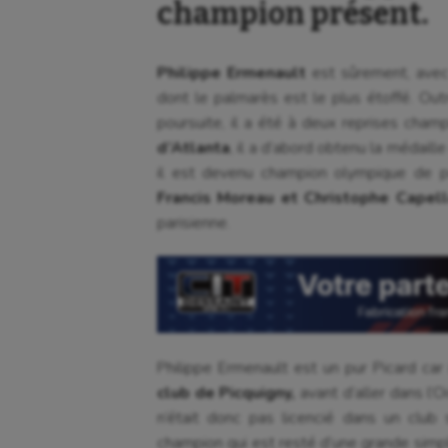
champion présent.
Philippe Ermenault
est sûrement, avec
dont le palmarès est le plus étoffé. Ou
poursuite, il a été à deux reprises cha
d’Atlanta
, il a d’abord obtenu la médaill
il est devenu champion olympique de po
Francis Moreau et Christophe Capell
parisienne.
Philippe Ermenault est un pur Picard car
club de Picquigny,
avant d’aller dans l’O
n’était donc pas licencié dans un club 
champion qui est resté d’une grande simpli