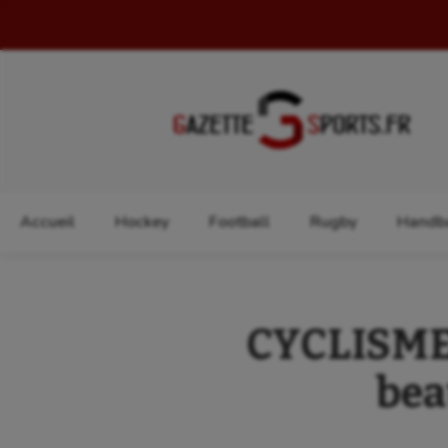
Rechercher :
Accueil
Hockey
Football
Rugby
Handba
CYCLISME 
bea