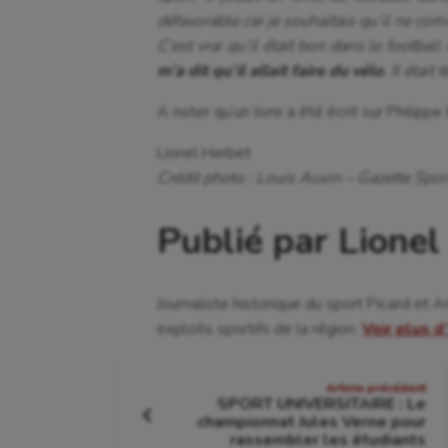
défavorable car je souhaitais qu’il ne com
C’est vrai qu’il était bon dans le football
m’a dit qu’il allait faire du vélo
. Il était
A noter qu’un livre a été écrit sur Philippe
Lionel Herbet
Crédit photo : Louis Auvin – Gazette Spor
Publié par Lionel
Journaliste historique du sport Picard et 
exploits sportifs de la région.
Voir plus d
Navigation
Article précédent
SPORT UNIVERSITAIRE : Le
de
championnat Jules Verne pour
Article
rassembler les étudiants
précédent