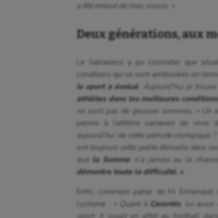
a été enlevé de mes soucis. »
Deux générations, aux m
Le Samariens a pu constater que situ
conditions qui se sont améliorées en term
le sport a évolué
. Aujourd’hui je trouv
athlètes dans les meilleures condition
ne sont pas de grosses sommes. »
Un a
permis à l’athlète samarien de vivre
aujourd’hui de cette période olympique 
ont toujours cette petite étincelle dans l
que
la Somme
n’a jamais eu la chance
démontre toute la difficulté. »
Enfin, comment parler de M. Ermenault s
cyclisme :
« Quant à
Corentin
, lui aussi
sport. Il jouait en effet au football dan