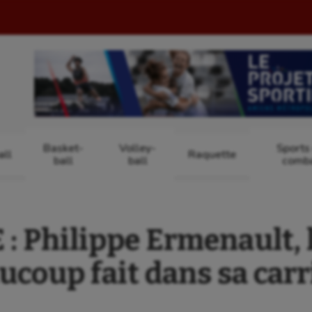
Basket-
Volley-
Sports
ll
Raquette
ball
ball
comb
: Philippe Ermenault, l
ucoup fait dans sa carr