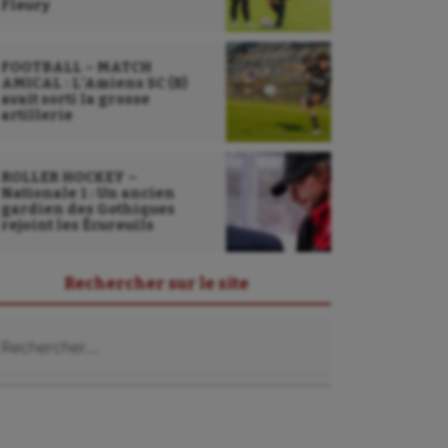
Fleury
FOOTBALL – MATCH
AMICAL : L’Amiens SC (B)
avait sorti la grosse
artillerie
ROLLER HOCKEY –
Nationale 1 : Un ancien
gardien des Gothiques
rejoint les Écureuils
Rechercher sur le site
chercher :