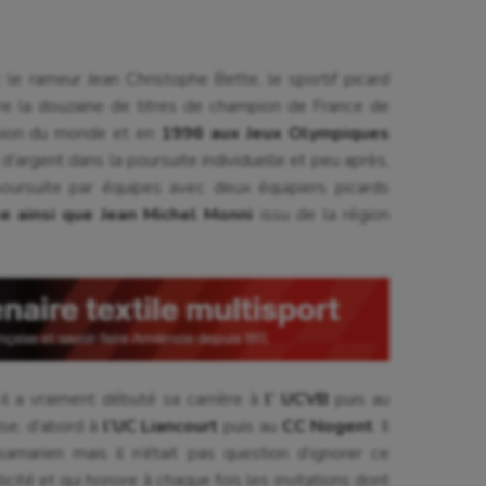
 le rameur Jean Christophe Bette, le sportif picard
tre la douzaine de titres de champion de France de
mpion du monde et en
1996 aux Jeux Olympiques
e d’argent dans la poursuite individuelle et peu après,
ursuite par équipes avec deux équipiers picards
e ainsi que Jean Michel Monni
issu de la région
 il a vraiment débuté sa carrière à
l’ UCVB
puis au
ise, d’abord à
l’UC Liancourt
puis au
CC Nogent
. Il
samarien mais il n’était pas question d’ignorer ce
cité et qui honore à chaque fois les invitations dont