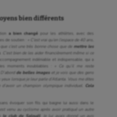
oyens bien différents
ation
a bien changé
pour les athlètes, avec des
es de soutien :
« C’est vrai qu’en l’espace de 40 ans,
e que c’est une très bonne chose que de
mettre les
s
. C’est bien de les aider financièrement même si ce
ccompagnement indéniable et indispensable, qui a
 des moments inoubliables :
« Ce qu’il me reste
? D’abord
de belles images
et je vois que des gens
es yeux lorsque je leur parle d’Atlanta. Vous me dites
 d’avoir un champion olympique individuel.
Cela
ans évoquer son fils qui baigne lui aussi dans le
 est venu au cyclisme après avoir pratiqué un autre
s
le club de Salouël
. Je lui avais donné un avis