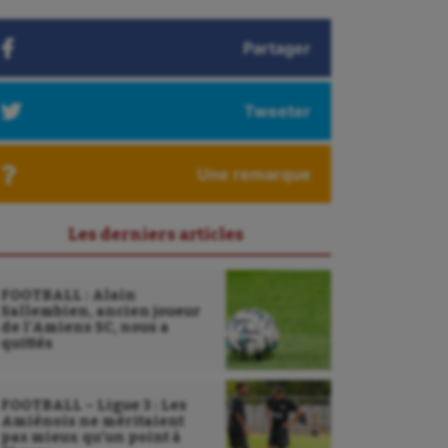
Partager
Tweeter
Une remarque
Les derniers articles
FOOTBALL : Alain
Sallembien, ancien joueur
de l’Amiens SC, nous a
quittés
FOOTBALL – Ligue 3 : Les
Amiénois ne méritaient
pas mieux qu’un point à