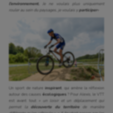
l’environnement.
Je ne voulais plus uniquement
Randonnée / Marche
rouler au sein du paysages, je voulais y
participer
«
Roller-derby
Sarbacane
Sauvetage sportif
Sport adapté
Sport handicap
Sport santé
Sport-entreprise
Sport-santé
Un sport de nature
inspirant
, qui amène la réflexion
autour des causes
écologiques
? Pour Alexis, le VTT
Tir
est avant tout
« un loisir et un déplacement qui
permet la
découverte du territoire
de manière
Tir à l'arc