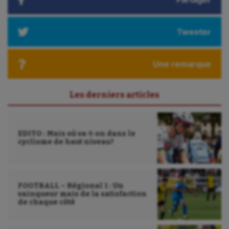
Tweeter
Une remarque
Les derniers articles
EDITO : Mais où va-t-on dans le
cyclisme de haut niveau?
FOOTBALL – Régional 1 : Un
vainqueur mais de la satisfaction
de chaque côté