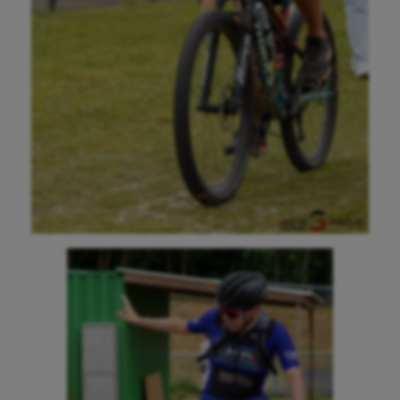
Canoë-kayak
Cerf Volant
Cheerleading
Course à pied
Crossfit
Cyclisme
Danse
Equitation
Escalade
Escrime
Fitness