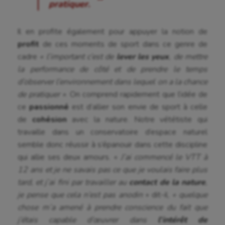
pratiquer.
Longue paume
Il en profite également pour appuyer la notion de
Moto
profit
de ces moments de sport dans ce genre de
Natation
cadre
« l’important c’est de
lever les yeux
, de mettre
la performance de côté et de prendre le temps
Natation artistique
d’observer l’environnement dans lequel on a la chance
de pratiquer »
. On comprend rapidement que l’idée de
Omnisports
ce
passionné
est d’allier son envie de sport à celle
Outdoor
de
cohésion
avec la nature. Notre vététiste qui
travaille dans un conservatoire d’espace naturel
Paddle
semble donc réussir à s’épanouir dans cette discipline
Parkour
qui allie ses deux amours. «
J’ai commencé le VTT à
12 ans et je ne savais pas ce que je voulais faire plus
Patinage artistique
tard, et j’ai fini par travailler au
contact de la nature
,
je pense que cela n’est pas anodin
» dit-il,
« quelque
Pétanque
chose m’a amené à prendre conscience du fait que
Plongée
j’étais capable d’œuvrer dans
l’intérêt de