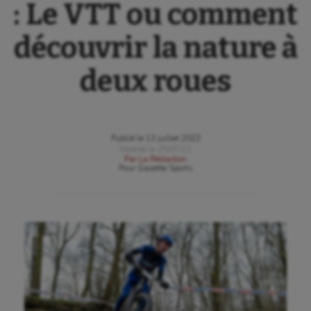
: Le VTT ou comment
découvrir la nature à
deux roues
Publié le
13 juillet 2023
Modifié le
25/07/23
Par
La Rédaction
Pour
Gazette Sports