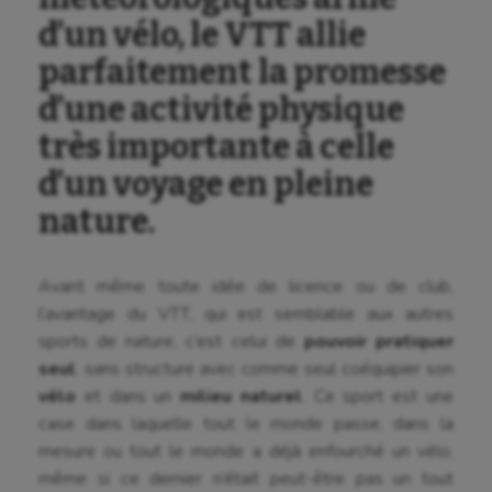
d’un vélo, le VTT allie
parfaitement la promesse
d’une activité physique
très importante à celle
d’un voyage en pleine
nature.
Avant même toute idée de licence ou de club,
l’avantage du VTT, qui est semblable aux autres
sports de nature, c’est celui de
pouvoir pratiquer
seul
, sans structure avec comme seul coéquipier son
vélo
et dans un
milieu naturel
. Ce sport est une
case dans laquelle tout le monde passe, dans la
mesure ou tout le monde a déjà enfourché un vélo,
même si ce dernier n’était peut-être pas un tout