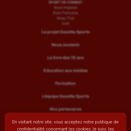
SPORT DE COMBAT
Boxe Anglaise
Boxe Française
Muay Thaï
Judo
Le projet Gazette Sports
Nous soutenir
Le livre des 10 ans
Education aux médias
Formation
L’équipe Gazette Sports
Nos partenaires
En visitant notre site, vous acceptez notre politique de
Recrutement
confidentialité concernant les cookies, le suivi, les