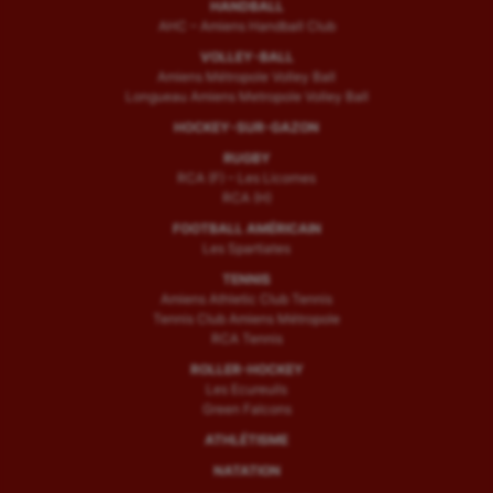
HANDBALL
AHC – Amiens Handball Club
VOLLEY-BALL
Amiens Métropole Volley Ball
Longueau Amiens Metropole Volley Ball
HOCKEY-SUR-GAZON
RUGBY
RCA (F) – Les Licornes
RCA (H)
FOOTBALL AMÉRICAIN
Les Spartiates
TENNIS
Amiens Athletic Club Tennis
Tennis Club Amiens Métropole
RCA Tennis
ROLLER-HOCKEY
Les Ecureuils
Green Falcons
ATHLÉTISME
NATATION