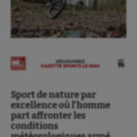
Ⓒ Gazette Sports
Sport de nature par
excellence où l’homme
part affronter les
conditions
météorologiques armé