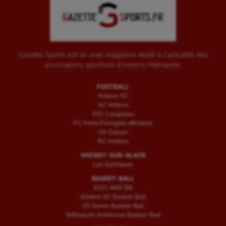
Gazette Sports est un web magazine dédié à l'actualité des
associations sportives d'Amiens Métropole.
FOOTBALL
Amiens SC
AC Amiens
ESC Longueau
FC Porto Portugais d’Amiens
US Camon
RC Amiens
HOCKEY-SUR-GLACE
Les Gothiques
BASKET-BALL
ESCLAMS BB
Amiens SC Basket-Ball
US Boves Basket-Ball
Métropole Amiénoise Basket-Ball