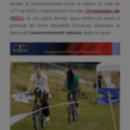
terrain, le fonctionnement reste le même. Le club de
VTT de l’ESCL était présent lors des
Olympiades de
l’ESCL
, le 1er juillet dernier, pour mettre en avant la
pratique de cette discipline, l’occasion d’évoquer la
place de
l’environnement naturel
dans ce sport.