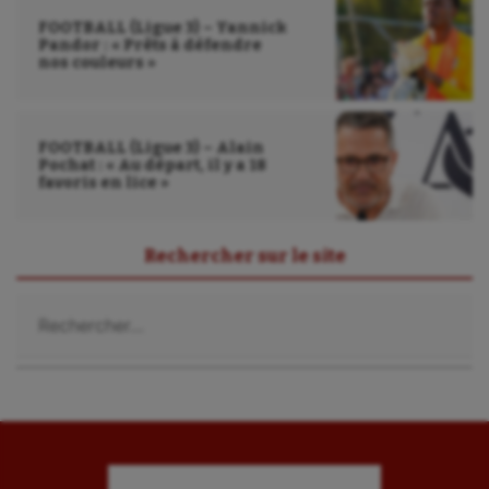
FOOTBALL (Ligue 3) – Yannick
Pandor : « Prêts à défendre
nos couleurs »
FOOTBALL (Ligue 3) – Alain
Pochat : « Au départ, il y a 18
favoris en lice »
Rechercher sur le site
Rechercher :