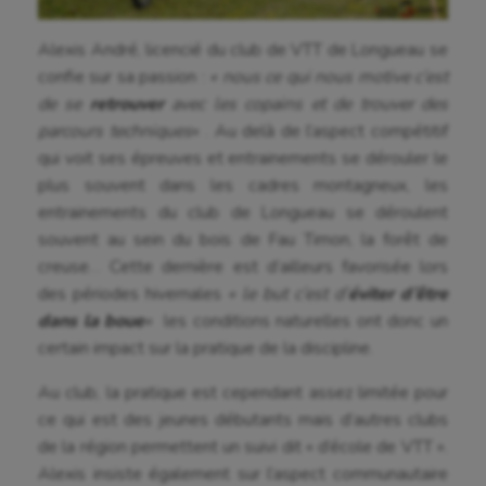
Alexis André, licencié du club de VTT de Longueau se
confie sur sa passion :
« nous ce qui nous motive c’est
de se
retrouver
avec les copains et de trouver des
parcours techniques
« . Au delà de l’aspect compétitif
qui voit ses épreuves et entrainements se dérouler le
plus souvent dans les cadres montagneux, les
entrainements du club de Longueau se déroulent
souvent au sein du bois de Fau Timon, la forêt de
creuse… Cette dernière est d’ailleurs favorisée lors
des périodes hivernales
« le but c’est d’
éviter d’être
dans la boue
«
les conditions naturelles ont donc un
certain impact sur la pratique de la discipline.
Au club, la pratique est cependant assez limitée pour
ce qui est des jeunes débutants mais d’autres clubs
de la région permettent un suivi dit « d’école de VTT ».
Alexis insiste également sur l’aspect communautaire