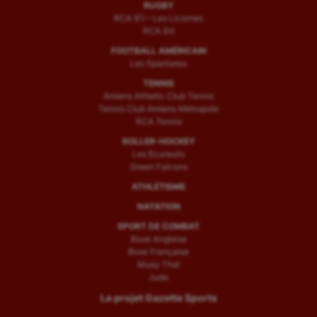
RUGBY
RCA (F) – Les Licornes
RCA (H)
FOOTBALL AMÉRICAIN
Les Spartiates
TENNIS
Amiens Athletic Club Tennis
Tennis Club Amiens Métropole
RCA Tennis
ROLLER-HOCKEY
Les Ecureuils
Green Falcons
ATHLÉTISME
NATATION
SPORT DE COMBAT
Boxe Anglaise
Boxe Française
Muay Thaï
Judo
Le projet Gazette Sports