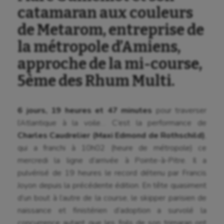
catamaran aux couleurs
de Metarom, entreprise de
la métropole d’Amiens,
approche de la mi-course,
5ème des Rhum Multi.
6 jours, 19 heures et 47 minutes
pour traverser
l’Atlantique à la voile… C’est la performance de
Charles Caudrelier (Maxi Edmond de Rothschild)
,
qui a franchi à 10h02 (heure de métropole) ce
mercredi la ligne d’arrivée à Pointe-à-Pitre. Il a
pulvérisé de 19 heures le record détenu par Francis
Joyon depuis la précédente édition. En tête quasiment
d’un bout à l’autre de la course, le skipper parisien de
naissance et finistérien d’adoption a survolé la
concurrence autant que les foils de son trimaran ont