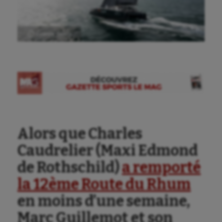
Ⓒ Gazette Sports
Alors que Charles
Caudrelier (Maxi Edmond
de Rothschild)
a remporté
la 12ème Route du Rhum
en moins d’une semaine,
Marc Guillemot et son