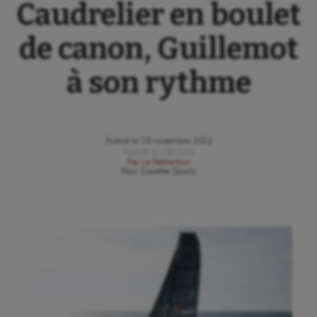
Caudrelier en boulet
de canon, Guillemot
à son rythme
Publié le
16 novembre 2022
Modifié le
19/11/22
Par
La Rédaction
Pour
Gazette Sports