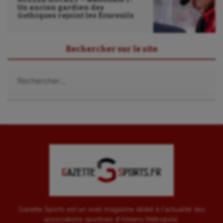
Un ancien gardien des
Gothiques rejoint les Écureuils
Rechercher sur le site
Rechercher :
Gazette Sports est un web magazine dédié à l'actualité des
associations sportives d'Amiens Métropole.