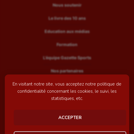
Nous soutenir
Le livre des 10 ans
Education aux médias
Formation
L’équipe Gazette Sports
Nos partenaires
En visitant notre site, vous acceptez notre politique de
Recrutement
confidentialité concernant les cookies, le suivi, les
Mentions légales
statistiques, etc.
Contactez-nous
ACCEPTER