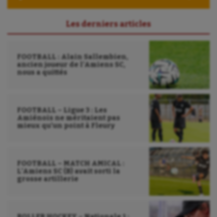
UNSS
Les derniers articles
Voile
Wakeboard
FOOTBALL : Alain Sallembien,
ancien joueur de l’Amiens SC,
Water-polo
nous a quittés
FOOTBALL – Ligue 3 : Les
Amiénois ne méritaient pas
mieux qu’un point à Fleury
FOOTBALL – MATCH AMICAL :
L’Amiens SC (B) avait sorti la
grosse artillerie
ROLLER HOCKEY – Nationale 1 :