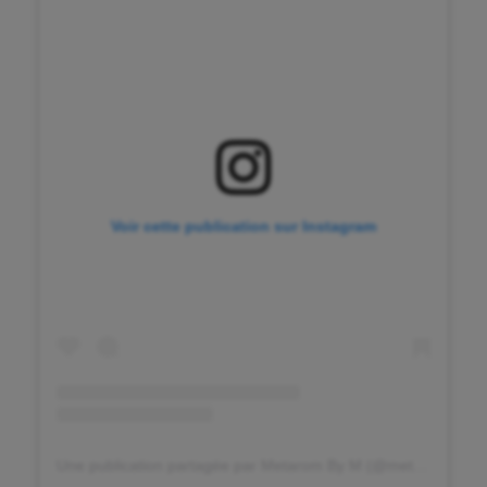
Cheerleading
Course à pied
Crossfit
Cyclisme
Danse
Voir cette publication sur Instagram
Equitation
Escalade
Escrime
Fitness
Flag football
Football américain
Une publication partagée par Metarom By M (@metarombym)