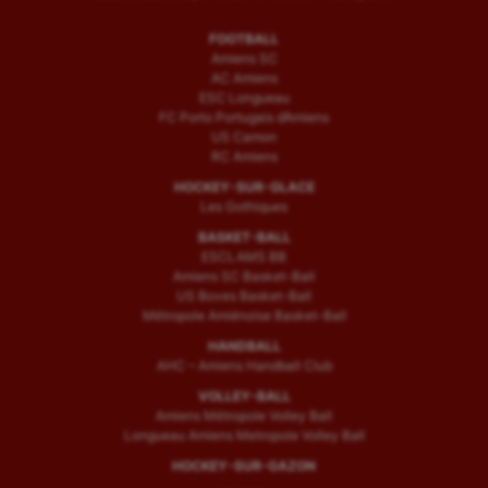
FOOTBALL
Amiens SC
AC Amiens
ESC Longueau
FC Porto Portugais d’Amiens
US Camon
RC Amiens
HOCKEY-SUR-GLACE
Les Gothiques
BASKET-BALL
ESCLAMS BB
Amiens SC Basket-Ball
US Boves Basket-Ball
Métropole Amiénoise Basket-Ball
HANDBALL
AHC – Amiens Handball Club
VOLLEY-BALL
Amiens Métropole Volley Ball
Longueau Amiens Metropole Volley Ball
HOCKEY-SUR-GAZON