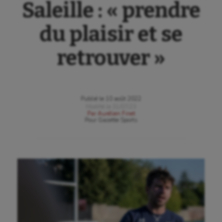
Saleille : « prendre
du plaisir et se
retrouver »
Publié le
10 août 2022
Modifié le
31/07/23
Par
Aurélien Finet
Pour
Gazette Sports