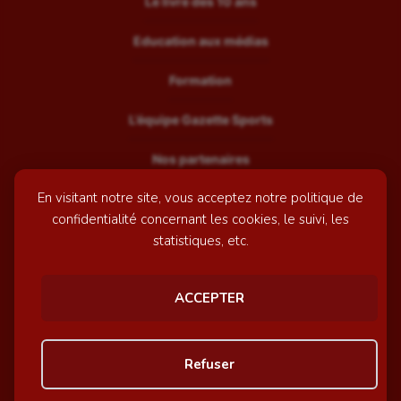
Le livre des 10 ans
Education aux médias
Formation
L’équipe Gazette Sports
Nos partenaires
En visitant notre site, vous acceptez notre politique de
Recrutement
confidentialité concernant les cookies, le suivi, les
Mentions légales
statistiques, etc.
Contactez-nous
ACCEPTER
© GazetteSports - 2026 | Site internet réalisé par
l'agence
Refuser
Awelty
Personnaliser