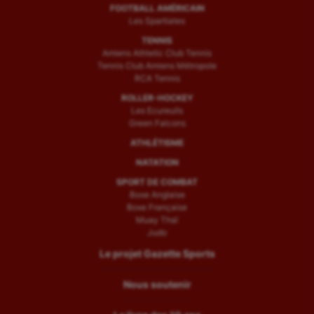
FOOTBALL AMÉRICAIN
Les Spartiates
TENNIS
Amiens Athletic Club Tennis
Tennis Club Amiens Métropole
RCA Tennis
ROLLER-HOCKEY
Les Ecureuils
Green Falcons
ATHLÉTISME
NATATION
SPORT DE COMBAT
Boxe Anglaise
Boxe Française
Muay Thaï
Judo
Le projet Gazette Sports
Nous soutenir