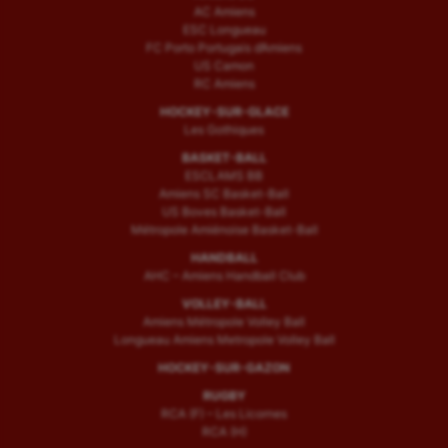
AC Amiens
ESC Longueau
FC Porto Portugais d’Amiens
US Camon
RC Amiens
HOCKEY-SUR-GLACE
Les Gothiques
BASKET-BALL
ESCLAMS BB
Amiens SC Basket-Ball
US Boves Basket-Ball
Métropole Amiénoise Basket-Ball
HANDBALL
AHC – Amiens Handball Club
VOLLEY-BALL
Amiens Métropole Volley Ball
Longueau Amiens Metropole Volley Ball
HOCKEY-SUR-GAZON
RUGBY
RCA (F) – Les Licornes
RCA (H)