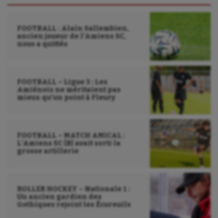
FOOTBALL : Alain Sallembien,
ancien joueur de l’Amiens SC,
nous a quittés
FOOTBALL – Ligue 3 : Les
Amiénois ne méritaient pas
mieux qu’un point à Fleury
FOOTBALL – MATCH AMICAL :
L’Amiens SC (B) avait sorti la
grosse artillerie
ROLLER HOCKEY – Nationale 1 :
Un ancien gardien des
Gothiques rejoint les Écureuils