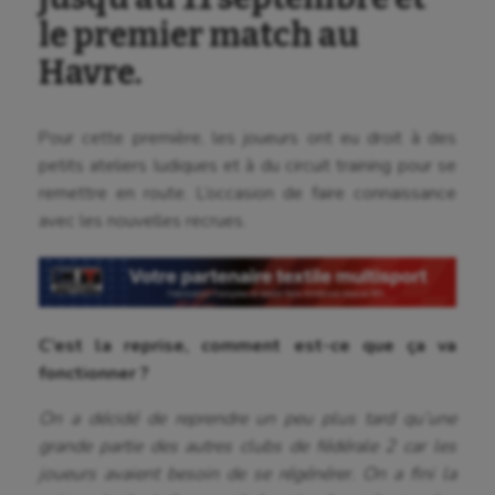
le premier match au
Havre.
Pour cette première, les joueurs ont eu droit à des
petits ateliers ludiques et à du circuit training pour se
remettre en route. L’occasion de faire connaissance
avec les nouvelles recrues.
C’est la reprise, comment est-ce que ça va
fonctionner ?
On a décidé de reprendre un peu plus tard qu’une
grande partie des autres clubs de fédérale 2 car les
joueurs avaient besoin de se régénérer. On a fini la