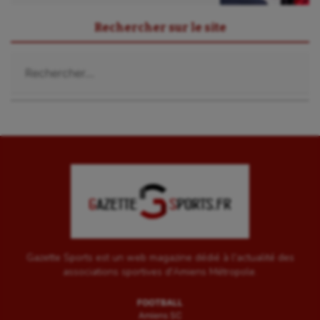
Rechercher sur le site
Rechercher :
Gazette Sports est un web magazine dédié à l'actualité des
associations sportives d'Amiens Métropole.
FOOTBALL
Amiens SC