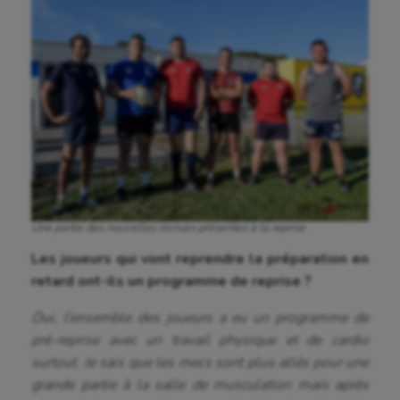
Escalade
Escrime
Fitness
Flag football
Football américain
Futsal
Golf
Une partie des nouvelles recrues présentes à la reprise
Gymnastique
Les joueurs qui vont reprendre la préparation en
retard ont-ils un programme de reprise ?
Gymnastique rythmique
Oui, l’ensemble des joueurs a eu un programme de
Haltérophilie
pré-reprise avec un travail physique et de cardio
surtout. Je sais que les mecs sont plus allés pour une
Handisport
grande partie à la salle de musculation mais après
Hippisme