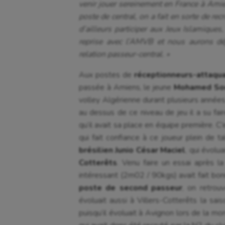
venir jouer sereinement en France à Amie
poste de central, on a fait en sorte de rec
d’ailleurs participer aux Jeux Islamique
reprise avec l’AMVB et nous aurons dé
relation passeur-central. »
Aux postes de
réceptionneurs-attaqu
passée à Amiens, le jeune
Mohamed So
volley Algérienne durant plusieurs années,
au dessus de ce niveau de jeu il a su fai
qu’il avait sa place en équipe première. C
qui fait confiance à ce joueur plein de ta
brésilien Junio César Maciel
, qui évolu
Cotterêts
. Venu faire un essai après la
intéressant (2m02 / 90kgs) avait fait bon
poste de second passeur
, on retrou
évoluait aussi à Villers-Cotterêts la sais
puisqu’il évoluait à Avignon lors de la m