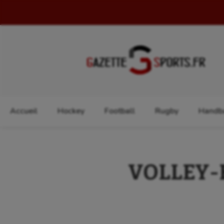
Rechercher :
Accueil
Hockey
Football
Rugby
Handba
VOLLEY-BA