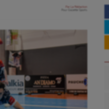
Par
La Rédaction
Pour
Gazette Sports