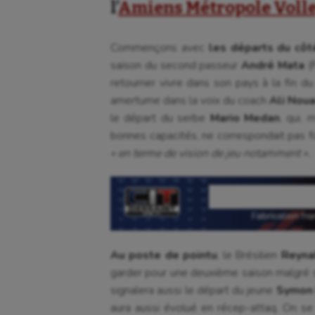
l’
Amiens Métropole Volle
Commençons avec
les départs du côt
saison du second passeur
André Mata
(P
retourner vivre dans son pays à la fin du
amertume dans la voix du coach
Ali Nou
le départ du serbe
Mario Medan
, qui, 
bonnes capacités, ne correspondait pas f
« en terme de vision de jeu notamment ».
Au poste de pointu
, le Brésilien
Reyna
garder pour une deuxième saison malgré
signalera aussi le départ du jeune
Symon 
aura aussi évolué en récep-attaq. On se