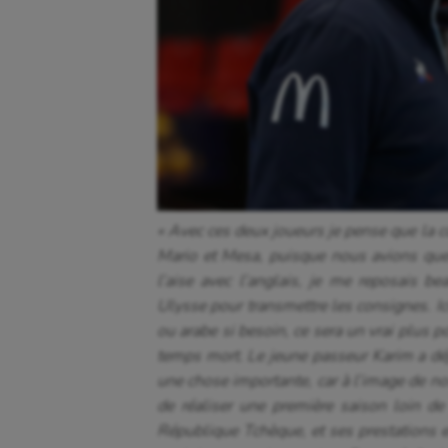
« Avec ces deux joueurs je pense que la c
Mario et Mesa, puisque nous avions que
l’aise avec l’anglais, je me reposais 
Ulysse pour transmettre les consignes. Ic
ou arabe si besoin, ce sera un vrai plu
temps mort. Le jeune passeur Karim a déj
une chose importante, car à l’image de no
de réaliser une première saison loin d
République Tchèque, et ses prestations e