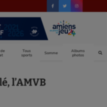
 de
Tous
Albums
Somme
at
sports
photos
lé, l’AMVB