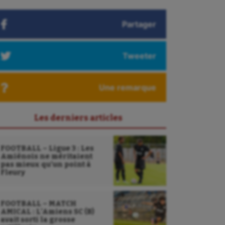
Partager
Tweeter
Une remarque
Les derniers articles
FOOTBALL – Ligue 3 : Les
Amiénois ne méritaient
pas mieux qu’un point à
Fleury
FOOTBALL – MATCH
AMICAL : L’Amiens SC (B)
avait sorti la grosse