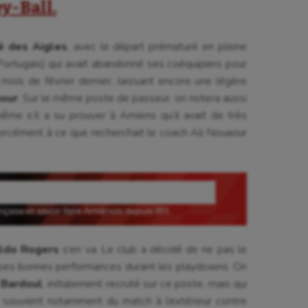
y-Ball.
é des Aigles
, avec le départ prématuré en pleine
ortugais) qui avait abandonné ses coéquipiers pour
 mois de février dernier, laissant encore une légère
aour
. Sur le même poste de passeur, on notera aussi
même s’il a su prouver à Amiens qu’il avait de très
orcément à ce que recherchait le coach Ali Nouaour
ldo Rogers
s’en va. Le club a décidé de ne pas le
 ses bonnes performances durant les playdowns. On
Bardoul
, initialement recruté sur ce poste, mais qui
 souvient notamment du match à l’extérieur contre