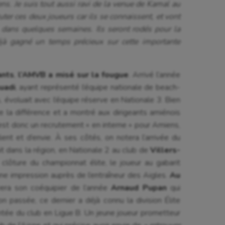
ns. Je suis tout aussi ravi de la venue de Kamal au
ruter ces deux joueurs car ils se connaissent, et vont
s, dans quelques semaines. Ils seront rodés pour la
jà gagné un temps précieux sur cette importante
ants
,
l’AMVB a misé sur la fougue
. Arrivé l’année
uadi
, ayant représenté l’équipe nationale de beach-
 évoluait avec l’équipe réserve en Nationale 3. Bien
re la différence et a montré aux dirigeants amiénois
’est donc un recrutement « en interne » pour Amiens,
lent et d’envie. À ses côtés, on notera l’arrivée du
ait dans la région, en Nationale 2 au club de
Villers-
 clôture du championnat élite, le joueur au gabarit
ne impression auprès de l’entraîneur des Aigles.
Au
vera son coéquipier de l’année
Arnaud Pupan
qui
on passée, ce dernier a déjà connu la division Élite
ontée du club en Ligue B. Un jeune joueur prometteur