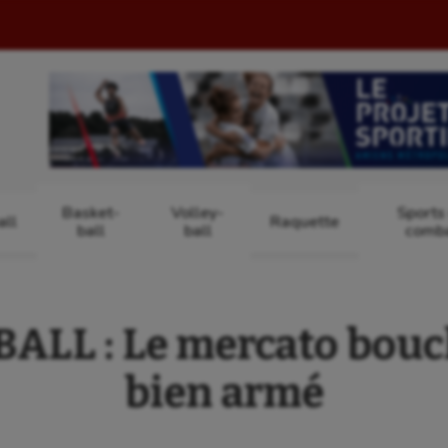
Basket-
Volley-
Sports
ll
Raquette
ball
ball
comb
LL : Le mercato bouc
bien armé