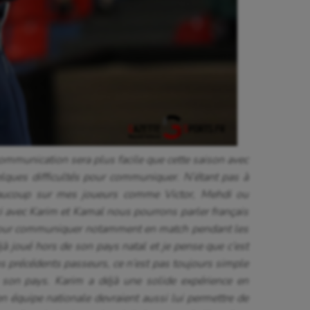
ommunication sera plus facile que cette saison avec
lques difficultés pour communiquer. N’étant pas à
beaucoup sur mes joueurs comme Victor, Mehdi ou
i avec Karim et Kamal nous pourrons parler français
s pour communiquer notamment en match pendant les
à joué hors de son pays natal et je pense que c’est
s précédents passeurs, ce n’est pas toujours simple
e son pays. Karim a déjà une solide expérience en
n équipe nationale devraient aussi lui permettre de