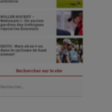
artillerie
ROLLER HOCKEY –
Nationale 1 : Un ancien
gardien des Gothiques
rejoint les Écureuils
EDITO : Mais où va-t-on
dans le cyclisme de haut
niveau?
Rechercher sur le site
chercher :