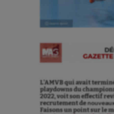
Ⓒ Gazette Sports
L’AMVB qui avait terminé
playdowns du championnat
2022, voit son effectif re
nouveaux
recrutement de
Faisons un point sur le m