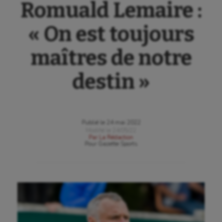
Romuald Lemaire :
« On est toujours
maîtres de notre
destin »
Publié le
24 mai 2022
Modifié le
24/05/22
Par
La Rédaction
Pour
Gazette Sports