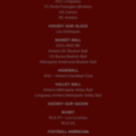
ESC Longueau
FC Porto Portugais d’Amiens
US Camon
RC Amiens
HOCKEY-SUR-GLACE
Les Gothiques
BASKET-BALL
ESCLAMS BB
Amiens SC Basket-Ball
US Boves Basket-Ball
Métropole Amiénoise Basket-Ball
HANDBALL
AHC – Amiens Handball Club
VOLLEY-BALL
Amiens Métropole Volley Ball
Longueau Amiens Metropole Volley Ball
HOCKEY-SUR-GAZON
RUGBY
RCA (F) – Les Licornes
RCA (H)
FOOTBALL AMÉRICAIN