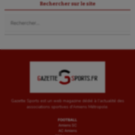
Rechercher sur le site
Rechercher :
Gazette Sports est un web magazine dédié à l'actualité des
associations sportives d'Amiens Métropole.
FOOTBALL
Amiens SC
AC Amiens