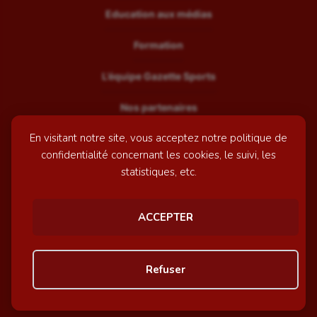
Education aux médias
Formation
L’équipe Gazette Sports
Nos partenaires
En visitant notre site, vous acceptez notre politique de
Recrutement
confidentialité concernant les cookies, le suivi, les
Mentions légales
statistiques, etc.
Contactez-nous
ACCEPTER
© GazetteSports - 2026 | Site internet réalisé par
l'agence
Refuser
Awelty
Personnaliser