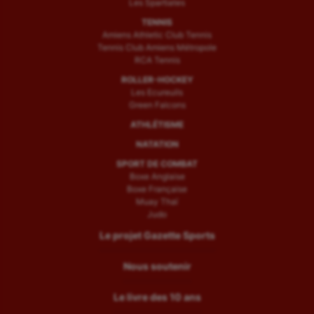
Les Spartiates
TENNIS
Amiens Athletic Club Tennis
Tennis Club Amiens Métropole
RCA Tennis
ROLLER-HOCKEY
Les Ecureuils
Green Falcons
ATHLÉTISME
NATATION
SPORT DE COMBAT
Boxe Anglaise
Boxe Française
Muay Thaï
Judo
Le projet Gazette Sports
Nous soutenir
Le livre des 10 ans