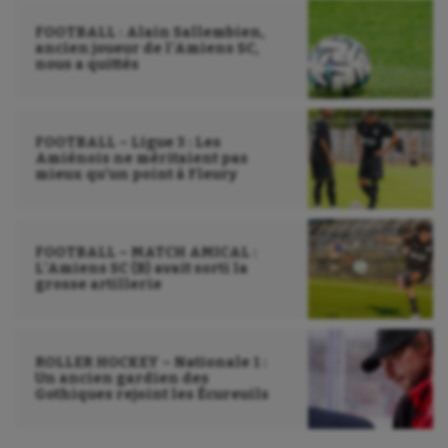
FOOTBALL : Alain Sallembien,
ancien joueur de l’Amiens SC,
nous a quittés
FOOTBALL – Ligue 3 : Les
Amiénois ne méritaient pas
mieux qu’un point à Fleury
FOOTBALL – MATCH AMICAL :
L’Amiens SC (B) avait sorti la
grosse artillerie
ROLLER HOCKEY – Nationale 1 :
Un ancien gardien des
Gothiques rejoint les Écureuils