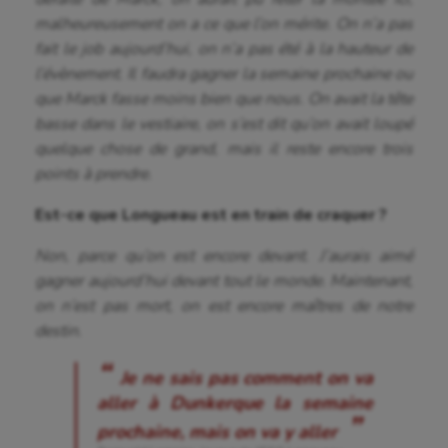
malheureusement on a ce que l’on mérite. On n’a pas
fait le job aujourd’hui, on n’a pas été à la hauteur de
l’évènement. Il faudra gagner la semaine prochaine ou
que Marck fasse moins bien que nous. On avait la tête
basse dans le vestiaire, on s’est dit qu’on avait loupé
quelque chose de grand, mais il reste encore trois
points à prendre.
Est-ce que Longueau est en train de craquer ?
Non, parce qu’on est encore devant. J’aurais aimé
gagner aujourd’hui devant tout le monde. Maintenant,
on n’est pas mort, on est encore maîtres de notre
destin.
Je ne sais pas comment on va
aller à Dunkerque la semaine
prochaine, mais on va y aller