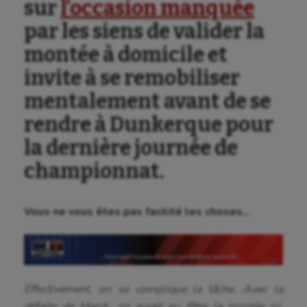
sur
l’occasion manquée
par les siens de valider la
montée à domicile et
invite à se remobiliser
mentalement avant de se
rendre à Dunkerque pour
la dernière journée de
championnat.
Vous ne vous êtes pas facilité les choses…
Effectivement, on se complique la tâche. Avec la
défaite de Marck, on aurait pu fêter la montée ici,