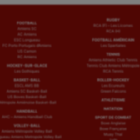
RUGBY
FOOTBALL
RCA (F) – Les Licornes
Amiens SC
RCA (H)
AC Amiens
ESC Longueau
FOOTBALL AMÉRICAIN
FC Porto Portugais d’Amiens
Les Spartiates
US Camon
TENNIS
RC Amiens
Amiens Athletic Club Tennis
HOCKEY-SUR-GLACE
Tennis Club Amiens Métropole
Les Gothiques
RCA Tennis
BASKET-BALL
ROLLER-HOCKEY
ESCLAMS BB
Les Ecureuils
Amiens SC Basket-Ball
Green Falcons
US Boves Basket-Ball
ATHLÉTISME
étropole Amiénoise Basket-Ball
NATATION
HANDBALL
AHC – Amiens Handball Club
SPORT DE COMBAT
Boxe Anglaise
VOLLEY-BALL
Boxe Française
Amiens Métropole Volley Ball
Muay Thaï
ueau Amiens Metropole Volley Ball
Judo