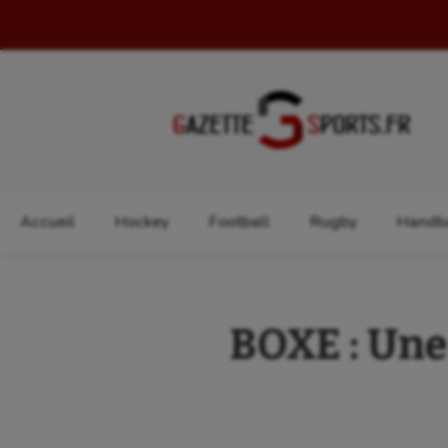
Rechercher :
Accueil
Hockey
Football
Rugby
Handba
BOXE : Une