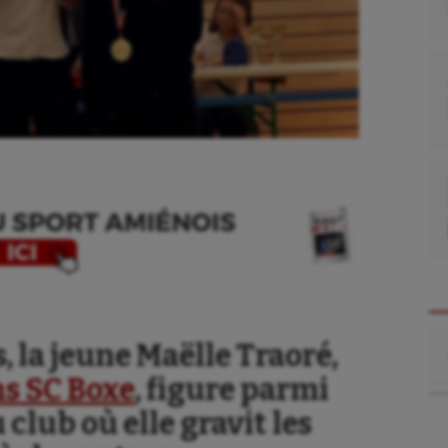
Re
, la jeune Maëlle Traoré,
ns SC Boxe
, figure parmi
 club où elle gravit les