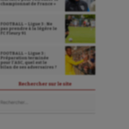
championnat de France »
FOOTBALL – Ligue 3 : Ne
pas prendre à la légère le
FC Fleury 91
FOOTBALL – Ligue 3 :
Préparation terminée
pour l’ASC, quel est le
bilan de ses adversaires ?
Rechercher sur le site
chercher :