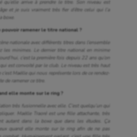
qu’elle arrive à prendre le titre. Son niveau est
astique rythmique
Patinage artistique
e et je suis vraiment très fier d’être celui qui l’a
la boxe.
rophilie
Pétanque
pouvoir ramener le titre national ?
isport
Plongée
cène nationale avec différents titres dans l’ensemble
isme
Randonnée / Marche
z les minimes. Le dernier titre national en minime
 Olympiques et Paralympiques
Roller-derby
urd’hui, c’est la première fois depuis 22 ans qu’on
ui est convoité par le club. Le niveau est très haut
e c’est Maëlle qui nous représente lors de ce rendez-
ite de ramener ce titre.
d elle monte sur le ring ?
elation très fusionnelle avec elle. C’est quelqu’un qui
liquer. Maëlle Traoré est une fille attachante, très
ment autant dans la boxe que dans les études. Ça
eux quand elle monte sur le ring afin de ne pas
 combat. Humainement parlant, c’est une fille très