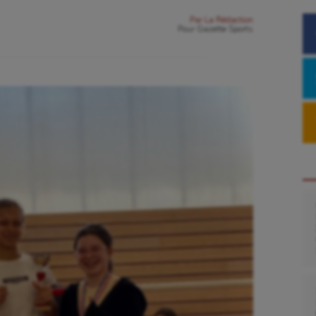
Par
La Rédaction
Pour
Gazette Sports