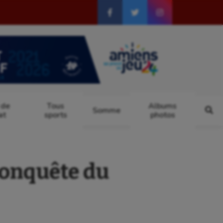
 de
Tous
Albums
Somme
at
sports
photos
conquête du