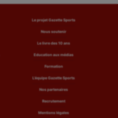
Le projet Gazette Sports
Nous soutenir
Le livre des 10 ans
Education aux médias
Formation
L’équipe Gazette Sports
Nos partenaires
Recrutement
Mentions légales