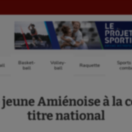
Basket-
Volley-
Sports
ll
Raquette
ball
ball
comb
 jeune Amiénoise à la 
titre national