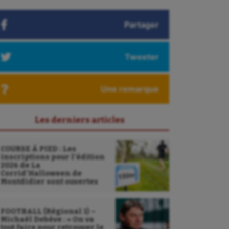
Partager
Tweeter
Une remarque
Les derniers articles
COURSE À PIED : Les
inscriptions pour l’édition
2026 de La
Corrid’Halloween de
Montdidier sont ouvertes
FOOTBALL (Régional 1) –
Michaël Debève : « On va
tout faire pour retrouver le