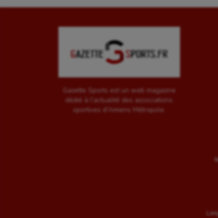
Gazette Sports est un web magazine
dédié à l'actualité des associations
sportives d'Amiens Métropole.
M
Long