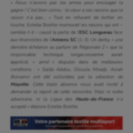
« Nous n’avions pas les armes pour envisager la
gagne ! C’est bien connu : le cœur a ses raisons que la
raison n’a pas… »
Tout en refusant de botter en
touche, Estelle Boëtte murmurait les raisons qui ont –
semble-t-il – causé la perte de l’
ESC Longueau
face
aux réservistes de l’
Amiens SC
(1-3). Un derby, «
une
dernière échéance au parfum de Régionale 2
» que la
responsable technique longacoissienne aurait
apprécié, «
aimé
» disputer dans de meilleures
conditions : «
Saïda Abdou, Oissula Miradji, Asrah
Boinamri ont été sollicitées par la sélection de
Mayotte
. Cette triple absence nous avait incité à
demander le report de cette rencontre. Mais ni notre
adversaire, ni la Ligue des
Hauts-de-France
n’a
accepté »
déplore Estelle Boëtte.