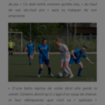
Billard
de jeu
. » Ce duel entre voisines qu’Inès Joly, «
du haut
Boules lyonnaises
de ses dix-huit ans
» aura su marquer de son
empreinte.
Canoë-kayak
Cerf Volant
Cheerleading
Course à pied
Crossfit
Cyclisme
Danse
Equitation
«
D’une belle reprise de volée dont elle garde le
secret. Certains diront qu’il s’agit d’un coup de chance.
Escalade
Je leur rétorquerais que c’est sa « spéciale
»
Escrime