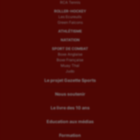
RCA Tennis
ROLLER-HOCKEY
Les Ecureuils
Green Falcons
ATHLÉTISME
NATATION
SPORT DE COMBAT
Boxe Anglaise
Boxe Française
Muay Thaï
Judo
Le projet Gazette Sports
Nous soutenir
Le livre des 10 ans
Education aux médias
Formation