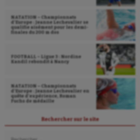
NATATION – Championnats
d’Europe : Jeanne Lechevalier se
qualifie aisément pour les demi-
finales du 200 m dos
FOOTBALL – Ligue 3 : Nordine
Kandil rebondit à Nancy
NATATION – Championnats
d’Europe : Jeanne Lechevalier en
quête d’expérience, Roman
Fuchs de médaille
Rechercher sur le site
Rechercher :