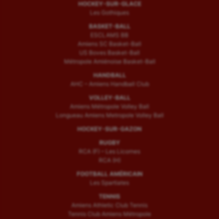
HOCKEY-SUR-GLACE
Les Gothiques
BASKET-BALL
ESCLAMS BB
Amiens SC Basket-Ball
US Boves Basket-Ball
Métropole Amiénoise Basket-Ball
HANDBALL
AHC – Amiens Handball Club
VOLLEY-BALL
Amiens Métropole Volley Ball
Longueau Amiens Metropole Volley Ball
HOCKEY-SUR-GAZON
RUGBY
RCA (F) – Les Licornes
RCA (H)
FOOTBALL AMÉRICAIN
Les Spartiates
TENNIS
Amiens Athletic Club Tennis
Tennis Club Amiens Métropole