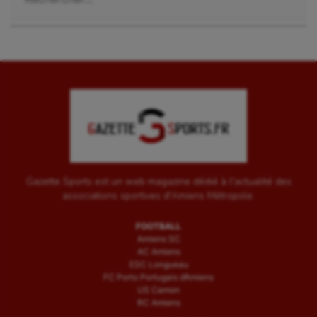
Gazette Sports est un web magazine dédié à l'actualité des
associations sportives d'Amiens Métropole.
FOOTBALL
Amiens SC
AC Amiens
ESC Longueau
FC Porto Portugais d’Amiens
US Camon
RC Amiens