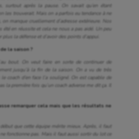
, surtout après la pause. On savait qu’en étant
on les trouverait. Mais on a parfois eu tendance à ne
s, on manque cruellement d’adresse extérieure. Nos
s été en réussite et cela ne nous a pas aidé. Un peu
er plus la défense et d’avoir des points d’appui.
 de la saison ?
’au bout. On veut faire en sorte de continuer de
ement jusqu’à la fin de la saison. On a vu de très
le coach d’en face l’a souligné. On est capable de
pas la première fois qu’un coach adverse me dit ça. Il
fasse remarquer cela mais que les résultats ne
début que cette équipe mérite mieux. Après, il faut
 ne fonctionne pas. Mais il faut aussi sortir du lot ce