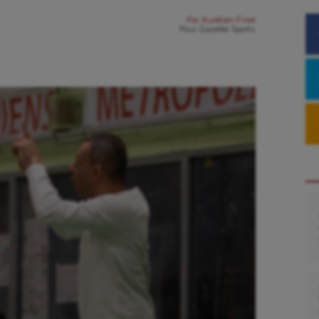
Par
Aurélien Finet
Pour
Gazette Sports