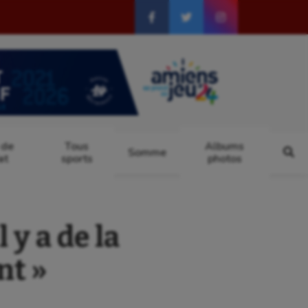
 de
Tous
Albums
Somme
at
sports
photos
y a de la
nt »