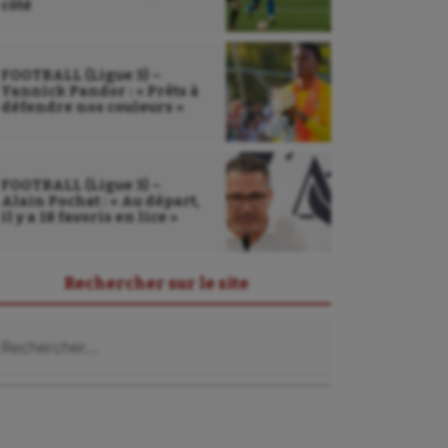
côté
FOOTBALL (Ligue 3) –
Yannick Pandor : « Prêts à
défendre nos couleurs »
FOOTBALL (Ligue 3) –
Alain Pochat : « Au départ,
il y a 18 favoris en lice »
Rechercher sur le site
chercher :