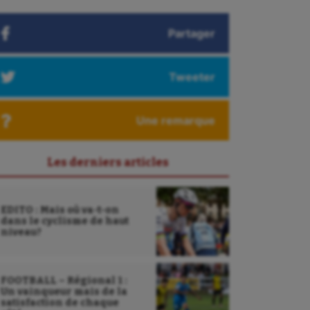
Partager
Tweeter
Une remarque
Les derniers articles
EDITO : Mais où va-t-on
dans le cyclisme de haut
niveau?
FOOTBALL – Régional 1 :
Un vainqueur mais de la
satisfaction de chaque