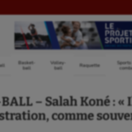
Basket-
Volley-
Sports
ll
Raquette
ball
ball
comb
ALL – Salah Koné : « Il 
stration, comme souve