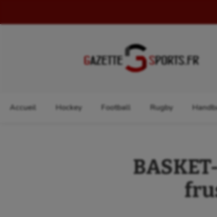
Rechercher :
Accueil
Hockey
Football
Rugby
Handba
BASKET-B
fru