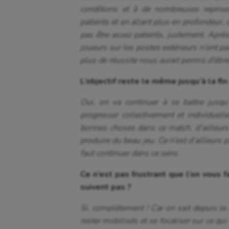
conditions et à de nombreuses reprises
patients et en allant plus en profondeur, 
pas être assez patients, justement. Aprè
joueurs sur les postes extérieurs n’ont pa
plus de réussite nous aurait permis d’étir
L’objectif reste le même jusqu’à la fin
Oui, on va continuer à se battre jusqu
progresser collectivement et individuell
bonnes choses dans ce match, d’ailleurs 
produire du beau jeu. Ce n’est d’ailleurs 
faut continuer dans ce sens.
Ce n’est pas frustrant que l’on vous 
suivent pas ?
Si, complètement ! Car on sait depuis le 
rester mobilisés et se focaliser sur ce qui