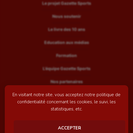
Le projet Gazette Sports
Nous soutenir
Le livre des 10 ans
Education aux médias
Formation
L’équipe Gazette Sports
Nos partenaires
En visitant notre site, vous acceptez notre politique de
Recrutement
confidentialité concernant les cookies, le suivi, les
Mentions légales
statistiques, etc.
Contactez-nous
ACCEPTER