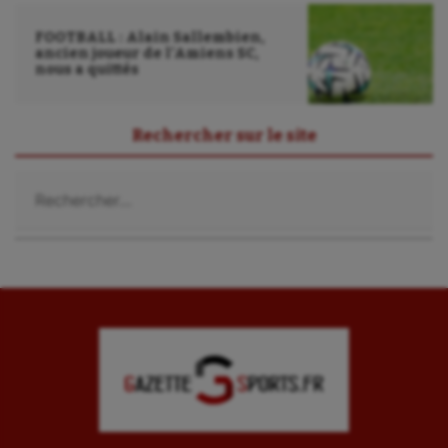
FOOTBALL : Alain Sallembien,
ancien joueur de l’Amiens SC,
nous a quittés
Rechercher sur le site
Rechercher :