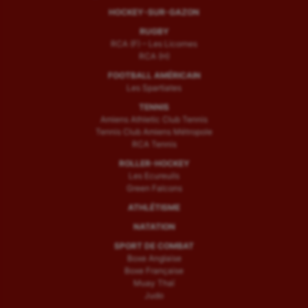
HOCKEY-SUR-GAZON
RUGBY
RCA (F) – Les Licornes
RCA (H)
FOOTBALL AMÉRICAIN
Les Spartiates
TENNIS
Amiens Athletic Club Tennis
Tennis Club Amiens Métropole
RCA Tennis
ROLLER-HOCKEY
Les Ecureuils
Green Falcons
ATHLÉTISME
NATATION
SPORT DE COMBAT
Boxe Anglaise
Boxe Française
Muay Thaï
Judo