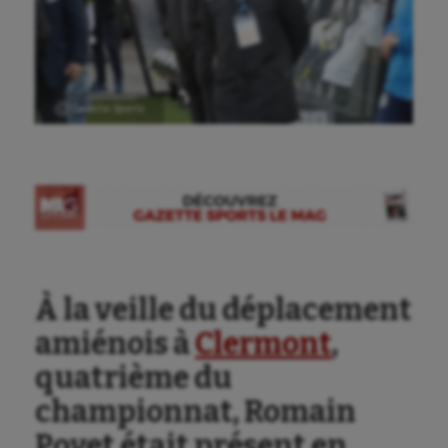
Ⓒ Gazette Sports
À la veille du déplacement
amiénois à
Clermont
,
quatrième du
championnat, Romain
Poyet était présent en