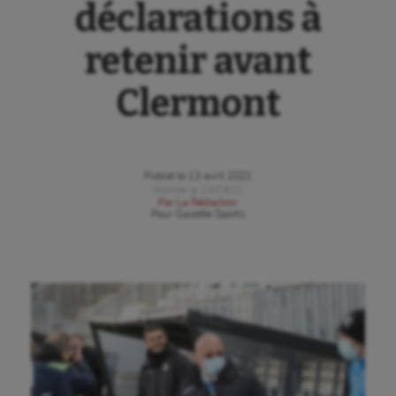
déclarations à
retenir avant
Clermont
Publié le
13 avril 2021
Modifié le
13/04/21
Par
La Rédaction
Pour
Gazette Sports