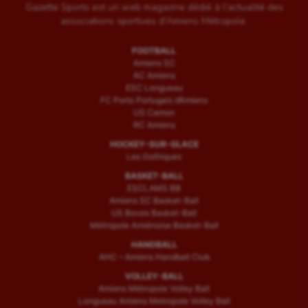
Gazette Sports est un web magazine dédié à l'actualité des
associations sportives d'Amiens Métropole.
FOOTBALL
Amiens SC
AC Amiens
ESC Longueau
FC Porto Portugais d’Amiens
US Camon
RC Amiens
HOCKEY-SUR-GLACE
Les Gothiques
BASKET-BALL
ESCLAMS BB
Amiens SC Basket-Ball
US Boves Basket-Ball
Métropole Amiénoise Basket-Ball
HANDBALL
AHC – Amiens Handball Club
VOLLEY-BALL
Amiens Métropole Volley Ball
Longueau Amiens Metropole Volley Ball