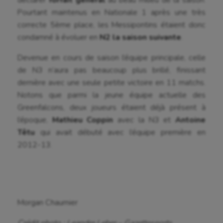
déclarer
forfait général
au beau milieu de la saison.
Sport handicap
Pourtant maintenus en Nationale 1 après une très
correcte 5ème place, les Messipontins étaient donc
Sport santé
condamné à évoluer en
N2 la saison suivante
.
Sport-entreprise
Devenue en cours de saison l’équipe principale, celle
Sport-santé
de N3 n’aura pas beaucoup plus brillé, finissant
dernière avec une seule petite victoire en 11 matchs.
Tir
Notons que parmi la jeune équipe actuelle des
Tir à l'arc
Greenfalcons, deux joueurs étaient déjà présent à
l’époque,
Mathieu Coppin
avec la N3 et
Antoine
Triathlon
Têtu
qui avait débuté avec l’équipe première en
2012-13.
Ultimate frisbee
UNSS
Voile
Morgan Chaumier
Wakeboard