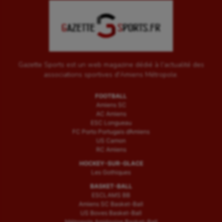
Gazette Sports est un web magazine dédié à l'actualité des
associations sportives d'Amiens Métropole.
FOOTBALL
Amiens SC
AC Amiens
ESC Longueau
FC Porto Portugais d’Amiens
US Camon
RC Amiens
HOCKEY-SUR-GLACE
Les Gothiques
BASKET-BALL
ESCLAMS BB
Amiens SC Basket-Ball
US Boves Basket-Ball
Métropole Amiénoise Basket-Ball