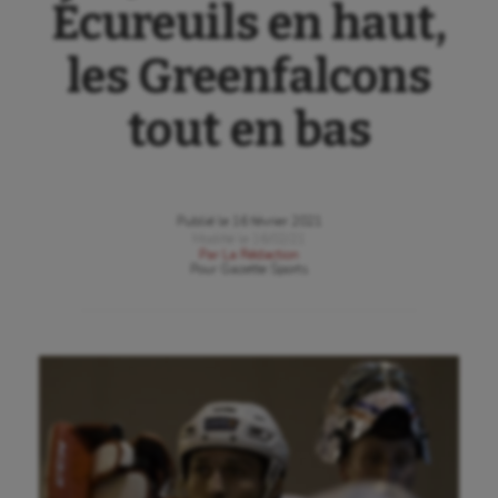
Écureuils en haut,
les Greenfalcons
tout en bas
Publié le
16 février 2021
Modifié le
16/02/21
Par
La Rédaction
Pour
Gazette Sports