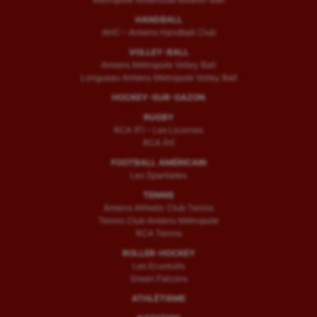
HANDBALL
AHC – Amiens Handball Club
VOLLEY-BALL
Amiens Métropole Volley Ball
Longueau Amiens Metropole Volley Ball
HOCKEY-SUR-GAZON
RUGBY
RCA (F) – Les Licornes
RCA (H)
FOOTBALL AMÉRICAIN
Les Spartiates
TENNIS
Amiens Athletic Club Tennis
Tennis Club Amiens Métropole
RCA Tennis
ROLLER-HOCKEY
Les Ecureuils
Green Falcons
ATHLÉTISME