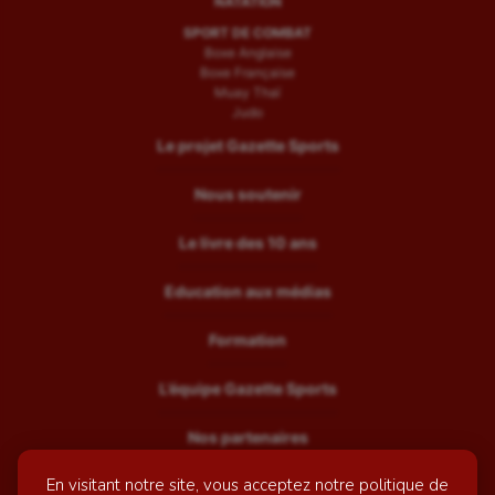
NATATION
SPORT DE COMBAT
Boxe Anglaise
Boxe Française
Muay Thaï
Judo
Le projet Gazette Sports
Nous soutenir
Le livre des 10 ans
Education aux médias
Formation
L’équipe Gazette Sports
Nos partenaires
En visitant notre site, vous acceptez notre politique de
Recrutement