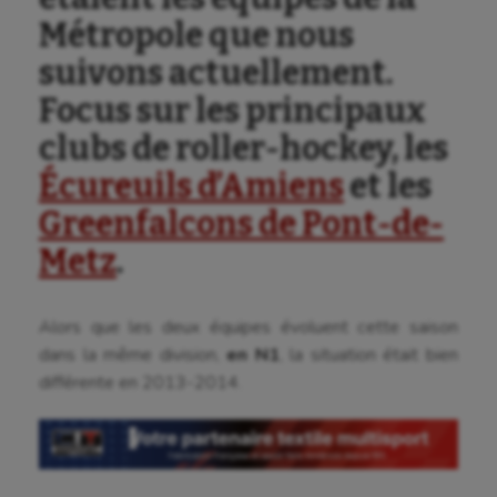
Métropole que nous
suivons actuellement.
Focus sur les principaux
clubs de roller-hockey, les
Écureuils d’Amiens
et les
Greenfalcons de Pont-de-
Metz
.
Alors que les deux équipes évoluent cette saison
dans la même division,
en N1
, la situation était bien
différente en 2013-2014.