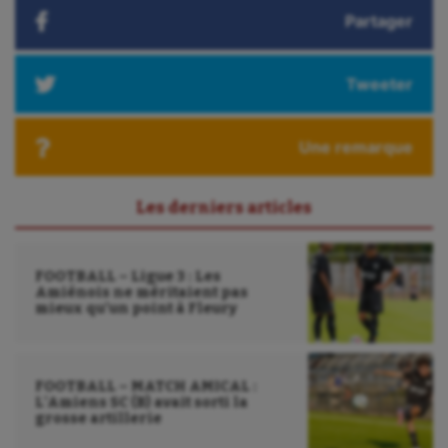
Partager
Tweeter
Une remarque
Les derniers articles
FOOTBALL – Ligue 3 : Les
Amiénois ne méritaient pas
mieux qu’un point à Fleury
FOOTBALL – MATCH AMICAL :
L’Amiens SC (B) avait sorti la
grosse artillerie