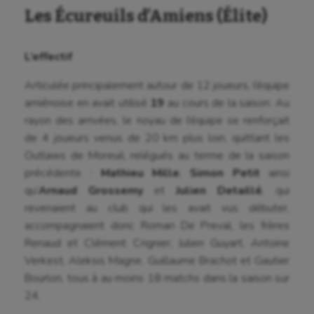
Les Écureuils d’Amiens (Élite)
L’effectif
Articulée principalement autour de 12 joueurs, l’équipe
amiénoise en avait utilisé
19
au cours de la saison. Au
rayon des arrivées, le noyau de l’équipe se renforçait
de 4 joueurs venus de 20 km plus loin, quittant les
Outlaws de Moreuil, relégués au terme de la saison
précédente :
Mathieu Mille
,
Simon Petit
ainsi
qu’
Arnaud Grossemy
et
Julien Detaillé
, qui
revenaient au club qui les avait vus débuter,
accompagnaient donc Roman De Preval, les frères
Renaud et Clément Crignier, Julien Guyart, Antoine
Verkest, Aleksis Magne, Guillaume Brachot et Gautier
Bourlon, tous à au moins 18 matchs dans la saison sur
24.