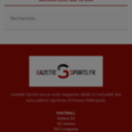
Rechercher :
Gazette Sports est un web magazine dédié à l'actualité des
associations sportives d'Amiens Métropole.
FOOTBALL
Amiens SC
AC Amiens
ESC Longueau