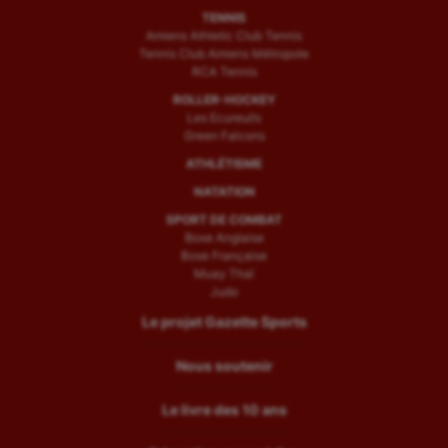
TENNIS
Amiens Athletic Club Tennis
Tennis Club Amiens Métropole
RCA Tennis
ROLLER-HOCKEY
Les Ecureuils
Green Falcons
ATHLÉTISME
NATATION
SPORT DE COMBAT
Boxe Anglaise
Boxe Française
Muay Thaï
Judo
Le projet Gazette Sports
Nous soutenir
Le livre des 10 ans