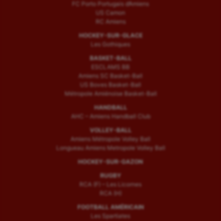
FC Porto Portugais d’Amiens
US Camon
RC Amiens
HOCKEY-SUR-GLACE
Les Gothiques
BASKET-BALL
ESCLAMS BB
Amiens SC Basket-Ball
US Boves Basket-Ball
Métropole Amiénoise Basket-Ball
HANDBALL
AHC – Amiens Handball Club
VOLLEY-BALL
Amiens Métropole Volley Ball
Longueau Amiens Metropole Volley Ball
HOCKEY-SUR-GAZON
RUGBY
RCA (F) – Les Licornes
RCA (H)
FOOTBALL AMÉRICAIN
Les Spartiates