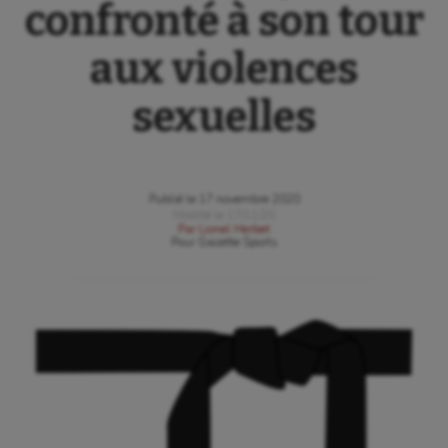
confronté à son tour
aux violences
sexuelles
Publié le
17 novembre 2020
Modifié le
17/11/20
Par
Lionel Herbet
Pour
Gazette Sports