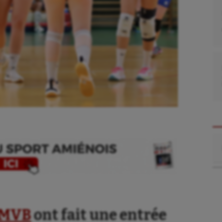
Re
MVB
ont fait une entrée