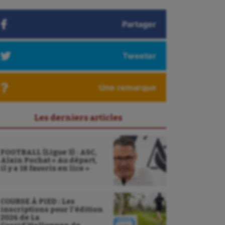
Partager
Tweeter
Une remarque
Les derniers articles
FOOTBALL (Ligue 3) : ASC,
Alain Pochat « Au départ,
il y a 18 favoris en lice »
COURSE À PIED : Les
inscriptions pour l’édition
2026 de La