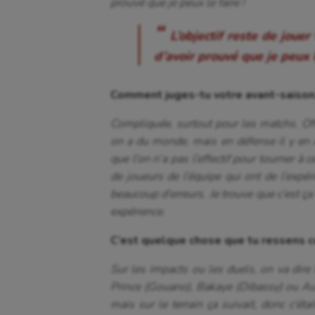
prouvé que je peux le faire !
L’objectif reste de jouer
d’avoir prouvé que je peux l
Comment juges-tu votre avant-saison, 
Compliquée, surtout pour les matchs. Of
on a du monde, mais en défense il y en 
que l’on n’a pas l’effectif pour tourner à ce
de joueurs de l’équipe qui ont de l’expér
beaucoup d’erreurs. Je trouve que c’est ça q
expérience.
C’est quelque chose que tu ressens c
Sur les impacts ou les duels, on va dire 
Prince (Gouano), Bakaye (Dibassy) ou Aur
mais sur le terrain ça suivait, donc c’éta