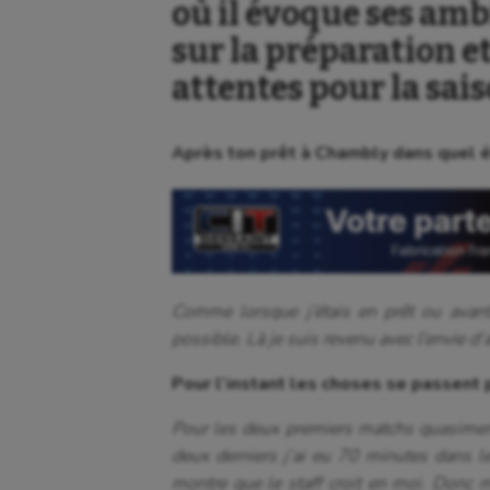
où il évoque ses amb
sur la préparation et
attentes pour la sais
Après ton prêt à Chambly dans quel é
Comme lorsque j’étais en prêt ou avant
possible. Là je suis revenu avec l’envie d’
Pour l’instant les choses se passent p
Pour les deux premiers matchs quasimen
deux derniers j’ai eu 70 minutes dans l
montre que le staff croit en moi. Donc 