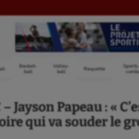
Basket-
Volley-
Sports
ll
Raquette
ball
ball
comb
 Jayson Papeau : « C’
toire qui va souder le g