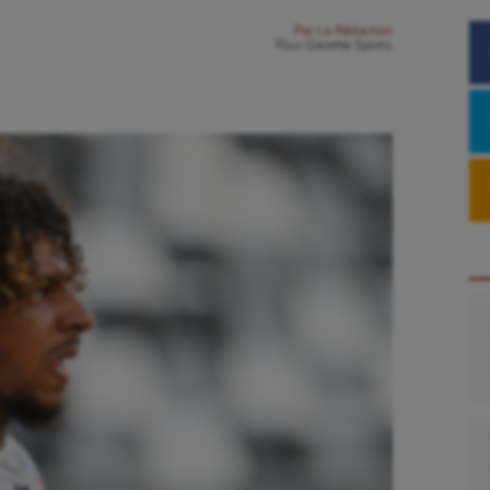
Par
La Rédaction
Pour
Gazette Sports