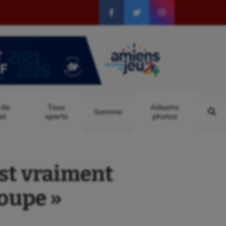
 de
Tous
Albums
Somme
at
sports
photos
est vraiment
roupe »