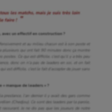
 tous les matchs, mais je suis très loin
e faire
!
avec un effectif en construction ?
fensivement et au milieu chacun est à son poste et
a plusieurs qui ont fait 90 minutes donc ça montre
s postes. Ce qui est difficile, c’est qu’il y a très peu
ience, donc on n’a pas de leaders en soi, et on fait
ui est difficile, c’est le fait d’accepter de jouer sans
e « manque de leaders » ?
la prestance, l’an dernier il y avait des gars comme
élien (Chedjou). Ce sont des leaders par la parole,
it rassurant. Je ne dis pas que les joueurs de notre