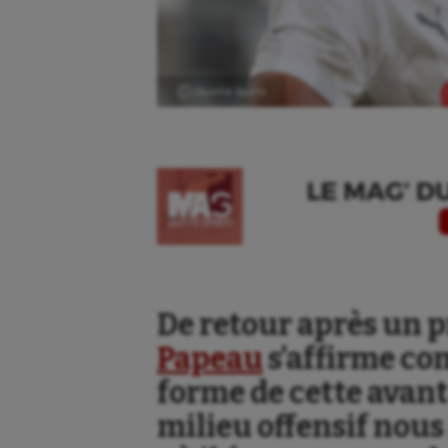
Ⓒ Gazette Sports
De retour après un 
Papeau
s’affirme co
forme de cette avant
milieu offensif nous