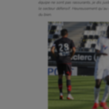
équipe ne sont pas rassurants, je dis just
le secteur défensif. Heureusement qu’au mi
du bien.