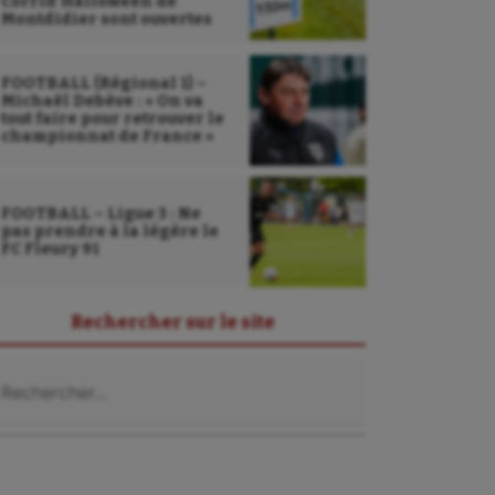
Corrid’Halloween de
Montdidier sont ouvertes
FOOTBALL (Régional 1) –
Michaël Debève : « On va
tout faire pour retrouver le
championnat de France »
FOOTBALL – Ligue 3 : Ne
pas prendre à la légère le
FC Fleury 91
Rechercher sur le site
chercher :