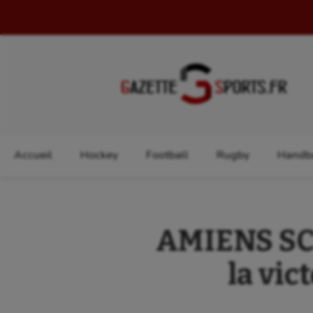
Rechercher :
Accueil
Hockey
Football
Rugby
Handba
AMIENS SC –
la vic