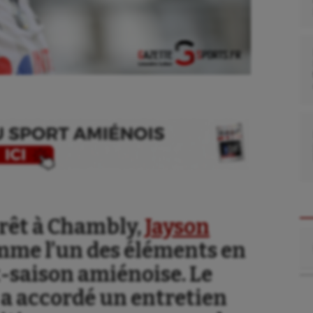
prêt à Chambly,
Jayson
Re
mme l’un des éléments en
-saison amiénoise. Le
 a accordé un entretien