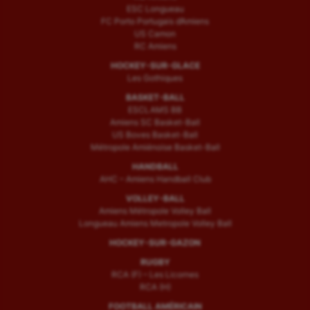
ESC Longueau
FC Porto Portugais d’Amiens
US Camon
RC Amiens
HOCKEY-SUR-GLACE
Les Gothiques
BASKET-BALL
ESCLAMS BB
Amiens SC Basket-Ball
US Boves Basket-Ball
Métropole Amiénoise Basket-Ball
HANDBALL
AHC – Amiens Handball Club
VOLLEY-BALL
Amiens Métropole Volley Ball
Longueau Amiens Metropole Volley Ball
HOCKEY-SUR-GAZON
RUGBY
RCA (F) – Les Licornes
RCA (H)
FOOTBALL AMÉRICAIN