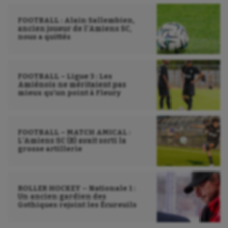
FOOTBALL : Alain Sallembien,
ancien joueur de l’Amiens SC,
nous a quittés
FOOTBALL – Ligue 3 : Les
Amiénois ne méritaient pas
mieux qu’un point à Fleury
FOOTBALL – MATCH AMICAL :
L’Amiens SC (B) avait sorti la
grosse artillerie
ROLLER HOCKEY – Nationale 1 :
Un ancien gardien des
Gothiques rejoint les Écureuils