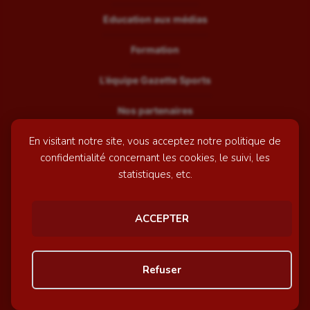
Education aux médias
Formation
L’équipe Gazette Sports
Nos partenaires
En visitant notre site, vous acceptez notre politique de
Recrutement
confidentialité concernant les cookies, le suivi, les
Mentions légales
statistiques, etc.
Contactez-nous
ACCEPTER
© GazetteSports - 2026 | Site internet réalisé par
l'agence
Refuser
Awelty
Personnaliser