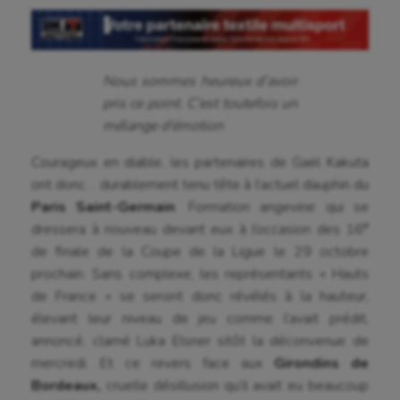
Nous sommes heureux d’avoir
pris ce point. C’est toutefois un
mélange d’émotion
Courageux en diable, les partenaires de Gaël Kakuta
ont donc… durablement tenu tête à l’actuel dauphin du
Paris Saint-Germain
. Formation angevine qui se
e
dressera à nouveau devant eux à l’occasion des 16
de finale de la Coupe de la Ligue le 29 octobre
prochain. Sans complexe, les représentants « Hauts
de France » se seront donc révélés à la hauteur,
élevant leur niveau de jeu comme l’avait prédit,
annoncé, clamé Luka Elsner sitôt la déconvenue de
mercredi. Et ce revers face aux
Girondins de
Bordeaux,
cruelle désillusion qu’il avait eu beaucoup