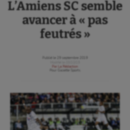
L’Amiens SC semble
avancer à « pas
feutrés »
Publié le
29 septembre 2019
Modifié le
03/10/19
Par
La Rédaction
Pour
Gazette Sports