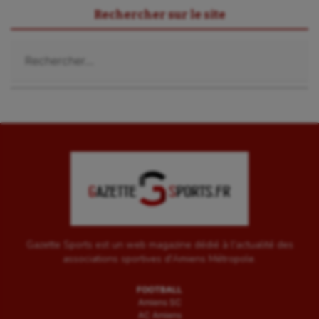
Rechercher sur le site
Rechercher :
Gazette Sports est un web magazine dédié à l'actualité des
associations sportives d'Amiens Métropole.
FOOTBALL
Amiens SC
AC Amiens