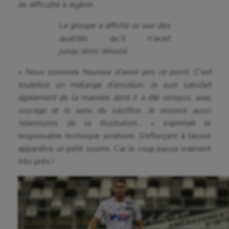
de difficulté à digérer.
Le groupe a affiché ce soir des
qualités qu’il n’avait
jusqu’alors dévoilé
«
Nous sommes heureux d’avoir pris ce point. C’est
toutefois un mélange d’émotion. Je suis satisfait
également de la manière dont il a été conquis, avec
Aéronautique
courage et le sens du sacrifice. Je ressens aussi
néanmoins de la frustration…
» exprimait le
Athlétisme
responsable technique amiénois. S’efforçant à laisser
apparaître un petit sourire. Car le coup passa vraiment
Auto
très près !
Aviron
Balle à la main
Ballon au poing