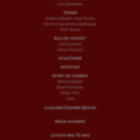
Les Spartiates
TENNIS
Amiens Athletic Club Tennis
Tennis Club Amiens Métropole
RCA Tennis
ROLLER-HOCKEY
Les Ecureuils
Green Falcons
ATHLÉTISME
NATATION
SPORT DE COMBAT
Boxe Anglaise
Boxe Française
Muay Thaï
Judo
Le projet Gazette Sports
Nous soutenir
Le livre des 10 ans