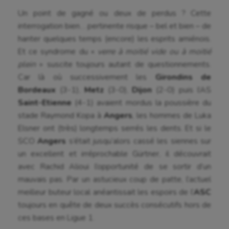
Un point de gagné ou deux de perdus ? Cette
interrogation bien… pertinente risque – bel et bien – de
hanter quelques temps (encore) les esprits amiénois.
Et ce syndrome du «
verre à moitié vide ou à moitié
plein
» suscite toujours autant de questionnements.
Car là où successivement les
Girondins de
Bordeaux
(3-1),
Metz
(3-0),
Dijon
(2-0) puis l’AS
Saint-Etienne
(4-1) avaient mordus la poussière du
stade Raymond Kopa à
Angers
, les hommes de Luka
Elsner ont (très) longtemps serrés les dents. Et si le
SCO
Angers
s’était jusqu’alors cassé les siennes sur
un excellent et irréprochable Gürtner, il découvrait
avec Rachid Alioui l’opportunité de se sortir d’un
mauvais pas. Par un astucieux coup de patte, l’actuel
meilleur buteur local anéantissait les espoirs de l’
ASC
toujours en quête de deux succès consécutifs hors de
ces bases en Ligue 1.