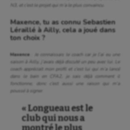
N3, et c’est le projet qui m’a le plus convaincu.
Maxence, tu as connu Sebastien
Léraillé à Ailly, cela a joué dans
ton choix ?
Maxence
:
Je connaissais le coach car je l’ai eu une
saison à Ailly, j’avais déjà discuté un peu avec lui. Le
coach appréciait mon profil et c’est lui qui m’a lancé
dans le bain en CFA2, je sais déjà comment il
fonctionne, donc c’est aussi une raison qui m’a
poussé à signer.
« Longueau est le
club qui nous a
montré le plus