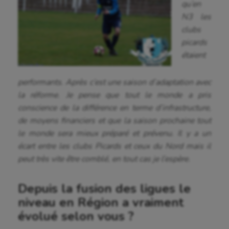
qu’en
N3 les
clubs
picards
étaient
performants. Après c’est une saison d’adaptation avec
la réforme. Je pense que tout le monde a pris
conscience de la différence en terme d’infrastructure,
de moyens financiers et que la saison prochaine tout
le monde sera mieux préparé et prévenu. Il y a un
écart entre les clubs Picards et ceux du Nord mais il
peut très vite être comblé, en tout cas je l’espère.
Depuis la fusion des ligues le
niveau en Région a vraiment
évolué selon vous ?