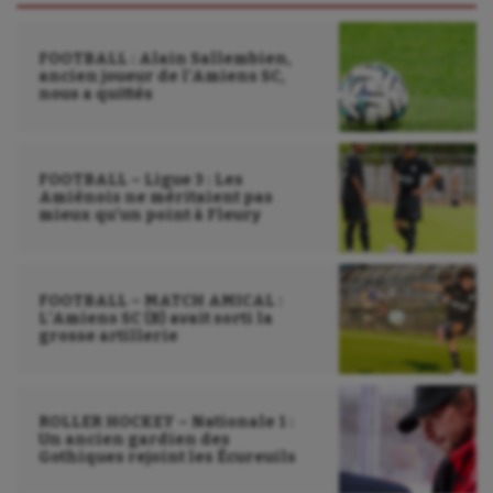
FOOTBALL : Alain Sallembien,
ancien joueur de l’Amiens SC,
nous a quittés
FOOTBALL – Ligue 3 : Les
Amiénois ne méritaient pas
mieux qu’un point à Fleury
FOOTBALL – MATCH AMICAL :
L’Amiens SC (B) avait sorti la
grosse artillerie
ROLLER HOCKEY – Nationale 1 :
Un ancien gardien des
Gothiques rejoint les Écureuils