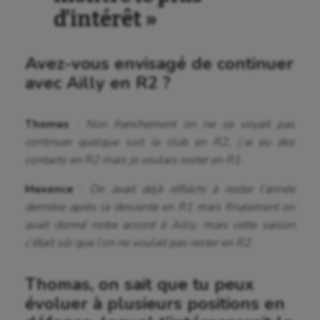
d’intérêt »
Avez-vous envisagé de continuer
avec Ailly en R2 ?
Thomas
:
Non franchement on ne se voyait pas
continuer quelque soit le club en R2, j’ai eu des
contacts en R2 mais je voulais rester en R1.
Maxence
:
On avait déjà réfléchi à rester l’année
dernière après la descente en R1 mais finalement on
avait donné notre accord à Ailly, mais cette saison
c’était sûr que l’on ne voulait pas rester en R2.
Thomas, on sait que tu peux
évoluer à plusieurs positions en