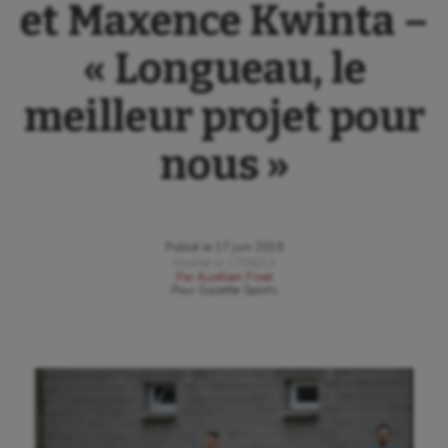
et Maxence Kwinta –
« Longueau, le
meilleur projet pour
nous »
Publié le
17 juin 2019
Modifié le
17/06/19
Par
Aurélien Finet
Pour
Gazette Sports