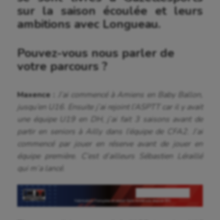
sur la saison écoulée et leurs
ambitions avec Longueau.
Pouvez-vous nous parler de
votre parcours ?
Maxence :
J’ai commencé à Amiens en Baby Ballon,
jusqu’en U16. Ensuite j’ai rejoint l’ASPTT car il y avait
une équipe U19 en DH, j’ai fait 3 saisons avant de
partir en seniors à Ailly dans l’équipe de CFA2. J’ai
commencé par jouer en réserve avant de jouer en
équipe première. C’est d’ailleurs Sébastien Léraillé
qui m’a lancé.