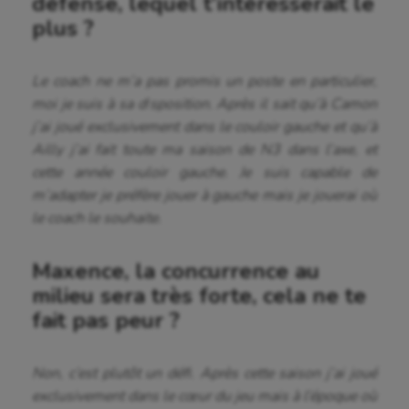
défense, lequel t’intéresserait le
plus ?
Le coach ne m’a pas promis un poste en particulier,
moi je suis à sa disposition. Après il sait qu’à Camon
j’ai joué exclusivement dans le couloir gauche et qu’à
Ailly j’ai fait toute ma saison de N3 dans l’axe, et
cette année couloir gauche. Je suis capable de
m’adapter je préfère jouer à gauche mais je jouerai où
le coach le souhaite.
Maxence, la concurrence au
milieu sera très forte, cela ne te
fait pas peur ?
Non, c’est plutôt un défi. Après cette saison j’ai joué
exclusivement dans le cœur du jeu mais à l’époque où