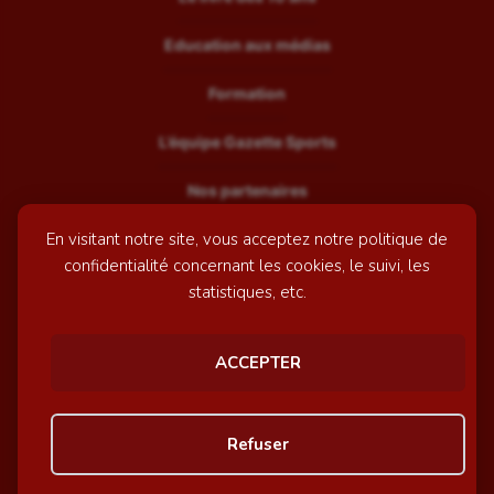
Education aux médias
Formation
L’équipe Gazette Sports
Nos partenaires
En visitant notre site, vous acceptez notre politique de
Recrutement
confidentialité concernant les cookies, le suivi, les
Mentions légales
statistiques, etc.
Contactez-nous
ACCEPTER
© GazetteSports - 2026 | Site internet réalisé par
l'agence
Refuser
Awelty
Personnaliser