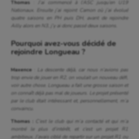
Thomas
:
J’ai commencé à l’ASC jusqu’en U19
Nationaux. Ensuite j’ai rejoint Camon où j’ai évolué
quatre saisons en PH puis DH, avant de rejoindre
Ailly alors en N3, j’y ai donc passé deux saisons.
Pourquoi avez-vous décidé de
rejoindre Longueau ?
Maxence
:
La descente déjà, car nous n’avions pas
trop envie de jouer en R2, on voulait un nouveau défi,
voir autre chose. Longueau a fait une grosse saison et
on connaît déjà pas mal de joueurs. Le projet présenté
par le club était intéressant et, personnellement, m’a
convaincu.
Thomas :
C’est le club qui m’a contacté et qui m’a
montré le plus d’intérêt, et c’est un projet R1
ambitieux. J’avais ciblé de repartir sur un projet R1 ou