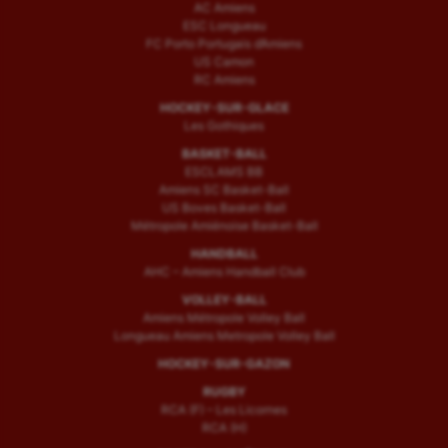
AC Amiens
ESC Longueau
FC Porto Portugais d’Amiens
US Camon
RC Amiens
HOCKEY-SUR-GLACE
Les Gothiques
BASKET-BALL
ESCLAMS BB
Amiens SC Basket-Ball
US Boves Basket-Ball
Métropole Amiénoise Basket-Ball
HANDBALL
AHC – Amiens Handball Club
VOLLEY-BALL
Amiens Métropole Volley Ball
Longueau Amiens Metropole Volley Ball
HOCKEY-SUR-GAZON
RUGBY
RCA (F) – Les Licornes
RCA (H)