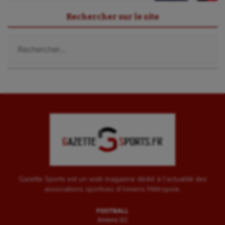
Rechercher sur le site
Rechercher :
Gazette Sports est un web magazine dédié à l'actualité des
associations sportives d'Amiens Métropole.
FOOTBALL
Amiens SC