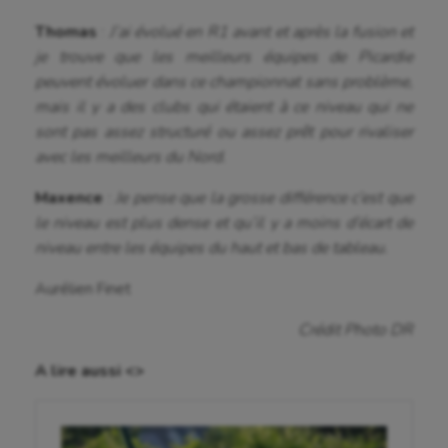
Thomas
:
J’ai évolué en R1 avant et après la fusion et
je trouve que les meilleurs équipes de Picardie
peuvent évoluer dans ce championnat sans problème,
mais il y a des clubs qui étaient à ce niveau qui ne
sont pas assez structuré ou assez prêt pour rivaliser
avec les meilleurs du Nord.
Maxence
:
Je pense que la grosse différence c’est que
le niveau est plus dense et qu’il y a moins d’écart de
niveau entre les équipes du haut et bas de tableau.
Aurélien Finet
Crédit Photo DR
A lire aussi <>