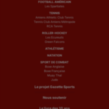
FOOTBALL AMÉRICAIN
Les Spartiates
TENNIS
Amiens Athletic Club Tennis
Tennis Club Amiens Métropole
RCA Tennis
ROLLER-HOCKEY
Les Ecureuils
Green Falcons
ATHLÉTISME
NATATION
SPORT DE COMBAT
Boxe Anglaise
Boxe Française
Muay Thaï
Judo
Le projet Gazette Sports
Nous soutenir
Le livre des 10 ans