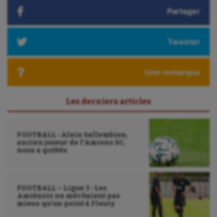
Partager
Tweeter
Une remarque
Les derniers articles
FOOTBALL : Alain Sallembien,
ancien joueur de l’Amiens SC,
nous a quittés
FOOTBALL – Ligue 3 : Les
Amiénois ne méritaient pas
mieux qu’un point à Fleury