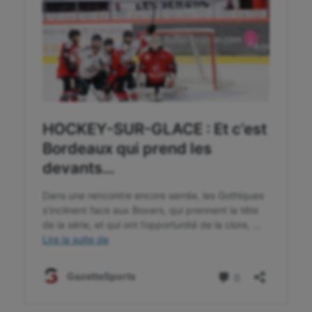
Randonnée / Marche
Roller-derby
Sarbacane
Sauvetage sportif
Sport adapté
Sport handicap
Sport santé
Sport-entreprise
Sport-santé
Tir
Tir à l'arc