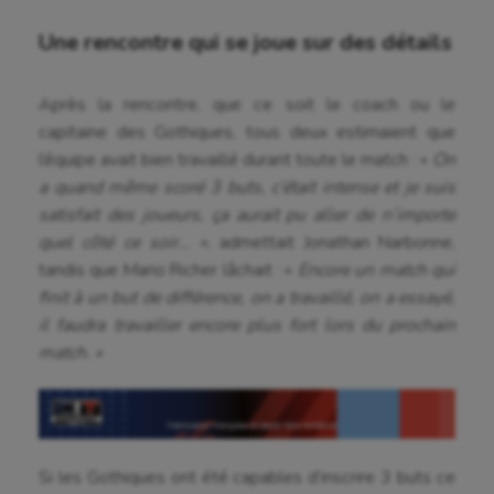
Une rencontre qui se joue sur des détails
Après la rencontre, que ce soit le coach ou le
capitaine des Gothiques, tous deux estimaient que
l’équipe avait bien travaillé durant toute le match : «
On
a quand même scoré 3 buts, c’était intense et je suis
satisfait des joueurs, ça aurait pu aller de n’importe
quel côté ce soir… »
, admettait Jonathan Narbonne,
tandis que Mario Richer lâchait : «
Encore un match qui
finit à un but de différence, on a travaillé, on a essayé,
il faudra travailler encore plus fort lors du prochain
match. »
Si les Gothiques ont été capables d’inscrire 3 buts ce