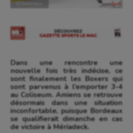
Ⓒ Gazette Sports
Dans une rencontre une
nouvelle fois très indécise, ce
sont finalement les Boxers qui
sont parvenus à l’emporter 3-4
au Coliseum. Amiens se retrouve
désormais dans une situation
inconfortable, puisque Bordeaux
se qualifierait dimanche en cas
de victoire à Mériadeck.