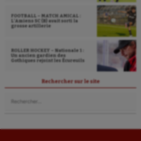
FOOTBALL – MATCH AMICAL :
L’Amiens SC (B) avait sorti la
grosse artillerie
ROLLER HOCKEY – Nationale 1 :
Un ancien gardien des
Gothiques rejoint les Écureuils
Rechercher sur le site
Rechercher :