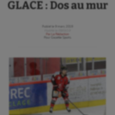
GLACE : Dos au mur
Publié le
9 mars 2019
Modifié le
09/03/19
Par
La Rédaction
Pour
Gazette Sports