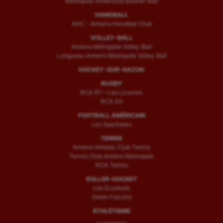
Métropole Amiénoise Basket-Ball
HANDBALL
AHC – Amiens Handball Club
VOLLEY-BALL
Amiens Métropole Volley Ball
Longueau Amiens Metropole Volley Ball
HOCKEY-SUR-GAZON
RUGBY
RCA (F) – Les Licornes
RCA (H)
FOOTBALL AMÉRICAIN
Les Spartiates
TENNIS
Amiens Athletic Club Tennis
Tennis Club Amiens Métropole
RCA Tennis
ROLLER-HOCKEY
Les Ecureuils
Green Falcons
ATHLÉTISME