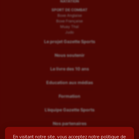
NATATION
SPORT DE COMBAT
Boxe Anglaise
Boxe Française
Muay Thaï
Judo
Le projet Gazette Sports
Nous soutenir
Le livre des 10 ans
Education aux médias
Formation
L’équipe Gazette Sports
Nos partenaires
En visitant notre site, vous acceptez notre politique de
Recrutement