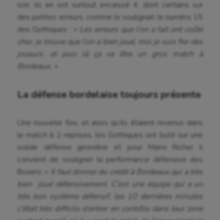
soir, ils en ont surtout encaissé 4, dont certains sur
des petites erreurs, comme le soulignait le numéro 15
des Gothiques : «
Les erreurs que l’on a fait ont coûté
cher, je trouve que l’on a bien joué, moi je suis fier des
joueurs, et puis là ça va être un gros match à
Bordeaux. »
La défense bordelaise toujours présente
Une nouvelle fois, et alors qu’ils étaient revenus dans
le match à 2 reprises, les Gothiques ont buté sur une
solide défense girondine et pour Mario Richer il
convient de souligner la performance défensive des
Boxers: «
Il faut donner du crédit à Bordeaux qui a très
bien joué défensivement. C’est une équipe qui a un
très bon système défensif, les 10 dernières minutes
c’était très difficile d’entrer en contrôle dans leur zone