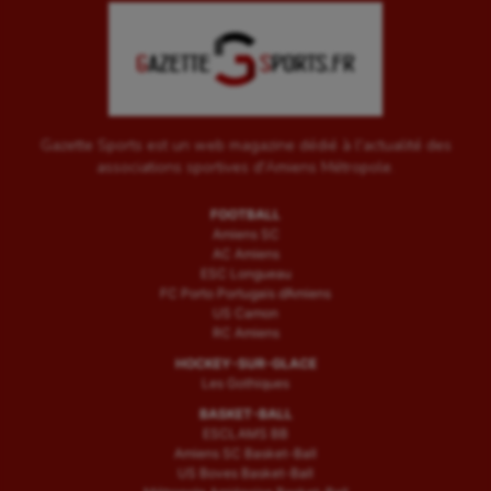
Gazette Sports est un web magazine dédié à l'actualité des
associations sportives d'Amiens Métropole.
FOOTBALL
Amiens SC
AC Amiens
ESC Longueau
FC Porto Portugais d’Amiens
US Camon
RC Amiens
HOCKEY-SUR-GLACE
Les Gothiques
BASKET-BALL
ESCLAMS BB
Amiens SC Basket-Ball
US Boves Basket-Ball