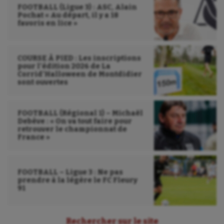
FOOTBALL (Ligue 3) : ASC, Alain
Pochat « Au départ, il y a 18
favoris en lice »
COURSE À PIED : Les inscriptions
pour l’édition 2026 de La
Corrid’Halloween de Montdidier
sont ouvertes
FOOTBALL (Régional 1) – Michaël
Debève : « On va tout faire pour
retrouver le championnat de
France »
FOOTBALL – Ligue 3 : Ne pas
prendre à la légère le FC Fleury
91
Rechercher sur le site