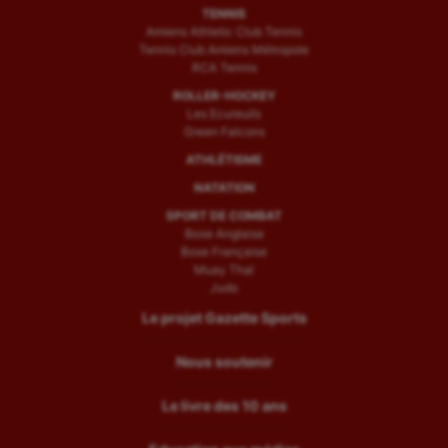
TENNIS
Amiens Athletic Club Tennis
Tennis Club Amiens Métropole
RCA Tennis
ROLLER-HOCKEY
Les Ecureuils
Green Falcons
ATHLÉTISME
NATATION
SPORT DE COMBAT
Boxe Anglaise
Boxe Française
Muay Thaï
Judo
Le projet Gazette Sports
Nous soutenir
Le livre des 10 ans