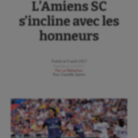
L’Amiens SC
s’incline avec les
honneurs
Publié le
5 août 2017
Modifié le
21/12/17
Par
La Rédaction
Pour
Gazette Sports