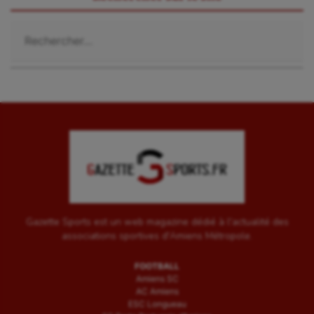
Rechercher :
Gazette Sports est un web magazine dédié à l'actualité des
associations sportives d'Amiens Métropole.
FOOTBALL
Amiens SC
AC Amiens
ESC Longueau