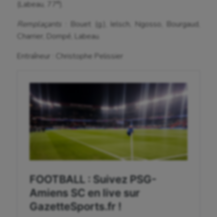
e
(Labeau, 77
).
Sauvetage sportif
Remplaçants
: Bouet (g.), Ielsch, Ngosso, Bourgaud,
Sport adapté
Charrier, Dompé, Labeau.
Sport handicap
Entraîneur : Christophe Pelissier
Sport santé
Sport-entreprise
Sport-santé
Tir
Tir à l'arc
Triathlon
Ultimate frisbee
UNSS