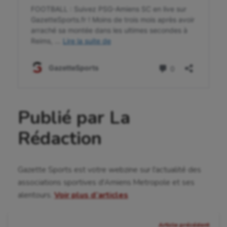
Voile
Wakeboard
Water-polo
Publié par La
Rédaction
Gazette Sports est votre webzine sur l'actualité des
associations sportives d'Amiens Metropole et ses
alentours.
Voir plus d’articles
Navigation
Article précédent