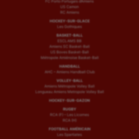
FC Porto Portugais d’Amiens
US Camon
RC Amiens
HOCKEY-SUR-GLACE
Les Gothiques
BASKET-BALL
ESCLAMS BB
Amiens SC Basket-Ball
US Boves Basket-Ball
Métropole Amiénoise Basket-Ball
HANDBALL
AHC – Amiens Handball Club
VOLLEY-BALL
Amiens Métropole Volley Ball
Longueau Amiens Metropole Volley Ball
HOCKEY-SUR-GAZON
RUGBY
RCA (F) – Les Licornes
RCA (H)
FOOTBALL AMÉRICAIN
Les Spartiates