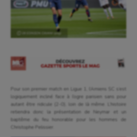
Ⓒ 09 EDINSON CAVANI (psg)
Pour son premier match en Ligue 1, l’Amiens SC s’est
logiquement incliné face à l’ogre parisien sans pour
autant être ridicule (2-0), loin de là même. L’histoire
retiendra donc la présentation de Neymar et un
baptême du feu honorable pour les hommes de
Christophe Pelissier.