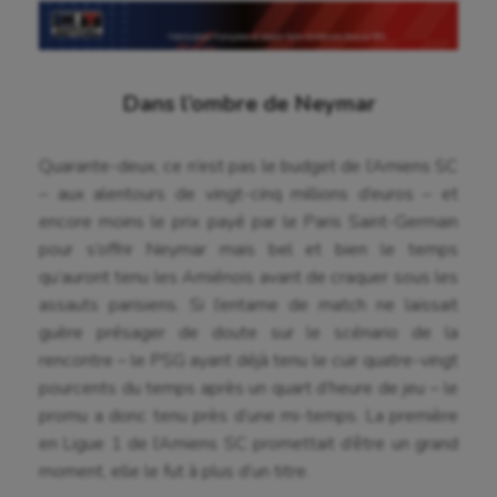
Dans l’ombre de Neymar
Quarante-deux, ce n’est pas le budget de l’Amiens SC
– aux alentours de vingt-cinq millions d’euros – et
encore moins le prix payé par le Paris Saint-Germain
pour s’offrir Neymar mais bel et bien le temps
qu’auront tenu les Amiénois avant de craquer sous les
assauts parisiens. Si l’entame de match ne laissait
guère présager de doute sur le scénario de la
rencontre – le PSG ayant déjà tenu le cuir quatre-vingt
pourcents du temps après un quart d’heure de jeu – le
promu a donc tenu près d’une mi-temps. La première
en Ligue 1 de l’Amiens SC promettait d’être un grand
moment, elle le fut à plus d’un titre.