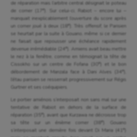
de réparation mais l’arbitre central désignait le poteau
e
de corner (17
). Sur celui-ci, Rabiot – encore lui –
manquait inexplicablement l’ouverture du score après
e
un corner joué à deux (18
). Très offensif, le Parisien
se heurtait par la suite à Gouano, même si ce dernier
ne faisait que repousser une échéance rapidement
e
devenue irrémédiable (24
). Amiens avait beau mettre
le nez à la fenêtre, comme en témoignait la tête de
e
Cissokho sur un centre de Fofana (30
) et le bon
e
débordement de Manzala face à Dani Alves (34
),
l’étau parisien se resserrait progressivement sur Régis
Gurtner et ses coéquipiers.
Le portier amiénois s’interposait non sans mal sur une
tentative de Rabiot en dehors de la surface de
e
réparation (35
), avant que Kurzawa ne décroisse trop
e
sa tête sur un énième corner (38
). Gouano
e
Aéronautique
s’interposait une dernière fois devant Di Maria (41
)