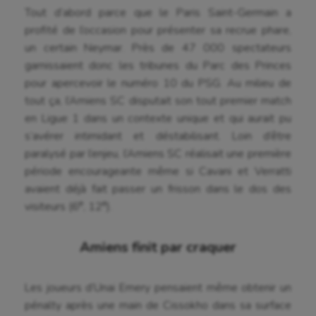
Tout d’abord parce que le Paris Saint-Germain a
profité de l’occasion pour présenter sa recrue phare,
un certain Neymar. Près de 47 000 spectateurs
garnissaient donc les tribunes du Parc des Princes
pour apercevoir le numéro 10 du PSG. Au milieu de
tout ça, l’Amiens SC disputait son tout premier match
en Ligue 1 dans un contexte unique et qui aurait pu
s’avérer intimidant et déstabilisant. Loin d’être
paralysé par l’enjeu, l’Amiens SC réalisait une première
période encourageante même si Cavani et Verratti
avaient déjà fait passer un frisson dans le dos des
e
e
visiteurs (6
, 12
).
Amiens finit par craquer
Les joueurs d’Unai Emery pensaient même obtenir un
pénalty après une main de Cissokho dans sa surface