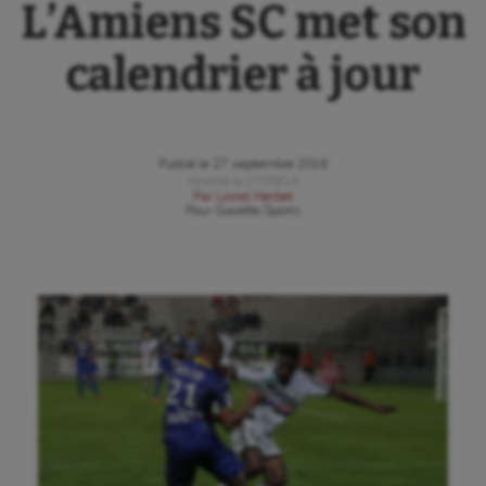
L’Amiens SC met son
calendrier à jour
Publié le
27 septembre 2016
Modifié le
27/09/16
Par
Lionel Herbet
Pour
Gazette Sports