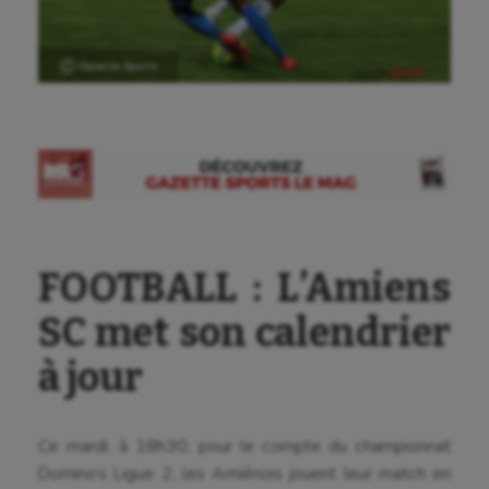
Ⓒ Gazette Sports
FOOTBALL : L’Amiens
SC met son calendrier
à jour
Ce mardi, à 18h30, pour le compte du championnat
Domino’s Ligue 2, les Amiénois jouent leur match en