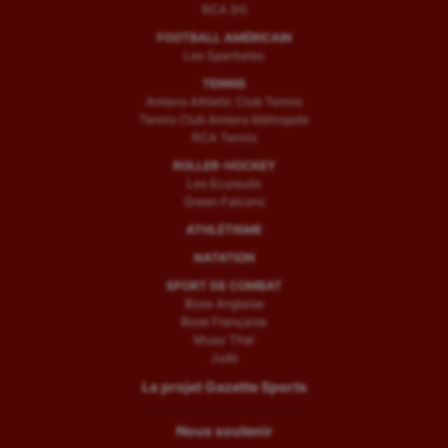
RCA (H)
FOOTBALL AMÉRICAIN
Les Spartiates
TENNIS
Amiens Athletic Club Tennis
Tennis Club Amiens Métropole
RCA Tennis
ROLLER-HOCKEY
Les Ecureuils
Green Falcons
ATHLÉTISME
NATATION
SPORT DE COMBAT
Boxe Anglaise
Boxe Française
Muay Thaï
Judo
Le projet Gazette Sports
Nous soutenir