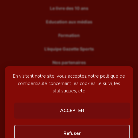
Le livre des 10 ans
Education aux médias
Formation
L’équipe Gazette Sports
Nos partenaires
En visitant notre site, vous acceptez notre politique de
Recrutement
confidentialité concernant les cookies, le suivi, les
Mentions légales
statistiques, etc.
Contactez-nous
ACCEPTER
© GazetteSports - 2026 | Site internet réalisé par
l'agence
Refuser
Awelty