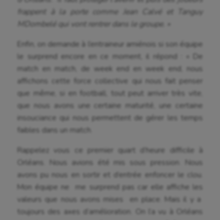
frappent à la porte comme Jean Calvé et Tanguy
Golf
MDombelé qui vont rentrer dans le groupe. »
Gymnastique
Enfin, on demande à l’entraineur amiénois si son équipe
le surprend encore en ce moment, il répond : « De
Gymnastique rythmique
match en match, de week end en week end, nous
Haltérophilie
affichons cette force collective qui nous fait penser
que même, si en football, tout peut arriver très vite,
Handisport
que nous avons une certaine maturité, une certaine
Hippisme
insouciance qui nous permettent de gérer les temps
faibles dans un match.
Jeux Olympiques et Paralympiques
Rappelez vous ce premier quart d’heure difficile à
Kayak-polo
Orléans. Nous avions été mis sous pression. Nous
Korfbal
avons pu nous en sortir et d’entrée enfoncer le clou.
Mon équipe ne me surprend pas car elle affiche les
Longue paume
valeurs que nous avons mises en place. Mais il y a
toujours des axes d’amélioration. On l’a vu à Orléans
Moto