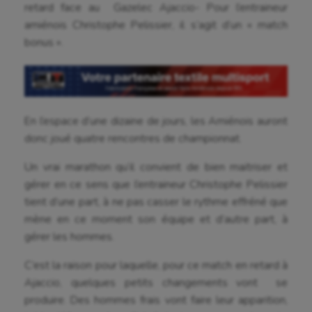
retard face au Gazelec Ajaccio- Pour l’entraineur
amiénois Christophe Pelissier, il s’agit d’un « match
bonus ».
En l’espace d’une dizaine de jours, les Amiénois auront
donc joué quatre rencontres de championnat.
Un vrai marathon qu’il convient de bien maitriser et
gérer en ce sens que l’entraineur Christophe Pelissier
tient d’une part, à ne pas casser le rythme effréné que
mène en ce moment son équipe et d’autre part, à
gérer les hommes.
C’est la raison pour laquelle, pour ce match en retard à
Ajaccio, quelques petits changements vont se
produire. Des hommes frais vont faire leur apparition,