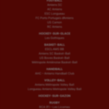
FOOTBALL
Amiens SC
AC Amiens
ESC Longueau
FC Porto Portugais d’Amiens
US Camon
RC Amiens
HOCKEY-SUR-GLACE
Les Gothiques
BASKET-BALL
ESCLAMS BB
Amiens SC Basket-Ball
US Boves Basket-Ball
Métropole Amiénoise Basket-Ball
HANDBALL
AHC – Amiens Handball Club
VOLLEY-BALL
Amiens Métropole Volley Ball
Longueau Amiens Metropole Volley Ball
HOCKEY-SUR-GAZON
RUGBY
RCA (F) – Les Licornes