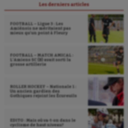
UNSS
Les derniers articles
Voile
FOOTBALL – Ligue 3 : Les
Wakeboard
Amiénois ne méritaient pas
mieux qu’un point à Fleury
Water-polo
FOOTBALL – MATCH AMICAL :
L’Amiens SC (B) avait sorti la
grosse artillerie
ROLLER HOCKEY – Nationale 1 :
Un ancien gardien des
Gothiques rejoint les Écureuils
EDITO : Mais où va-t-on dans le
cyclisme de haut niveau?