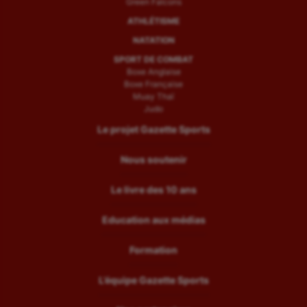
Green Falcons
ATHLÉTISME
NATATION
SPORT DE COMBAT
Boxe Anglaise
Boxe Française
Muay Thaï
Judo
Le projet Gazette Sports
Nous soutenir
Le livre des 10 ans
Education aux médias
Formation
L’équipe Gazette Sports