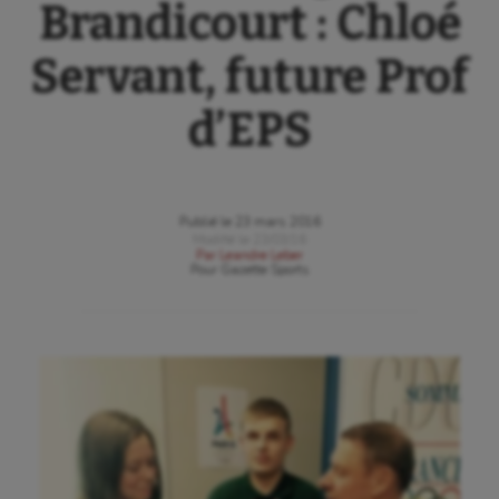
Brandicourt : Chloé
Servant, future Prof
d’EPS
Publié le
23 mars 2016
Modifié le
23/03/16
Par
Leandre Leber
Pour
Gazette Sports