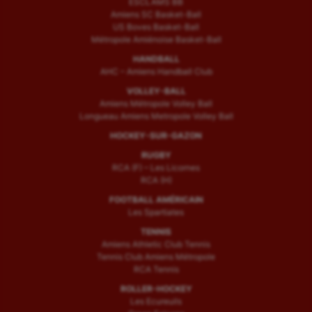
ESCLAMS BB
Amiens SC Basket-Ball
US Boves Basket-Ball
Métropole Amiénoise Basket-Ball
HANDBALL
AHC – Amiens Handball Club
VOLLEY-BALL
Amiens Métropole Volley Ball
Longueau Amiens Metropole Volley Ball
HOCKEY-SUR-GAZON
RUGBY
RCA (F) – Les Licornes
RCA (H)
FOOTBALL AMÉRICAIN
Les Spartiates
TENNIS
Amiens Athletic Club Tennis
Tennis Club Amiens Métropole
RCA Tennis
ROLLER-HOCKEY
Les Ecureuils