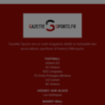
Gazette Sports est un web magazine dédié à l'actualité des
associations sportives d'Amiens Métropole.
FOOTBALL
Amiens SC
AC Amiens
ESC Longueau
FC Porto Portugais d’Amiens
US Camon
RC Amiens
HOCKEY-SUR-GLACE
Les Gothiques
BASKET-BALL