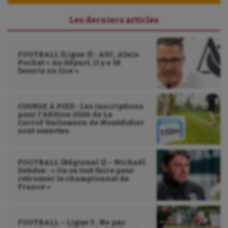
Les derniers articles
FOOTBALL (Ligue 3) : ASC, Alain
Pochat « Au départ, il y a 18
favoris en lice »
COURSE À PIED : Les inscriptions
pour l’édition 2026 de La
Corrid’Halloween de Montdidier
sont ouvertes
FOOTBALL (Régional 1) – Michaël
Debève : « On va tout faire pour
retrouver le championnat de
France »
FOOTBALL – Ligue 3 : Ne pas