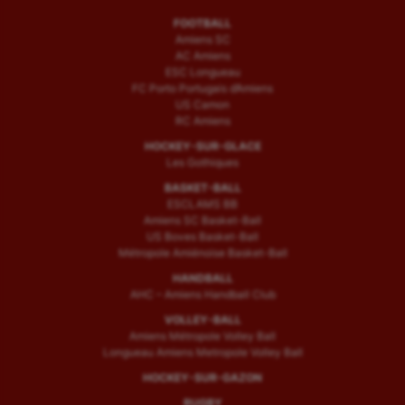
FOOTBALL
Amiens SC
AC Amiens
ESC Longueau
FC Porto Portugais d’Amiens
US Camon
RC Amiens
HOCKEY-SUR-GLACE
Les Gothiques
BASKET-BALL
ESCLAMS BB
Amiens SC Basket-Ball
US Boves Basket-Ball
Métropole Amiénoise Basket-Ball
HANDBALL
AHC – Amiens Handball Club
VOLLEY-BALL
Amiens Métropole Volley Ball
Longueau Amiens Metropole Volley Ball
HOCKEY-SUR-GAZON
RUGBY