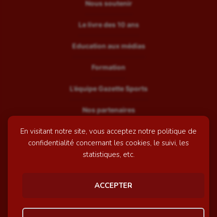
Nous soutenir
Le livre des 10 ans
Education aux médias
Formation
L’équipe Gazette Sports
Nos partenaires
En visitant notre site, vous acceptez notre politique de
Recrutement
confidentialité concernant les cookies, le suivi, les
Mentions légales
statistiques, etc.
Contactez-nous
ACCEPTER
© GazetteSports - 2026 | Site internet réalisé par
l'agence