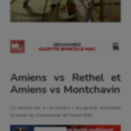
Ⓒ Gazette Sports
Amiens vs Rethel et
Amiens vs Montchavin
Ce samedi soir, à « la Veillère », les picards recevaient
le leader du championnat de France Elite.