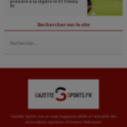
prendre à la légère le FC Fleury
91
Rechercher sur le site
Rechercher :
Gazette Sports est un web magazine dédié à l'actualité des
associations sportives d'Amiens Métropole.