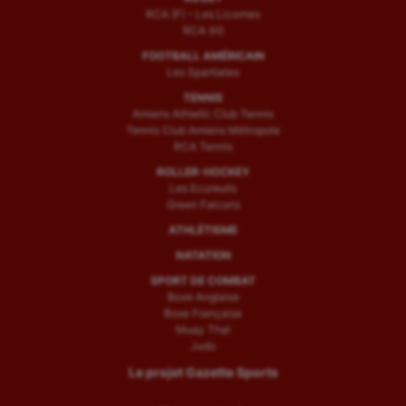
RCA (F) – Les Licornes
RCA (H)
FOOTBALL AMÉRICAIN
Les Spartiates
TENNIS
Amiens Athletic Club Tennis
Tennis Club Amiens Métropole
RCA Tennis
ROLLER-HOCKEY
Les Ecureuils
Green Falcons
ATHLÉTISME
NATATION
SPORT DE COMBAT
Boxe Anglaise
Boxe Française
Muay Thaï
Judo
Le projet Gazette Sports