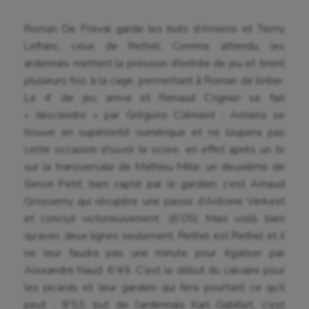
Roman De Preval garde les buts d’Amiens et Terrry
Lefranc, ceux de Rethel. Comme attendu, les
ardennais mettent la pression d’entrée de jeu et tirent
plusieurs fois à la cage, permettant à Roman de briller.
La 4’ de jeu arrive et Renaud Crignier se fait
« descendre » par Grégoire Clément ; Amiens se
trouve en supériorité numérique et ne loupera pas
cette occasion d’ouvrir le score, en effet après un tir
sur la transversale de Mathieu Mille, un deuxième de
Simon Petit, bien capté par le gardien, c’est Arnaud
Grossemy qui récupère une passe d’Antoine Verkest
et conclut victorieusement, (6’05). Mais voilà, bien
qu’avec deux lignes seulement, Rethel est Rethel et il
ne leur faudra pas une minute pour égaliser par
Alexandre Naud, 6’49. C’est le début du calvaire pour
les picards et leur gardien qui fera pourtant ce qu’il
peut ; 8’53, but de l’ardennais Karl Gabillet, c’est