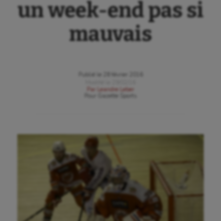
un week-end pas si
mauvais
Publié le
28 février 2016
Modifié le
29/02/16
Par
Leandre Leber
Pour
Gazette Sports