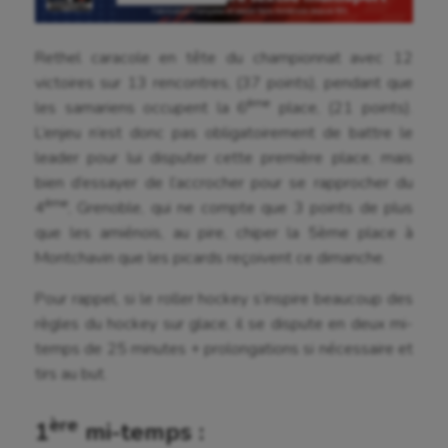
Rethel caracole en tête du championnat avec 12
victoires sur 13 rencontres, (37 points), pendant que
ème
les samariens occupent la 6
place, (21 points).
L’enjeu n’est donc pas obligatoirement de battre le
leader pour lui disputer cette première place, mais
bien d’essayer de l’accrocher pour se rapprocher du
ème
4
, Grenoble, qui ne compte que 3 points de plus
que les amiénois, au pire, chiper la 5ème place à
Montchavin que les picards reçoivent ce dimanche.
Pour rappel, si le roller hockey s’inspire beaucoup des
règles du hockey sur glace, il se dispute en deux mi-
temps de 25 minutes + prolongations si nécessaire et
tirs au but.
ère
1
mi-temps :