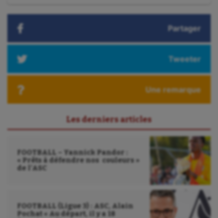
:
Partager
Tweeter
Une remarque
Les derniers articles
FOOTBALL – Yannick Pandor :
« Prêts à défendre nos couleurs »
de l’ASC
FOOTBALL (Ligue 3) : ASC, Alain
Pochat « Au départ, il y a 18