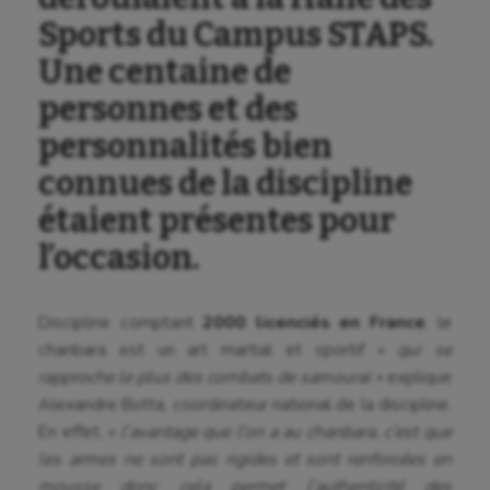
Sports du Campus STAPS.
Une centaine de
personnes et des
personnalités bien
connues de la discipline
étaient présentes pour
l’occasion.
Discipline comptant
2000 licenciés en France
, le
chanbara est un art martial et sportif
« qui se
rapproche le plus des combats de samouraï »
explique
Alexandre Botta, coordinateur national de la discipline.
En effet,
« l’avantage que l’on a au chanbara, c’est que
les armes ne sont pas rigides et sont renforcées en
mousse donc cela permet l’authenticité des