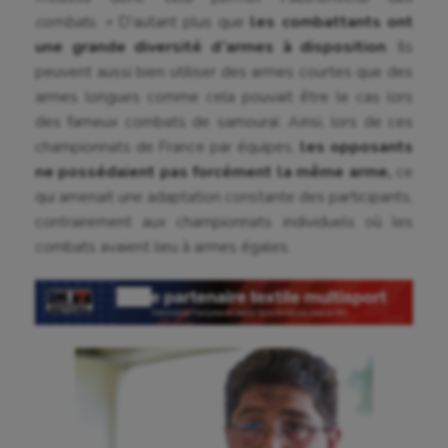
combats. »
D’autant plus que
les combattants ont
une grande diversité d’armes à disposition
. Ils
peuvent aussi bien utiliser des armes courtes que des
armes longues comme cela pouvait être le cas lors
des fameux combats de samouraï. Ainsi, lors de ces
championnats de France par équipes,
les opposants
ne possédaient pas forcément la même arme,
ce
qui amenait une adaptation constante des participants,
contrairement aux championnats individuels où les
combats avaient lieu à armes égales.