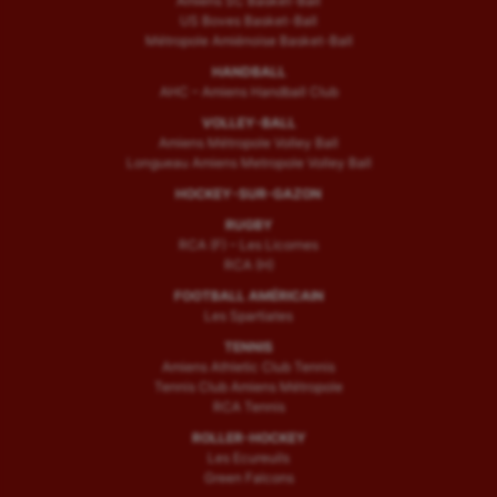
Amiens SC Basket-Ball
US Boves Basket-Ball
Métropole Amiénoise Basket-Ball
HANDBALL
AHC – Amiens Handball Club
VOLLEY-BALL
Amiens Métropole Volley Ball
Longueau Amiens Metropole Volley Ball
HOCKEY-SUR-GAZON
RUGBY
RCA (F) – Les Licornes
RCA (H)
FOOTBALL AMÉRICAIN
Les Spartiates
TENNIS
Amiens Athletic Club Tennis
Tennis Club Amiens Métropole
RCA Tennis
ROLLER-HOCKEY
Les Ecureuils
Green Falcons