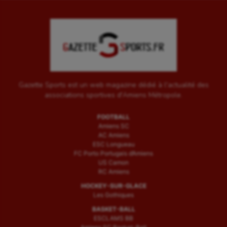
Gazette Sports est un web magazine dédié à l'actualité des
associations sportives d'Amiens Métropole.
FOOTBALL
Amiens SC
AC Amiens
ESC Longueau
FC Porto Portugais d’Amiens
US Camon
RC Amiens
HOCKEY-SUR-GLACE
Les Gothiques
BASKET-BALL
ESCLAMS BB