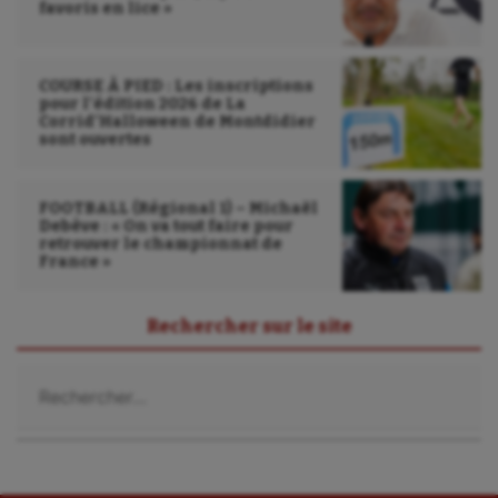
favoris en lice »
COURSE À PIED : Les inscriptions
pour l’édition 2026 de La
Corrid’Halloween de Montdidier
sont ouvertes
FOOTBALL (Régional 1) – Michaël
Debève : « On va tout faire pour
retrouver le championnat de
France »
Rechercher sur le site
Rechercher :