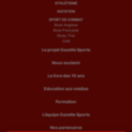
ATHLÉTISME
NATATION
SPORT DE COMBAT
Boxe Anglaise
Boxe Française
Muay Thaï
Judo
Le projet Gazette Sports
Nous soutenir
Le livre des 10 ans
Education aux médias
Formation
L’équipe Gazette Sports
Nos partenaires