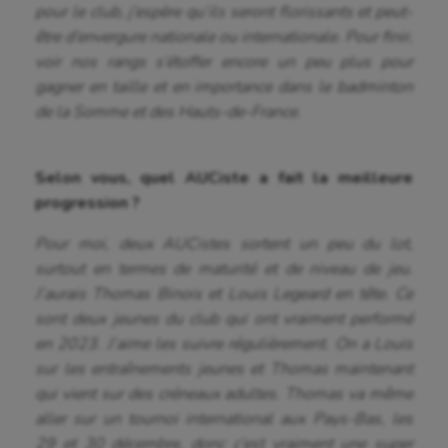
pour le club, j’espère qu’ils seront florissants et peut-
être d’envergure nationale ou internationale. Pour finir,
voir nos rangs s’étoffer encore un peu plus pour
gagner en taille et en importance dans le badminton
de la Somme et des Hauts-de-France.
Aéronautique
Selon vous, quel AUCiste a fait la meilleure
Athlétisme
progression ?
Auto
Pour moi, deux AUCistes sortent un peu du lot,
Aviron
surtout en termes de maturité et de niveau de jeu.
J’aurais Thomas Binois et Louis Legeard en tête. Ce
Balle à la main
sont deux jeunes du club qui ont vraiment performé
Ballon au poing
en 2023. J’aime les suivre régulièrement. On a Louis
sur les entraînements jeunes et Thomas maintenant
Baseball
qui vient sur des créneaux adultes. Thomas va même
Billard
aller sur un tournoi international aux Pays-Bas, les
29 et 30 décembre, donc c’est vraiment une super