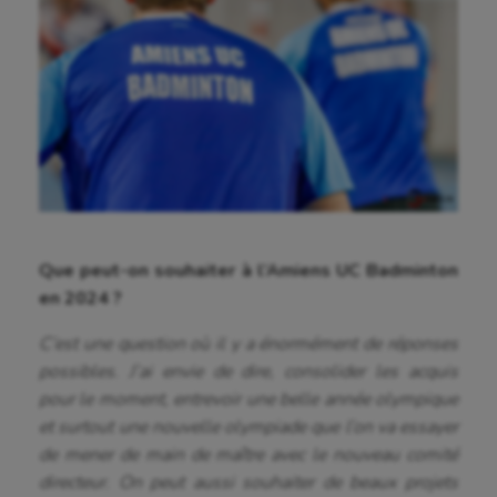
Que peut-on souhaiter à l’Amiens UC Badminton
en 2024 ?
C’est une question où il y a énormément de réponses
possibles. J’ai envie de dire, consolider les acquis
pour le moment, entrevoir une belle année olympique
et surtout une nouvelle olympiade que l’on va essayer
de mener de main de maître avec le nouveau comité
directeur. On peut aussi souhaiter de beaux projets