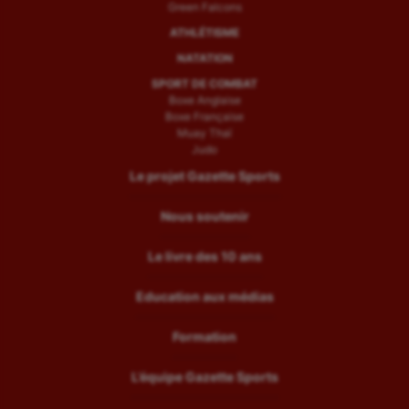
Green Falcons
ATHLÉTISME
NATATION
SPORT DE COMBAT
Boxe Anglaise
Boxe Française
Muay Thaï
Judo
Le projet Gazette Sports
Nous soutenir
Le livre des 10 ans
Education aux médias
Formation
L’équipe Gazette Sports