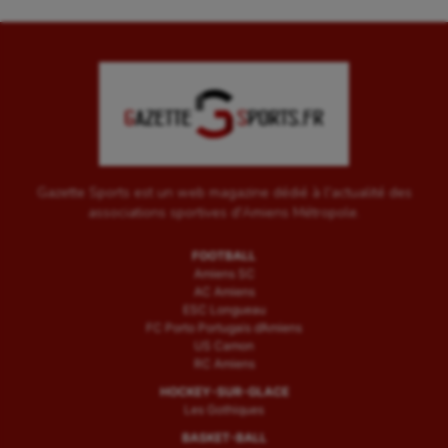
Gazette Sports est un web magazine dédié à l'actualité des
associations sportives d'Amiens Métropole.
FOOTBALL
Amiens SC
AC Amiens
ESC Longueau
FC Porto Portugais d’Amiens
US Camon
RC Amiens
HOCKEY-SUR-GLACE
Les Gothiques
BASKET-BALL