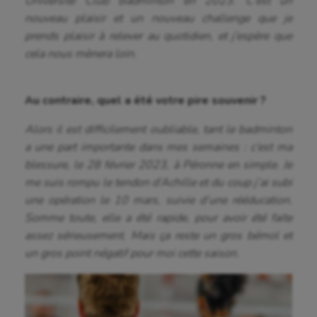
Université Club Badminton en 2023. C’est un
nouveau plaisir et un nouveau challenge que je
prends plaisir à relever au quotidien, et j’espère que
cela nous mènera loin.
Au contraire, quel a été votre pire souvenir ?
Alors il est difficilement oubliable, tant le badminton
a une part importante dans mes semaines : c’est ma
blessure, le 28 février 2023, à Péronne en simple. Je
me suis rompu le tendon d’Achille et du coup j’ai subi
une opération le 10 mars, suivie d’une rééducation.
Somme toute, elle a été rapide, pour avoir été faite
assez sérieusement. Mais ça reste un gros bémol et
un gros point négatif pour moi cette saison.