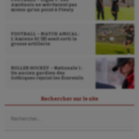
Amiénois ne méritaient pas
mieux qu’un point à Fleury
FOOTBALL – MATCH AMICAL :
L’Amiens SC (B) avait sorti la
grosse artillerie
ROLLER HOCKEY – Nationale 1 :
Un ancien gardien des
Gothiques rejoint les Écureuils
Rechercher sur le site
Rechercher :