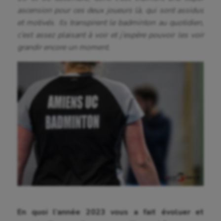
Boules lyonnaises
ascension pour ces deux joueurs là, qui sont assidus
et motivés. Ils transpirent le badminton au quotidien,
Canoë-kayak
c’est assez plaisant à voir et j’espère pouvoir les voir
Cerf Volant
grandir encore un moment.
Cheerleading
Course à pied
Crossfit
Cyclisme
Danse
Equitation
Escalade
Escrime
En quoi l’année 2023 vous a fait évoluer et