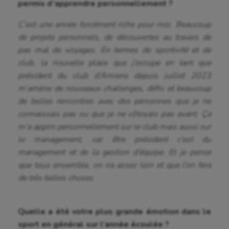
Fitness
permis d’apprendre personnellement ?
Flag football
C’est une année forcément riche pour moi. Beaucoup
de projets personnels, de découvertes au travers de
Football américain
pas mal de voyages. En termes de sportivité et de
Futsal
club, la nouvelle place que j’occupe en tant que
président du club d’Amiens depuis juillet 2023
Golf
m’amène de nouveaux challenges, défis et beaucoup
de belles rencontres avec des personnes que je ne
Gymnastique
connaissais pas ou que je ne côtoyais pas avant.
Ç
a
Gymnastique rythmique
m’a appris personnellement sur le club mais aussi sur
le management, car être président c’est du
Haltérophilie
management et de la gestion d’équipe. Et je pense
Handisport
que tous ensemble, on ira assez loin et que l’on fera
de très belles choses.
Hippisme
Jeux Olympiques et Paralympiques
Quelle a été votre plus grande émotion dans le
sport en général sur l’année écoulée ?
Kayak-polo