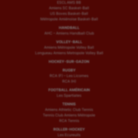
ESCLAMS BB
Amiens SC Basket-Ball
US Boves Basket-Ball
Métropole Amiénoise Basket-Ball
HANDBALL
AHC – Amiens Handball Club
VOLLEY-BALL
Amiens Métropole Volley Ball
Longueau Amiens Metropole Volley Ball
HOCKEY-SUR-GAZON
RUGBY
RCA (F) – Les Licornes
RCA (H)
FOOTBALL AMÉRICAIN
Les Spartiates
TENNIS
Amiens Athletic Club Tennis
Tennis Club Amiens Métropole
RCA Tennis
ROLLER-HOCKEY
Les Ecureuils