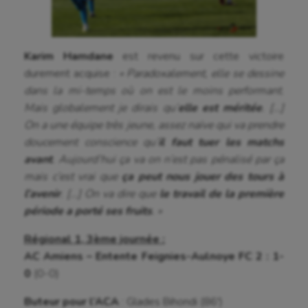
Omnisports
Outdoor
Karim Hamdane
est revenu sur cette victoire
Paddle
durement acquise :
« Paradoxalement, elle se dessine
dans la mi-temps où on est le moins performant.
Parkour
Mais globalement je dirais qu’
elle est méritée
. […]
Patinage artistique
On a une équipe très jeune, assez naïve qui va prendre
doucement conscience qu’
il faut tuer les matchs
Pétanque
avant
. Aujourd’hui ça va on n’est pas pénalisé par ça
Plongée
mais c’est vrai que
ça peut nous jouer des tours à
l’avenir
. […] On va dire que
le travail de la première
Randonnée / Marche
période a porté ses fruits
. »
Roller-derby
Régional 1, 3ème journée :
AC Amiens – Entente Feignies-Aulnoye FC 2 : 1-
Sarbacane
0
(0-0)
Sauvetage sportif
Buteur pour l’ACA
: Glades Bihondi (86′)