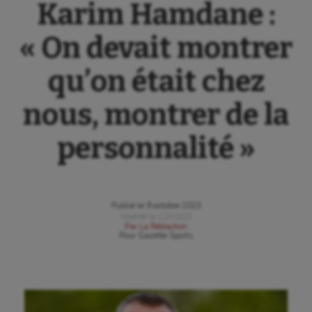
Karim Hamdane :
« On devait montrer
qu’on était chez
nous, montrer de la
personnalité »
Publié le
9 octobre 2023
Modifié le
12/10/23
Par
La Rédaction
Pour
Gazette Sports