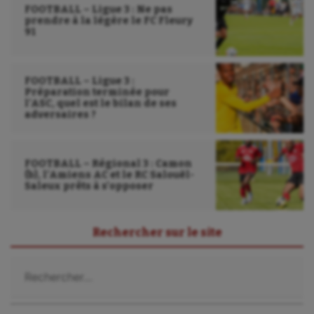
FOOTBALL – Ligue 3 : Ne pas
prendre à la légère le FC Fleury
91
FOOTBALL – Ligue 3 :
Préparation terminée pour
l’ASC, quel est le bilan de ses
adversaires ?
FOOTBALL – Régional 3 : Camon
(b), l’Amiens AC et le RC Salouël-
Saleux prêts à s’opposer
Rechercher sur le site
Rechercher :