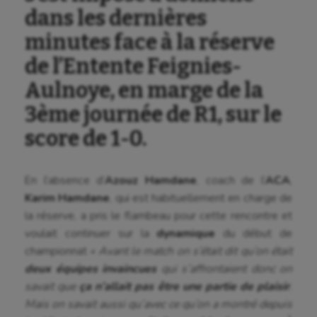
dans les dernières
minutes face à la réserve
de l’Entente Feignies-
Aulnoye, en marge de la
3ème journée de R1, sur le
score de 1-0.
En l’absence d’
Azouz Hamdane
, coach de l’
ACA
,
Karim Hamdane
, qui est habituellement en charge de
la réserve, a pris le flambeau pour cette rencontre et
voulait continuer sur la
dynamique
du début de
championnat
« Avant le match on s’était dit qu’on était
deux équipes invaincues
qui s’affrontaient donc on
savait que
ça n’allait pas être une partie de plaisir
.
Mais on savait aussi qu’avec ce qu’on a montré depuis