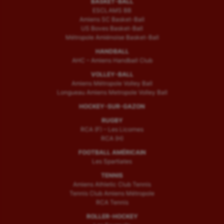
BASKET-BALL
ESCLAMS BB
Amiens SC Basket-Ball
US Boves Basket-Ball
Métropole Amiénoise Basket-Ball
HANDBALL
AHC – Amiens Handball Club
VOLLEY-BALL
Amiens Métropole Volley Ball
Longueau Amiens Metropole Volley Ball
HOCKEY-SUR-GAZON
RUGBY
RCA (F) – Les Licornes
RCA (H)
FOOTBALL AMÉRICAIN
Les Spartiates
TENNIS
Amiens Athletic Club Tennis
Tennis Club Amiens Métropole
RCA Tennis
ROLLER-HOCKEY