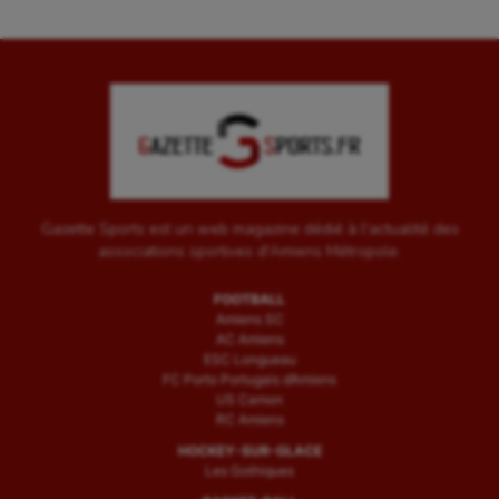
Gazette Sports est un web magazine dédié à l'actualité des
associations sportives d'Amiens Métropole.
FOOTBALL
Amiens SC
AC Amiens
ESC Longueau
FC Porto Portugais d’Amiens
US Camon
RC Amiens
HOCKEY-SUR-GLACE
Les Gothiques