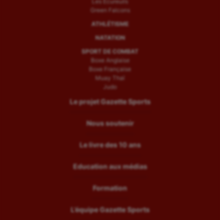
Les Ecureuils
Green Falcons
ATHLÉTISME
NATATION
SPORT DE COMBAT
Boxe Anglaise
Boxe Française
Muay Thaï
Judo
Le projet Gazette Sports
Nous soutenir
Le livre des 10 ans
Education aux médias
Formation
L’équipe Gazette Sports