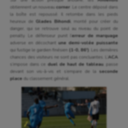
obtiennent un nouveau
corner
. Le centre déposé dans
Gymnastique rythmique
la boîte est repoussé. Il retombe dans les pieds
Haltérophilie
heureux de
Glades Bihondi
, monté pour créer du
danger, qui se retrouve seul au niveau du point de
Handisport
penalty. Le défenseur punit l’
erreur de marquage
Hippisme
adverse en décochant
une demi-volée puissante
qui fustige le gardien finésien
(1-0, 86′)
. Les dernières
Jeux Olympiques et Paralympiques
chances des visiteurs ne sont pas concluantes. L’
ACA
s’impose dans ce
duel de haut de tableau
, passe
Kayak-polo
devant son vis-à-vis et s’empare de la
seconde
Korfbal
place
du classement général.
Longue paume
Moto
Natation
Natation artistique