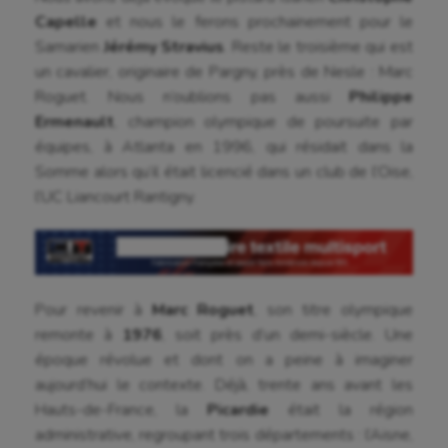
Capelle
et nous le ferons prochainement pour le
Samarien
Jérémy Stravius
. Reste le troisième qui est
un cavalier, originaire de Pargny, près de Nesle : Marc
Roguet. Nous n’oublions pas aussi
Philippe
Ermenault
, champion olympique de poursuite par
équipes, à Atlanta en 1996, qui résidait dans la
Somme alors qu’il était licencié dans un club de l’Oise,
l’UC Liancourt Rantigny.
Pour revenir à
Marc Roguet
, son titre olympique
remonte à
1976
, soit près d’un demi-siècle. Une
époque révolue et dont on a peine à imaginer
aujourd’hui le contexte. Déjà, trente ans avant les
Hauts-de-France, la
Picardie
était la région
administrative, regroupant trois départements : l’Aisne,