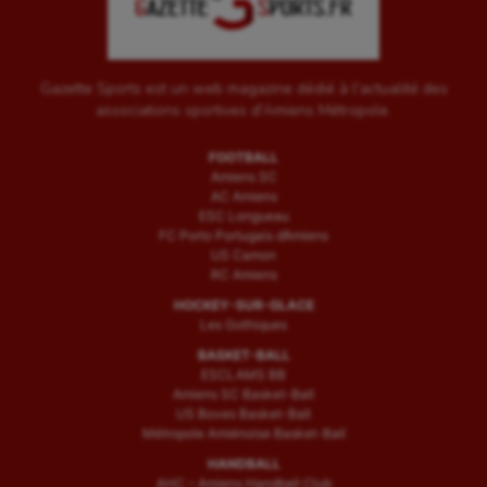
Gazette Sports est un web magazine dédié à l'actualité des
associations sportives d'Amiens Métropole.
FOOTBALL
Amiens SC
AC Amiens
ESC Longueau
FC Porto Portugais d’Amiens
US Camon
RC Amiens
HOCKEY-SUR-GLACE
Les Gothiques
BASKET-BALL
ESCLAMS BB
Amiens SC Basket-Ball
US Boves Basket-Ball
Métropole Amiénoise Basket-Ball
HANDBALL
AHC – Amiens Handball Club