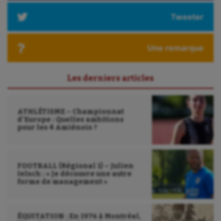
Tweeter
Une remarque
Les derniers articles
ATHLÉTISME – Championnat
d’Europe : Quelles ambitions
pour les 4 Amiénois ?
FOOTBALL (Régional 1) – Julien
Ielsch : « Je découvre une autre
forme de management »
ÉQUITATION : En 1976 à Montréal,