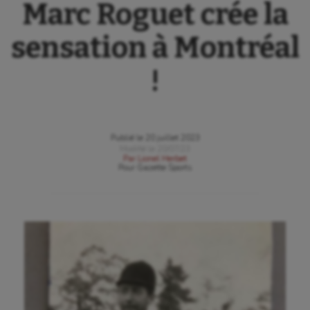
Marc Roguet crée la
sensation à Montréal
!
Publié le
20 juillet 2023
Modifié le
20/07/23
Par
Lionel Herbet
Pour
Gazette Sports