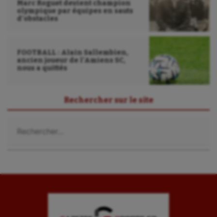
Marc Roguet devient champion
olympique par équipes en sauts
d’obstacles
FOOTBALL : Alain Sallembien,
ancien joueur de l’Amiens SC,
nous a quittés
Rechercher sur le site
Rechercher :