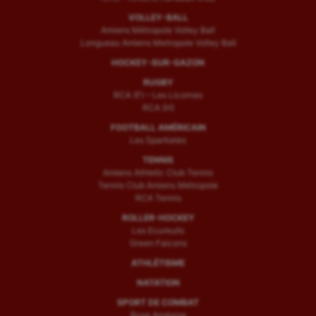
VOLLEY-BALL
Amiens Métropole Volley Ball
Longueau Amiens Metropole Volley Ball
HOCKEY-SUR-GAZON
RUGBY
RCA (F) – Les Licornes
RCA (H)
FOOTBALL AMÉRICAIN
Les Spartiates
TENNIS
Amiens Athletic Club Tennis
Tennis Club Amiens Métropole
RCA Tennis
ROLLER-HOCKEY
Les Ecureuils
Green Falcons
ATHLÉTISME
NATATION
SPORT DE COMBAT
Boxe Anglaise