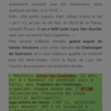
événement mondial avec les Américains, dans
quelques années, ici à l’AAC. »
Enfin, côté petits regrets, Marc Albers pointe le fait
« qu’il n’y ait pas eu de facs du Nord de la France,
excepté Rouen. Et
on a failli avoir Luca Van Assche
,
avec son université Paris Dauphine… »
Mais l’actuel 108ème mondial,
grand espoir du
tennis tricolore
, joue cette semaine
le Challenger
de Sanremo
, où il s’est d’ailleurs qualifié ce vendredi
pour les demi-finales. C’est la façon de Luca Van
Assche de poursuivre ses brillantes études…
Simon Van Overbeke
L’Amiénois 
, 21 ans, 
est à l'honneur ce vendredi soir à 
Trophées de l’Arbitrage
Paris, aux 
, 
organisés chaque année par l’
AFCAM
(Association française du corps 
Juge arbitre de tennis
 (JAT 2), postulant 
pour devenir JAT 3 et licencié à 