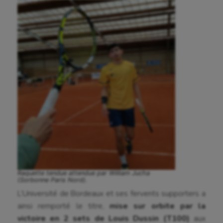
Raquette tendue attendue par William Jucha
(Sorbonne Paris Nord).
L’Université de Bordeaux et ses fervents supporters a
ainsi remporté le titre,
mise sur orbite par la
victoire en 2 sets de Louis Dussin (T100)
aux