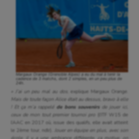
Margaux Orange (Grenoble Alpes) a eu du mal à tenir la
cadence de 3 matchs, dont 2 simples, en un peu plus de
24h.
« J’ai un peu mal au dos
, explique Margaux Orange.
Mais de toute façon Alice était au dessus, bravo à elle
! Et ça m’a rappelé
de bons souvenirs
de jouer ici,
ceux de mon tout premier tournoi pro
(l’ITF W15 de
l’AAC en 2017 où, issue des qualifs, elle avait atteint
le 2ème tour, ndlr)
. Jouer en équipe en plus, avec son
école, il y a une ambiance différente, ça motive, on