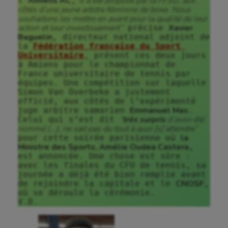
Amiens AC
“il a été proposé par la FFSU, aux 
l’
,
côtés d’une jeune arbitre féminine de boxe. Nous 
souhaitons les mettre en avant pour la qualité de leur 
action et leur investissement”
Xavier 
 précise 
Baguelin
, directeur national adjoint de 
la 
Fédération française du Sport 
Universitaire
, présent ces deux jours 
à Amiens pour le championnat de 
France universitaire de tennis par 
équipes. Une compétition sur laquelle 
Simon Van Overbeke a justement 
officié, aux côtés de l’expérimenté 
Emmanuel Mas
juge arbitre samarien 
.

“
très surpris
 d’avoir été 
Celui qui s’est dit 
nommé (...), ne sait pas du tout à quoi [s]’attendre” 
la 
pour cette soirée parisienne où 
Ministre des Sports, Amélie Oudea Castera
, 
est annoncée. Une chose est sûre : 
avec les finales du CFU de tennis, sa 
journée a déjà été bien remplie avant 
CNOSF
de rejoindre la capitale et le 
, 
où se déroule la cérémonie.
