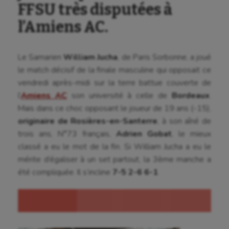
FFSU très disputées à
l’Amiens AC.
Le Samarien
William Jucha
, de Paris Sorbonne, a joué
le match décisif de la finale masculine qui opposait ce
vendredi après-midi sur la terre battue couverte de
l’
Amiens AC
son université à celle de
Bordeaux
.
Mais dans ce choc opposant le joueur de 19 ans (-15),
originaire de Rosières-en-Santerre
, à son aîné de
trois ans, N°73 français,
Adrien Gobat
, le mieux
classé a eu le mot de la fin. Si William Jucha a eu le
mérite d’égaliser à un set partout, la 3ème manche a
été compliquée. Il s’incline
7-5 2-6 6-1
.