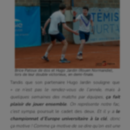
Brice Patoux de dos et Hugo Jardin (Rouen Normandie),
lors de leur double victorieux, en demi-finale.
Tandis que son partenaire Hugo Jardin souligne que
« ce n’est pas le rendez-vous de l’année, mais à
quelques semaines des matchs par équipes,
ça fait
plaisir de jouer ensemble
. On représente notre fac,
c’est sympa
, poursuit le cadet des deux
. Et il y a
le
championnat d’Europe universitaire à la clé
, donc
ça motive ! Comme ça motive de se dire qu’on est une