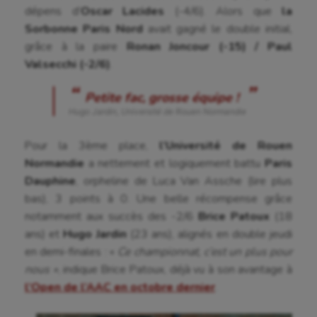
dépens d’
Oscar Lacides
(-4/6). Alors que
la
Sorbonne Paris Nord
avait gagné le double initial,
grâce à la paire
Ronan Joncour (-15) / Paul
Valsecchi (-2/6)
.
Petite fac, grosse équipe !
Hugo Jardin, Université de Rouen Normandie
Pour la 3ème place,
l’Université de Rouen
Normandie
a nettement et logiquement battu
Paris
Dauphine
, orpheline de Luca Van Assche (lire plus
bas), 3 points à 0. Une belle récompense grâce
notamment aux succès des -2/6
Brice Patoux
(18
ans) et
Hugo Jardin
(23 ans), alignés en double jeudi
en demi-finales : «
Ce championnat, c’est un plus pour
nous »
, indique Brice Patoux, déjà vu à son avantage à
l’Open de l’AAC en octobre dernier
.