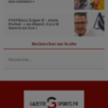
nos couleurs »
FOOTBALL (Ligue 3) – Alain
Pochat : « Au départ, il y a 18
favoris en lice »
Rechercher sur le site
Rechercher :