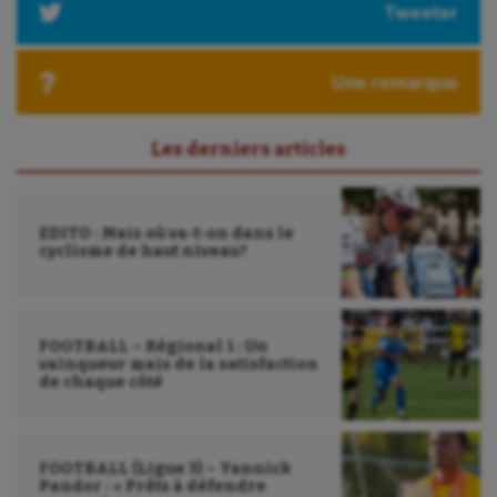
Tweeter
Une remarque
Les derniers articles
EDITO : Mais où va-t-on dans le
cyclisme de haut niveau?
FOOTBALL – Régional 1 : Un
vainqueur mais de la satisfaction
de chaque côté
FOOTBALL (Ligue 3) – Yannick
Pandor : « Prêts à défendre