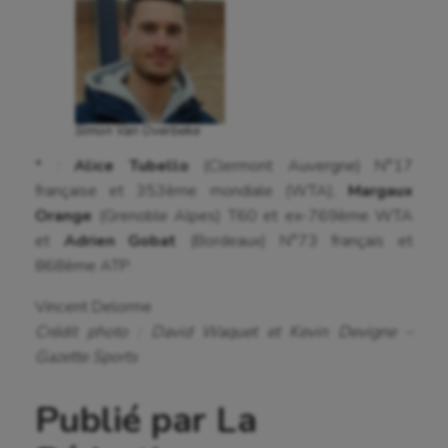
Simon Van Overbeke
* :
Alice Tubello
(Clermont Auvergne) N°17
française et 353ème mondiale (WTA),
Margaux
Orange
(Grenoble Alpes) T60 et ex-769ème WTA
et
Adrien Gobat
(Bordeaux) N°73 français et
868ème ATP.
Vincent Delorme
Crédit photo : David Waquet et Kevin Devigne –
Gazette Sports
Publié par La