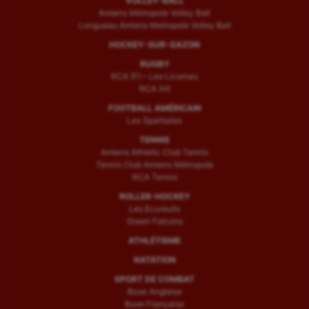
VOLLEY-BALL
Amiens Métropole Volley Ball
Longueau Amiens Metropole Volley Ball
HOCKEY-SUR-GAZON
RUGBY
RCA (F) – Les Licornes
RCA (H)
FOOTBALL AMÉRICAIN
Les Spartiates
TENNIS
Amiens Athletic Club Tennis
Tennis Club Amiens Métropole
RCA Tennis
ROLLER-HOCKEY
Les Ecureuils
Green Falcons
ATHLÉTISME
NATATION
SPORT DE COMBAT
Boxe Anglaise
Boxe Française