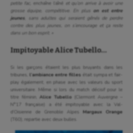
petite fac,
enchaîne l’aîné
et qu’on arrive à avoir une
grosse équipe, compétitive. En plus
on est entre
jeunes
, sans adultes qui seraient gênés de perdre
contre des plus jeunes, on s’encourage et ça reste
dans un bon esprit. »
Impitoyable Alice Tubello…
Si les garçons étaient les plus bruyants dans les
tribunes,
l’ambiance entre filles
était sympa et fair-
play également, en phase avec les valeurs du sport
universitaire. Même si lors du match décisif pour le
titre féminin,
Alice Tubello
(Clermont Auvergne –
N°17 française) a été impitoyable avec la Val-
d’Oisienne de Grenoble Alpes
Margaux Orange
(T60), repartie avec deux bulles.