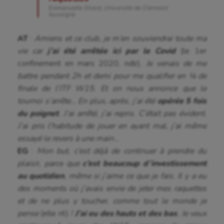
Longue paume
Emmanuelle Girard, Université de Clermont
Auvergne
Moto
AT
:
Amiens et ce club, je m’en souviendrai toute ma
Natation
vie car
j’ai été arrêtée ici par le Covid
(le 1er
confinement en mars 2020, ndlr)
. Je venais de me
Natation artistique
battre pendant 2h et demi pour me qualifier en ¼ de
Omnisports
finale de l’ITF W15. Et on nous annonce que le
tournoi s’arrête… En plus, après, j’ai été
opérée 5 fois
Outdoor
du poignet
. J’ai arrêté, j’ai repris. C’était pas évident.
Paddle
J’ai pris l’habitude de jouer en ayant mal, j’ai même
essayé le revers à une main…
Parkour
EG
:
Mon but, c’est déjà de continuer à prendre du
plaisir, parce que
c’est beaucoup d’investissement
Patinage artistique
au quotidien
, même si j’aime ce que je fais. Il y a eu
Pétanque
des moments où j’avais envie de jeter mes raquettes
et de ne plus y toucher, comme tout le monde je
Plongée
pense
(elle rit)
!
J’ai eu des hauts et des bas
. Je veux
Randonnée / Marche