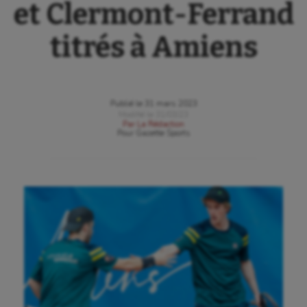
et Clermont-Ferrand
titrés à Amiens
Publié le
31 mars 2023
Modifié le
31/03/23
Par
La Rédaction
Pour
Gazette Sports