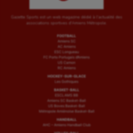
Gazette Sports est un web magazine dédié à l'actualité des
associations sportives d'Amiens Métropole.
FOOTBALL
Amiens SC
AC Amiens
ESC Longueau
FC Porto Portugais d’Amiens
US Camon
RC Amiens
HOCKEY-SUR-GLACE
Les Gothiques
BASKET-BALL
ESCLAMS BB
Amiens SC Basket-Ball
US Boves Basket-Ball
Métropole Amiénoise Basket-Ball
HANDBALL
AHC – Amiens Handball Club