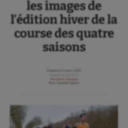
les images de
l’édition hiver de la
course des quatre
saisons
Publié le
5 mars 2023
Modifié le
05/03/23
Par
Kevin Devigne
Pour
Gazette Sports