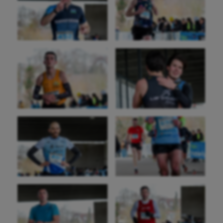
Sport-santé
Tir
Tir à l'arc
Triathlon
Ultimate frisbee
UNSS
Voile
Wakeboard
Water-polo