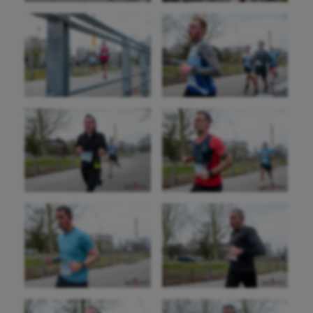
Aéronautique
Athlétisme
Auto
Aviron
Balle à la main
Ballon au poing