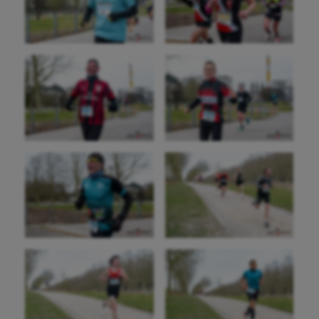
Escalade
Escrime
Fitness
Flag football
Football américain
Futsal
Golf
Gymnastique
Gymnastique rythmique
Haltérophilie
Handisport
Hippisme