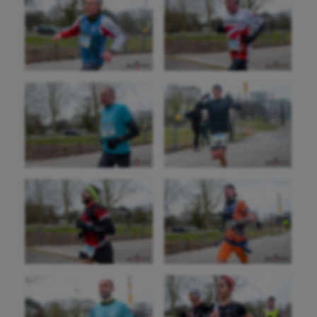
Baseball
Billard
Boules lyonnaises
Canoë-kayak
Cerf Volant
Cheerleading
Course à pied
Crossfit
Cyclisme
Danse
Equitation