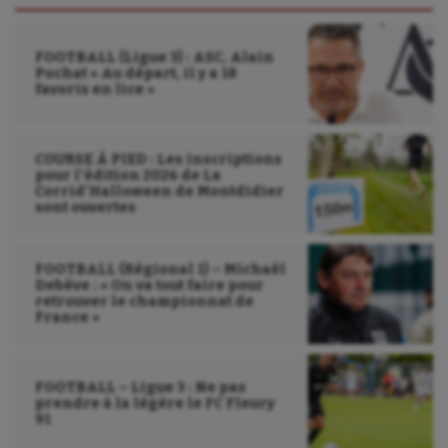
FOOTBALL (Ligue 3) : ASC, Alain
Pochat « Au départ, il y a 18
favoris en lice »
COURSE À PIED : Les inscriptions
pour l’édition 2026 de La
Corrid’Halloween de Montdidier
sont ouvertes
FOOTBALL (Régional 1) – Michaël
Debève : « On va tout faire pour
retrouver le championnat de
France »
FOOTBALL – Ligue 3 : Ne pas
prendre à la légère le FC Fleury
91