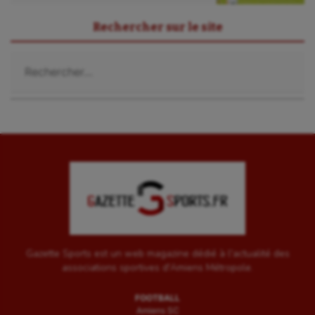
Rechercher sur le site
Rechercher :
Gazette Sports est un web magazine dédié à l'actualité des
associations sportives d'Amiens Métropole.
FOOTBALL
Amiens SC