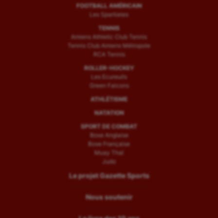
FOOTBALL AMÉRICAIN
Les Spartiates
TENNIS
Amiens Athletic Club Tennis
Tennis Club Amiens Métropole
RCA Tennis
ROLLER-HOCKEY
Les Ecureuils
Green Falcons
ATHLÉTISME
NATATION
SPORT DE COMBAT
Boxe Anglaise
Boxe Française
Muay Thaï
Judo
Le projet Gazette Sports
Nous soutenir