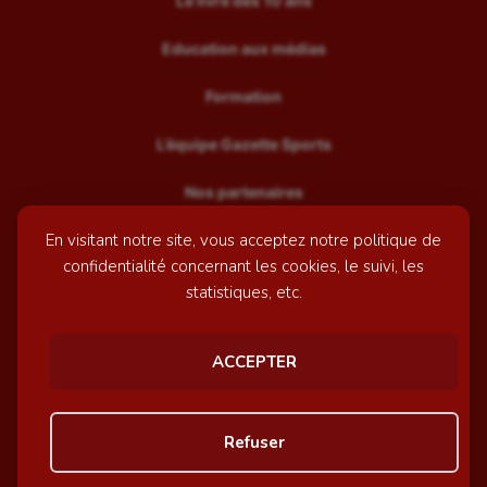
Le livre des 10 ans
Education aux médias
Formation
L’équipe Gazette Sports
Nos partenaires
En visitant notre site, vous acceptez notre politique de
Recrutement
confidentialité concernant les cookies, le suivi, les
Mentions légales
statistiques, etc.
Contactez-nous
ACCEPTER
© GazetteSports - 2026 | Site internet réalisé par
l'agence
Refuser
Awelty
Personnaliser