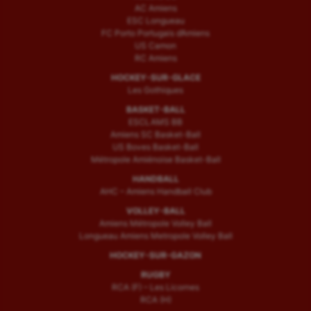
AC Amiens
ESC Longueau
FC Porto Portugais d’Amiens
US Camon
RC Amiens
HOCKEY-SUR-GLACE
Les Gothiques
BASKET-BALL
ESCLAMS BB
Amiens SC Basket-Ball
US Boves Basket-Ball
Métropole Amiénoise Basket-Ball
HANDBALL
AHC – Amiens Handball Club
VOLLEY-BALL
Amiens Métropole Volley Ball
Longueau Amiens Metropole Volley Ball
HOCKEY-SUR-GAZON
RUGBY
RCA (F) – Les Licornes
RCA (H)