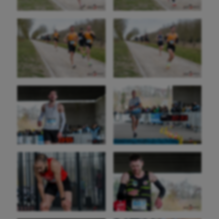
Jeux Olympiques et Paralympiques
Kayak-polo
Korfbal
Longue paume
Moto
Natation
Natation artistique
Omnisports
Outdoor
Paddle
Parkour