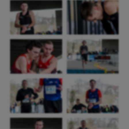
Patinage artistique
Pétanque
Plongée
Randonnée / Marche
Roller-derby
Sarbacane
Sauvetage sportif
Sport adapté
Sport handicap
Sport santé
Sport-entreprise