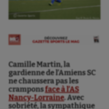
Ⓒ Gazette Sports
Camille Martin, la
gardienne de l’Amiens SC
ne chaussera pas les
crampons
face à l’AS
Nancy-Lorraine
. Avec
sobriété, la sympathique