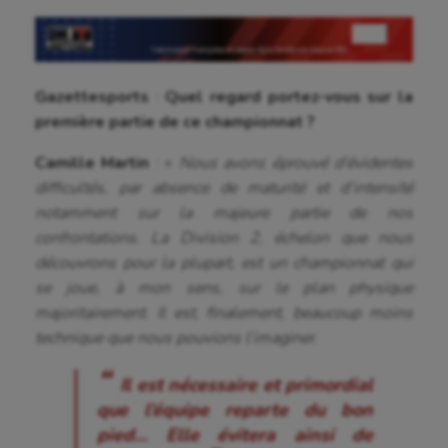
Gazettesports
:
Quel regard portez-vous sur la
première partie de ce championnat ?
Camille Martin
: «
Nous avons éprouvé d’évidentes
difficultés, par absence de maturité et d’intensité
notamment sur la majeure partie de nos
confrontations. La Division 2, échelon que nous
découvrons pour la plupart, est un championnat qui
se joue, à mon sens, sur le plan physique
majoritairement. Il est, finalement, beaucoup moins
technique que nous pouvions l’imaginer.
Il est nécessaire et primordial
que l’équipe reparte du bon
pied… Elle évitera ainsi de