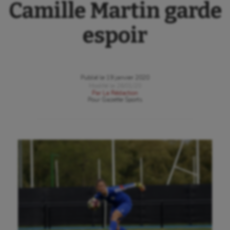
Camille Martin garde
espoir
Publié le
19 janvier 2020
Modifié le
26/01/20
Par
La Rédaction
Pour
Gazette Sports