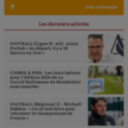
Une remarque
Les derniers articles
FOOTBALL (Ligue 3) : ASC, Alain
Pochat « Au départ, il y a 18
favoris en lice »
COURSE À PIED : Les inscriptions
pour l’édition 2026 de La
Corrid’Halloween de Montdidier
sont ouvertes
FOOTBALL (Régional 1) – Michaël
Debève : « On va tout faire pour
retrouver le championnat de
France »