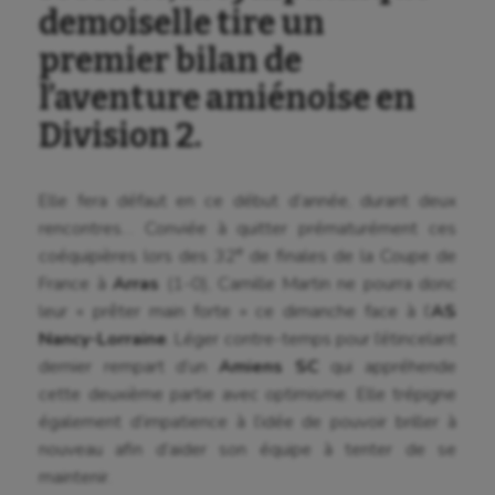
demoiselle tire un
premier bilan de
l’aventure amiénoise en
Division 2.
Elle fera défaut en ce début d’année, durant deux
rencontres… Conviée à quitter prématurément ces
e
coéquipières lors des 32
de finales de la Coupe de
France à
Arras
(1-0), Camille Martin ne pourra donc
leur « prêter main forte » ce dimanche face à l’
AS
Nancy-Lorraine
. Léger contre-temps pour l’étincelant
dernier rempart d’un
Amiens SC
qui appréhende
cette deuxième partie avec optimisme. Elle trépigne
également d’impatience à l’idée de pouvoir briller à
nouveau afin d’aider son équipe à tenter de se
maintenir.