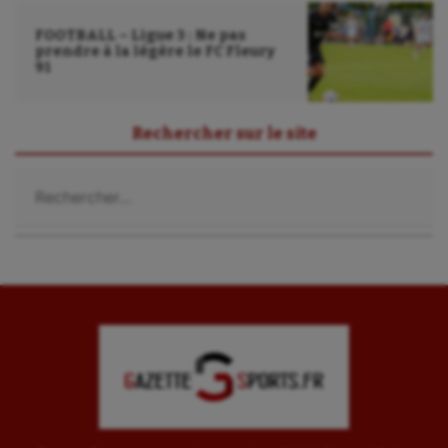
FOOTBALL – Ligue 3 : Ne pas
prendre à la légère le FC Fleury
91
Rechercher sur le site
Rechercher :