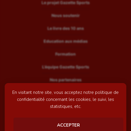
Le projet Gazette Sports
Nous soutenir
Le livre des 10 ans
Education aux médias
Formation
L’équipe Gazette Sports
Nos partenaires
En visitant notre site, vous acceptez notre politique de
Recrutement
confidentialité concernant les cookies, le suivi, les
Mentions légales
statistiques, etc.
Contactez-nous
ACCEPTER