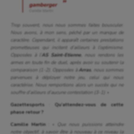
gamberger
Camille Martin
Trop souvent, nous nous sommes faites bousculer.
Nous avons, à mon sens, péché par un manque de
caractère. Cependant, il apparaît certaines prestations
prometteuses qui incitent d’ailleurs à l’optimisme.
Opposées à l’
AS Saint-Etienne
, nous rendons les
armes en toute fin de duel, après avoir su soutenir la
comparaison (1-2). Opposées à
Arras
, nous sommes
parvenues à déployer notre jeu, celui qui nous
caractérise. Nous remportions alors un succès qui ne
souffre d’ailleurs d’aucune contestation (3-1)
. »
Gazettesports
:
Qu’attendez-vous de cette
phase retour ?
Camille Martin
: «
Que nous puissions atteindre
notre objectif, à savoir être à nouveau à ce niveau la