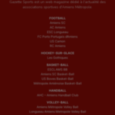
Gazette Sports est un web magazine dédié à l'actualité des
associations sportives d'Amiens Métropole.
FOOTBALL
Amiens SC
AC Amiens
ESC Longueau
FC Porto Portugais d’Amiens
US Camon
RC Amiens
HOCKEY-SUR-GLACE
Les Gothiques
BASKET-BALL
ESCLAMS BB
Amiens SC Basket-Ball
US Boves Basket-Ball
Métropole Amiénoise Basket-Ball
HANDBALL
AHC – Amiens Handball Club
VOLLEY-BALL
Amiens Métropole Volley Ball
Longueau Amiens Metropole Volley Ball