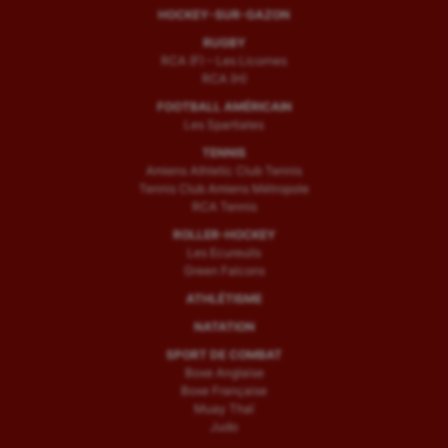
HOCKEY-SUR-GAZON
RUGBY
RCA (F) – Les Licornes
RCA (H)
FOOTBALL AMÉRICAIN
Les Spartiates
TENNIS
Amiens Athletic Club Tennis
Tennis Club Amiens Métropole
RCA Tennis
ROLLER-HOCKEY
Les Ecureuils
Green Falcons
ATHLÉTISME
NATATION
SPORT DE COMBAT
Boxe Anglaise
Boxe Française
Muay Thaï
Judo