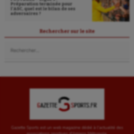
Préparation terminée pour
l’ASC, quel est le bilan de ses
adversaires ?
Rechercher sur le site
Rechercher :
Gazette Sports est un web magazine dédié à l'actualité des
associations sportives d'Amiens Métropole.