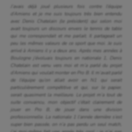
J’avais déjà joué plusieurs fois contre l’équipe
d’Amiens et je me suis toujours très bien entendu
avec Denis Chatelain (le président) qui selon moi
avait toujours un discours envers le tennis de table
qui me correspondait et me parlait. Il partageait un
peu les mêmes valeurs de ce sport que moi. Je suis
arrivé à Amiens il y a deux ans. Après mes années à
Boulogne j’évoluais toujours en nationale 1, Denis
Chatelain est venu vers moi et m’a parlé du projet
d’Amiens qui voulait monter en Pro B. Il m’avait parlé
de l’équipe qu’on allait avoir en N1 qui serait
particulièrement compétitive et qui, sur le papier,
serait quasiment la meilleure. Le projet m’a tout de
suite convaincu, mon objectif c’était clairement de
jouer en Pro B, de jouer dans une division
professionnelle. La nationale 1 l’année dernière s’est
super bien passée, on n’a pas perdu un seul match,
j’ai moi-même fait une année très cool : je n’ai pas