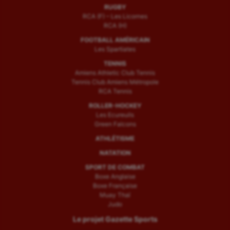
RUGBY
RCA (F) – Les Licornes
RCA (H)
FOOTBALL AMÉRICAIN
Les Spartiates
TENNIS
Amiens Athletic Club Tennis
Tennis Club Amiens Métropole
RCA Tennis
ROLLER-HOCKEY
Les Ecureuils
Green Falcons
ATHLÉTISME
NATATION
SPORT DE COMBAT
Boxe Anglaise
Boxe Française
Muay Thaï
Judo
Le projet Gazette Sports