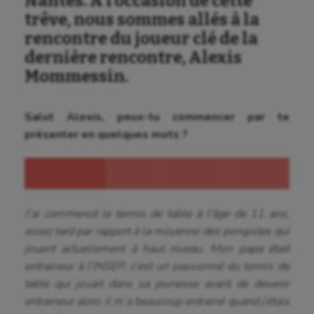
Nantes. À l’occasion de cette
trêve, nous sommes allés à la
rencontre du joueur clé de la
dernière rencontre, Alexis
Mommessin.
Salut Alexis, peux-tu commencer par te
présenter en quelques mots ?
J’ai commencé le tennis de table à l’âge de 11 ans,
assez tard par rapport à la moyenne des pongistes qui
jouent actuellement à haut niveau. Mon papa était
entraineur à l’INSEP, c’est un passionné du tennis de
table qui jouait dans sa jeunesse avant de devenir
entraineur alors il m’a beaucoup entrainé quand j’étais