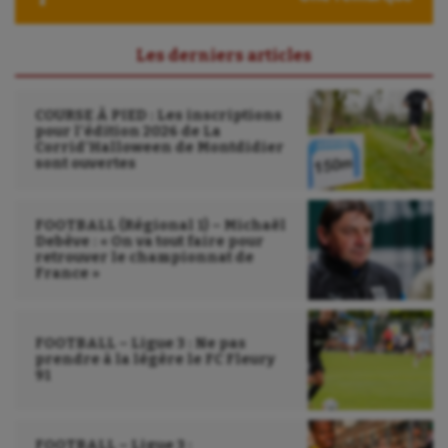
Les derniers articles
COURSE À PIED : Les inscriptions
pour l’édition 2026 de La
Corrid’Halloween de Montdidier
sont ouvertes
FOOTBALL (Régional 1) – Michaël
Debève : « On va tout faire pour
retrouver le championnat de
France »
FOOTBALL – Ligue 3 : Ne pas
prendre à la légère le FC Fleury
91
FOOTBALL – Ligue 3 :