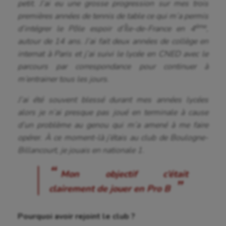
petit. J’ai eu une grosse progression sur mes trois
premières années de tennis de table ce qui m’a permis
ème
d’intégrer le Pôle espoir d’Île-de-France en 4
,
autour de 14 ans. J’ai fait deux années de collège en
internat à Paris et j’ai suivi le lycée en CNED avec le
parcours par correspondance pour continuer à
m’entrainer tous les jours.
J’ai été souvent blessé durant mes années lycées
alors je n’ai presque pas joué en terminale à cause
d’un problème au genou qui m’a amené à me faire
opérer. À ce moment-là j’étais au club de Boulogne-
Billancourt, je jouais en nationale 1.
Mon objectif c’était
clairement de jouer en Pro B
Pourquoi avoir rejoint le club ?