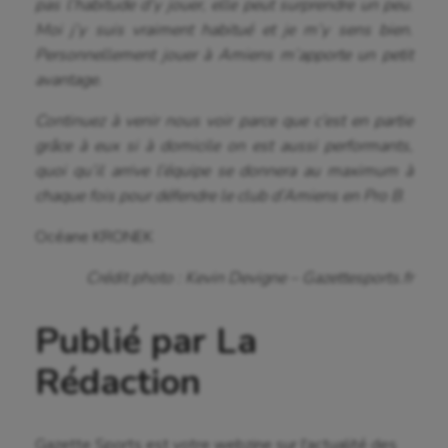
pas l’habitude d’y jouer, elle peut surprendre un peu.
Moi j’y suis vraiment habitué et je m’y sens bien.
Personnellement jouer à Amiens m’apporte un petit
avantage.
Continuez à venir nous voir parce que c’est en partie
grâce à eux si à domicile on est aussi performants,
quoi qu’il arrive l’équipe se donnera au maximum à
chaque fois pour défendre le club d’Amiens en Pro B
.
Océane KRONEK
Crédit photo : Kevin Devigne – Gazettesports.fr
Publié par La
Rédaction
Gazette Sports est votre webzine sur l'actualité des