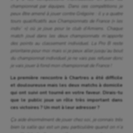
championnat par équipes. Dans ces compétitions je
UNSS
peux être amené à jouer contre Grégoire : il y a quatre
tours qualificatifs aux Championnats de France (« les
Voile
indiv’ ») où je joue pour le club d’Amiens. Chaque
Wakeboard
match joué dans les deux championnats m’apporte
des points au classement individuel.
La Pro B reste
Water-polo
prioritaire pour moi mais si je peux aller jusqu’au bout
du championnat individuel je ne vais pas refuser donc
je vais jouer à fond mon championnat de France !
La première rencontre à Chartres a été difficile
et douloureuse mais les deux matchs à domicile
qui ont suivi ont tourné en votre faveur. Dirais-tu
que le public joue un rôle très important dans
ces victoires ? Un mot à leur adresser ?
Ça aide énormément de jouer chez soi, je connais très
bien la salle qui est un peu particulière quand on n’a