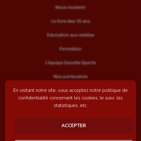
Nous soutenir
Le livre des 10 ans
Education aux médias
Formation
L’équipe Gazette Sports
Nos partenaires
En visitant notre site, vous acceptez notre politique de
Recrutement
confidentialité concernant les cookies, le suivi, les
Mentions légales
statistiques, etc.
Contactez-nous
ACCEPTER