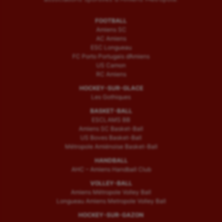
FOOTBALL
Amiens SC
AC Amiens
ESC Longueau
FC Porto Portugais d’Amiens
US Camon
RC Amiens
HOCKEY-SUR-GLACE
Les Gothiques
BASKET-BALL
ESCLAMS BB
Amiens SC Basket-Ball
US Boves Basket-Ball
Métropole Amiénoise Basket-Ball
HANDBALL
AHC – Amiens Handball Club
VOLLEY-BALL
Amiens Métropole Volley Ball
Longueau Amiens Metropole Volley Ball
HOCKEY-SUR-GAZON