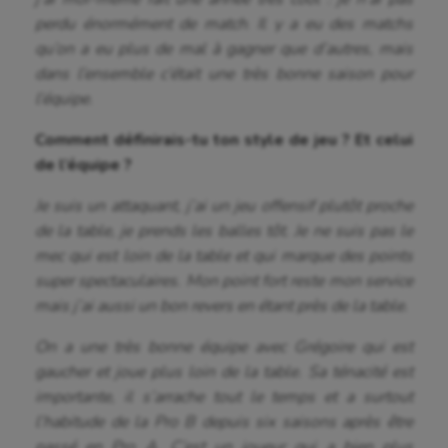
perdu énormément de match
.
Il y a eu des matchs
qu’on a eu plus de mal à gagner que d’autres, mais
dans l’ensemble c’était une très bonne saison pour
l’équipe.
Comment définirais-tu ton style de jeu ?
Et celui
de l’équipe ?
Je suis un attaquant, j’ai un jeu offensif plutôt proche
de la table, je prends les balles tôt. Je ne suis pas le
mec qui est loin de la table et qui marque des points
super spectaculaires. Mon point fort reste mon service
mais j’ai aussi un bon revers en étant près de la table.
On a une très bonne équipe avec Grégoire qui est
gaucher et joue plus loin de la table. Sa ténacité est
importante, il s’arrache tout le temps et a surtout
l’habitude de la Pro B depuis six saisons après être
passé en Pro A. C’est un joueur qui a bien plus