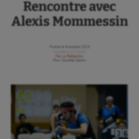
Rencontre avec
Alexis Mommessin
Publié le
9 octobre 2019
Modifié le
23/10/19
Par
La Rédaction
Pour
Gazette Sports