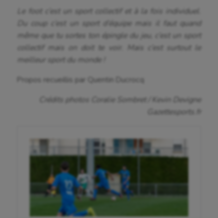
Le foot c’est un sport collectif et à la fois individuel.
Du coup c’est un sport d’équipe mais il faut quand
même que tu sortes ton épingle du jeu, c’est un sport
collectif mais on doit te voir. Mais c’est surtout le
meilleur sport du monde !
Propos recueillis par Quentin Ducrocq
Crédits photos Coralie Sombret / Kevin Devigne
Gazettesports.fr