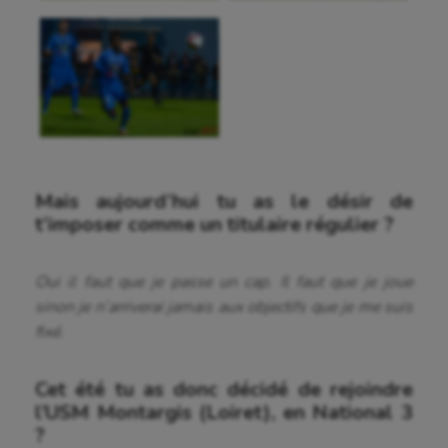
Mais aujourd’hui tu as le désir de
t’imposer comme un titulaire régulier ?
Oui il faut que je passe un cap. Il faut que je joue
sinon je n’arriverai jamais aux objectifs que je me suis
fixé.
Cet été tu as donc décidé de rejoindre
l’USM Montargis (Loiret), en National 3
?