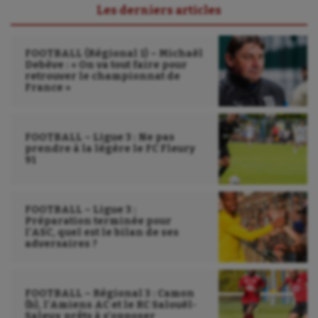
Les derniers articles
FOOTBALL (Régional 1) – Michaël
Debève : « On va tout faire pour
retrouver le championnat de
France »
FOOTBALL – Ligue 3 : Ne pas
prendre à la légère le FC Fleury
91
FOOTBALL – Ligue 3 :
Préparation terminée pour
l’ASC, quel est le bilan de ses
adversaires ?
FOOTBALL – Régional 3 : Camon
(b), l’Amiens AC et le RC Salouël-
Saleux prêts à s’opposer