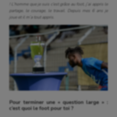
UNSS
! L’homme que je suis c’est grâce au foot, j’ai appris le
partage, le courage, le travail. Depuis mes 6 ans je
Voile
joue et il m’a tout appris.
Wakeboard
Water-polo
Pour terminer une « question large » :
c’est quoi le foot pour toi ?