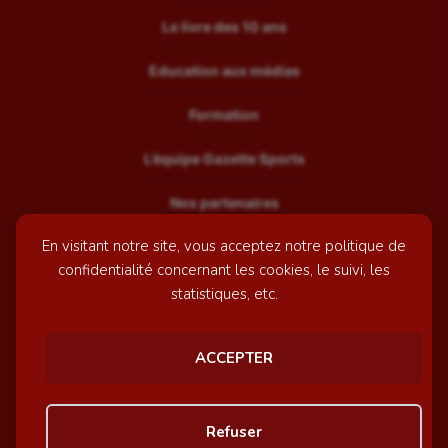
Le livre des 10 ans
Education aux médias
Formation
L’équipe Gazette Sports
Nos partenaires
En visitant notre site, vous acceptez notre politique de
Recrutement
confidentialité concernant les cookies, le suivi, les
Mentions légales
statistiques, etc.
Contactez-nous
ACCEPTER
© GazetteSports - 2026 | Site internet réalisé par
l'agence
Refuser
Awelty