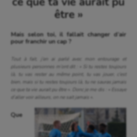
ce que ta vie aurait pu
être »
Mais selon toi, il fallait changer d’air
pour franchir un cap ?
Tout à fait, j’en ai parlé avec mon entourage et
plusieurs personnes m’ont dit : « Si tu restes toujours
là, tu vas rester au même point, tu vas jouer, c’est
bien, mais si tu restes toujours là, tu ne sauras jamais
ce que ta vie aurait pu être ». Donc je me dis : « Essaye
d’aller voir ailleurs, on ne sait jamais ».
Que