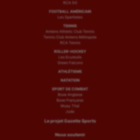
RCA (H)
FOOTBALL AMÉRICAIN
Les Spartiates
TENNIS
Amiens Athletic Club Tennis
Tennis Club Amiens Métropole
RCA Tennis
ROLLER-HOCKEY
Les Ecureuils
Green Falcons
ATHLÉTISME
NATATION
SPORT DE COMBAT
Boxe Anglaise
Boxe Française
Muay Thaï
Judo
Le projet Gazette Sports
Nous soutenir