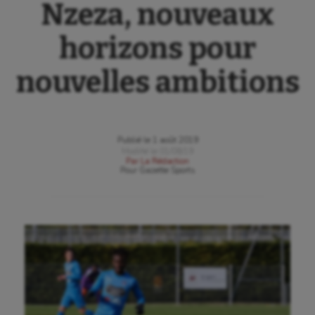
Nzeza, nouveaux
horizons pour
nouvelles ambitions
Publié le
1 août 2019
Modifié le
01/08/19
Par
La Rédaction
Pour
Gazette Sports