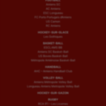
FOOTBALL
Amiens SC
AC Amiens
ESC Longueau
FC Porto Portugais d’Amiens
US Camon
RC Amiens
HOCKEY-SUR-GLACE
Les Gothiques
BASKET-BALL
ESCLAMS BB
Amiens SC Basket-Ball
US Boves Basket-Ball
Métropole Amiénoise Basket-Ball
HANDBALL
AHC – Amiens Handball Club
VOLLEY-BALL
Amiens Métropole Volley Ball
Longueau Amiens Metropole Volley Ball
HOCKEY-SUR-GAZON
RUGBY
RCA (F) – Les Licornes