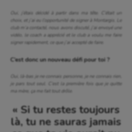
Oui, j’étais décidé à partir dans ma tête. C’était un
choix, et j’ai eu l’opportunité de signer à Montargis. Le
club m’a contacté, nous avons discuté, j’ai envoyé une
vidéo, le coach a apprécié et le club a voulu me faire
signer rapidement, ce que j’ai accepté de faire.
C’est donc un nouveau défi pour toi ?
Oui, là-bas je ne connais personne, je ne connais rien,
je pars tout seul. C’est la première fois que je quitte
ma mère, ça me fait tout drôle.
« Si tu restes toujours
là, tu ne sauras jamais