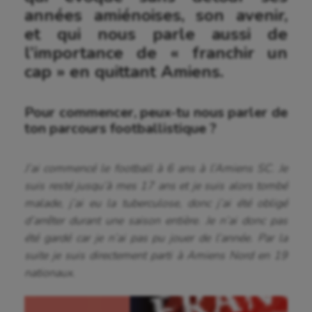
années amiénoises, son avenir,
et qui nous parle aussi de
l’importance de « franchir un
cap » en quittant Amiens.
Pour commencer, peux-tu nous parler de
ton parcours footballistique ?
J’ai commencé le football à 6 ans à l’Amiens SC. Je
suis resté jusqu’à mes 17 ans et je suis alors tombé
malade, j’ai eu la tuberculose, donc j’ai été obligé
d’arrêter durant une saison entière. Je n’ai donc pas
été gardé car je n’ai pas pu jouer de l’année. Par la
suite je suis directement parti à Amiens Nord en 19
nationaux.