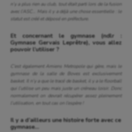
n’y a plus rien au club, tout était parti lors de la fusion
avec l’ASC… Mais il y a déjà une chose essentielle : le
statut est créé et déposé en préfecture.
Et concernant le gymnase (ndlr :
Gymnase Gervais Leprêtre), vous allez
pouvoir l’utiliser ?
C’est également Amiens Metropole qui gère, mais le
gymnase de la salle de Boves est exclusivement
basket. Il n’y a que le tracé de basket, il y a le floorball
qui l’utilise un peu mais juste un créneau loisir. Donc
normalement on devrait récupérer assez pleinement
l’utilisation, en tout cas on l’espère !
Il y a d’ailleurs une histoire forte avec ce
gymnase…