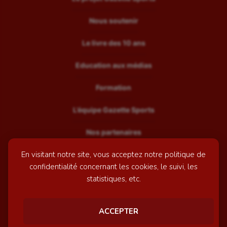
Nous soutenir
Le livre des 10 ans
Education aux médias
Formation
L’équipe Gazette Sports
Nos partenaires
En visitant notre site, vous acceptez notre politique de
Recrutement
confidentialité concernant les cookies, le suivi, les
Mentions légales
statistiques, etc.
Contactez-nous
ACCEPTER