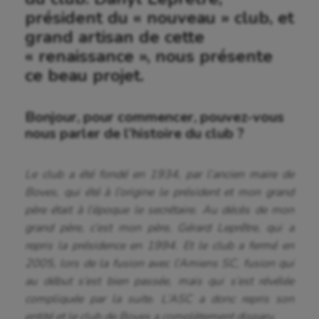
président du « nouveau » club, et
grand artisan de cette
« renaissance », nous présente
ce beau projet.
Bonjour, pour commencer, pouvez-vous
nous parler de l’histoire du club ?
Le club a été fondé en 1934, par l’ancien maire de
Boves, qui été à l’origine le président et mon grand
père était à l’époque le secrétaire. Au décès de mon
grand père, c’est mon père, Gérard Leprêtre, qui a
repris la présidence en 1994. Et le club a fermé en
2005, lors de la fusion avec l’Amiens SC, fusion qui
au début s’est bien passée, mais qui s’est révélée
compliquée par la suite. L’ASC a donc repris son
entité et le club de Boves a complètement disparu.