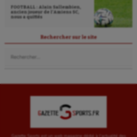
FOOTBALL : Alain Sallembien,
ancien joueur de l’Amiens SC,
nous a quittés
Rechercher sur le site
Rechercher :
Gazette Sports est un web magazine dédié à l'actualité des