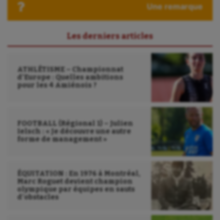
Une remarque
Les derniers articles
ATHLÉTISME – Championnat
d’Europe : Quelles ambitions
pour les 4 Amiénois ?
FOOTBALL (Régional 1) – Julien
Ielsch : « Je découvre une autre
forme de management »
ÉQUITATION : En 1976 à Montréal,
Marc Roguet devient champion
olympique par équipes en sauts
d’obstacles