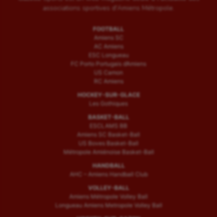
associations sportives d'Amiens Métropole.
FOOTBALL
Amiens SC
AC Amiens
ESC Longueau
FC Porto Portugais d’Amiens
US Camon
RC Amiens
HOCKEY-SUR-GLACE
Les Gothiques
BASKET-BALL
ESCLAMS BB
Amiens SC Basket-Ball
US Boves Basket-Ball
Métropole Amiénoise Basket-Ball
HANDBALL
AHC – Amiens Handball Club
VOLLEY-BALL
Amiens Métropole Volley Ball
Longueau Amiens Metropole Volley Ball