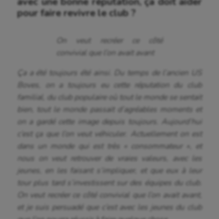
Ultimate frisbee
avec une bonne réputation, ça doit aider
pour faire revivre le club ?
UNSS
Voile
On veut recréer ce côté
convivial que l’on avait avant
Wakeboard
Ça
a été toujours été ainsi. Du temps de l’ancien US
Water-polo
Boves, on a toujours eu cette réputation du club
familial, du club populaire où tout le monde se sentait
bien, tout le monde passait d’agréables moments et
on a gardé cette image depuis toujours. Aujourd’hui
c’est ça que l’on veut véhiculer. Actuellement on est
dans un monde qui est très « consommateur », et
nous on veut retrouver de vraies valeurs, avec les
jeunes, en les faisant s’impliquer, et que eux à leur
tour plus tard s’investissent sur des équipes du club.
On veut recréer ce côté convivial que l’on avait avant,
et je suis persuadé que c’est avec les jeunes du club