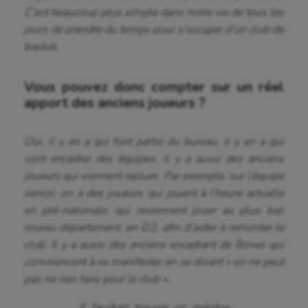
C’est beaucoup plus simple dans notre vie de tous les
jours de prendre du temps pour s’occuper d’un club de
basket.
Vous pouvez donc compter sur un réel
apport des anciens joueurs ?
Oui, il y en a qui font partie du bureau, il y en a qui
vont encadrer des équipes, il y a aussi des anciens
joueurs qui viennent rejouer. Par exemple, sur l’équipe
senior, on a des joueurs qui jouent à l’heure actuelle
en pré-nationale, qui reviennent jouer au plus bas
niveau département, en D2, afin d’aider à remonter le
club.
Il y a aussi des anciens encadrant de Boves qui
commencent à se manifester en se disant « on ne peut
pas ne rien faire pour le club ».
Il faudrait trouver un mécène