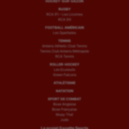
HOCKEY-SUR-GAZON
RUGBY
RCA (F) – Les Licornes
RCA (H)
FOOTBALL AMÉRICAIN
Les Spartiates
TENNIS
Amiens Athletic Club Tennis
Tennis Club Amiens Métropole
RCA Tennis
ROLLER-HOCKEY
Les Ecureuils
Green Falcons
ATHLÉTISME
NATATION
SPORT DE COMBAT
Boxe Anglaise
Boxe Française
Muay Thaï
Judo
Le projet Gazette Sports