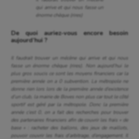
qui arrive et qui nous fasse un
énorme chèque (rires)
De quoi auriez-vous encore besoin
aujourd’hui ?
Il faudrait trouver un mécène qui arrive et qui nous
fasse un énorme chèque (rires). Non aujourd’hui
le
plus gros soucis ce sont les moyens financiers car la
première année on a 0 subvention. La métropole ne
donne rien lors lors de la première année d’existence
d’un club, la mairie de Boves non plus car tout le côté
sportif est géré par la métropole. Donc la première
année c’est 0, on a fait des recherches pour trouver
des partenaires financiers afin de couvrir les frais « de
base » : racheter des ballons, des jeux de maillots,
pouvoir couvrir les frais d’arbitrage, d’engagement. Il