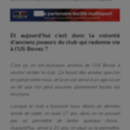
Et aujourd’hui c’est donc la volonté
d’anciens joueurs du club qui redonne vie
à l’US Boves ?
C’est ça, on est plusieurs anciens de l’US Boves à
vouloir recréer le club. Ça faisait des années que l’on
en parlait entre nous, et là on est arrivé à un age où on
se dit que l’on peut assumer pleinement toutes les
fonctions.
Lorsque le club a fusionné nous étions en dernière
année de cadet, on avait 17 ans, donc on ne pouvait
pas se permettre de tenter quelque chose…
Aujourd’hui, arrivé à 31 ans, on peut se le permettre.