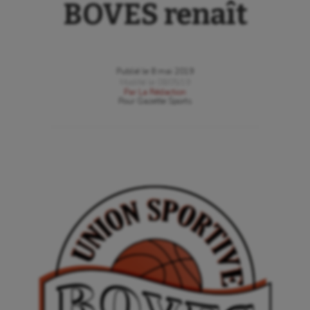
BOVES renaît
Publié le
8 mai 2019
Modifié le
08/05/19
Par
La Rédaction
Pour
Gazette Sports