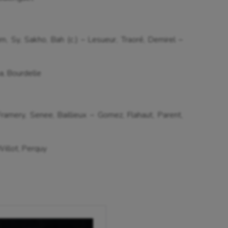
am, Sy, Sakho, Bah (c.) – Lesueur, Traoré, Demirel –
a, Bourdelle
 Framery, Senee, Baillieux – Gomez, Flahaut, Parent,
Willot, Perquy