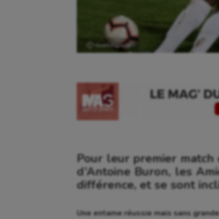
Ⓒ Gazette Sports
Pour leur premier match o
d’Antoine Buron, les Amié
différence, et se sont inc
Une entame réussie mais sans grande