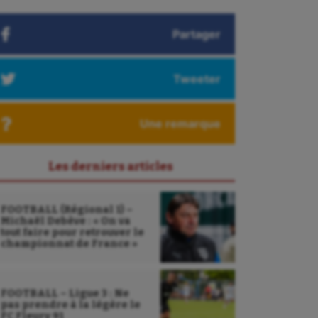
Partager
Tweeter
Une remarque
Les derniers articles
FOOTBALL (Régional 1) –
Michaël Debève : « On va
tout faire pour retrouver le
championnat de France »
FOOTBALL – Ligue 3 : Ne
pas prendre à la légère le
FC Fleury 91