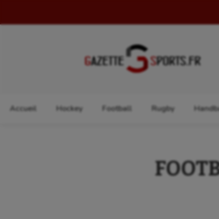
Rechercher :
Accueil
Hockey
Football
Rugby
Handba
FOOTBA