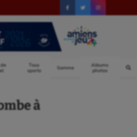
 de
Tous
Albums
Somme
at
sports
photos
tombe à