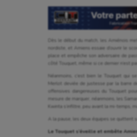
Dès le début du match, les Amiénois mett
nordiste, et Amiens essaie d’ouvrir le sc
place et empêche son adversaire de pas
côté Touquet, même si ce dernier n’est pa
Néanmoins, c’est bien le Touquet qui se
Merlot deviée de justesse par la barre de
offensives dangereuses du Touquet pour
mesure de marquer, néanmoins, les Samarie
Kwinta s’infiltre, peu avant la mi-temps, m
A la pause, les deux équipes se quittent s
Le Touquet s’éveille et embête Amie