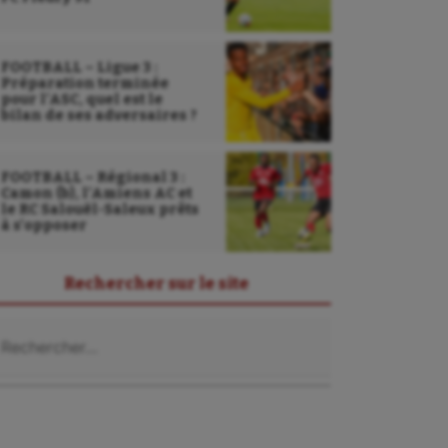
FOOTBALL – Ligue 3 :
Préparation terminée
pour l’ASC, quel est le
bilan de ses adversaires ?
FOOTBALL – Régional 3 :
Camon (b), l’Amiens AC et
le RC Salouël-Saleux prêts
à s’opposer
Rechercher sur le site
chercher :