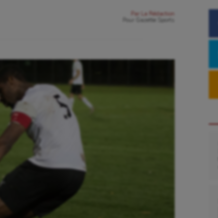
Par
La Rédaction
Pour
Gazette Sports