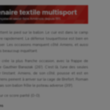
ent le pied sur le ballon. Le cuir est dans le camp
ore rapidement. La défense touquettoise est bien en
ser. Les occasions manquent côté Amiens, et aussi
s beaucoup inquiétant.
 crée la plus franche occasion, avec la frappe de
 Gauthier Banaziak (26′). C’est là, l’une des seules
 l’instant. Amiens, de son côté, pousse et est en
ns peinent à arriver sur la cage de Brefort. Romain
ais son ballon frôle le poteau adverse (39′).
ur ce score parité (0-0).
ns