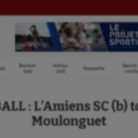
Basket-
Volley-
Sports
ll
Raquette
ball
ball
comb
LL : L’Amiens SC (b) 
Moulonguet