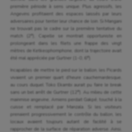
première période à sens unique. Plus agressifs, les
Angevins profitaient des espaces laissés par leurs
adversaires pour tenter leur chance de loin. Si Mangani
ne trouvait pas le cadre sur la première tentative du
e
match (2
), Capelle se montrait opportuniste en
prolongeant dans les filets une frappe des vingt
mètres de Ketkeophomphone, dont la trajectoire avait
e
été mal appréciée par Gurtner (1-0, 6
).
Incapables de mettre le pied sur le ballon, les Picards
vivaient un premier quart d’heure cauchemardesque,
au cours duquel Toko Ekambi aurait pu faire le break
e
sans un bel arrêt de Gurtner (12
). Au milieu de cette
mainmise angevine, Amiens perdait Gakpé, touché à la
cuisse et remplacé par Manzala. Si les visiteurs
prenaient progressivement le contrôle du ballon, les
locaux avaient toujours autant de facilité à se
rapprocher de la surface de réparation adverse. Ainsi,