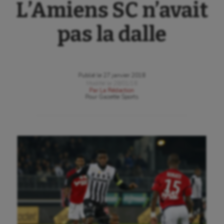
L’Amiens SC n’avait
pas la dalle
Publié le
27 janvier 2018
Modifié le
28/01/18
Par
La Rédaction
Pour
Gazette Sports