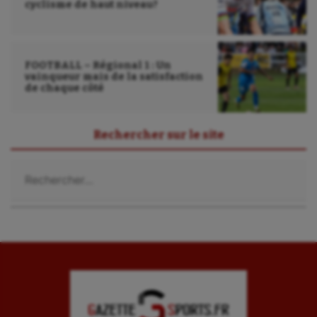
cyclisme de haut niveau?
FOOTBALL – Régional 1 : Un
vainqueur mais de la satisfaction
de chaque côté
Rechercher sur le site
Rechercher :