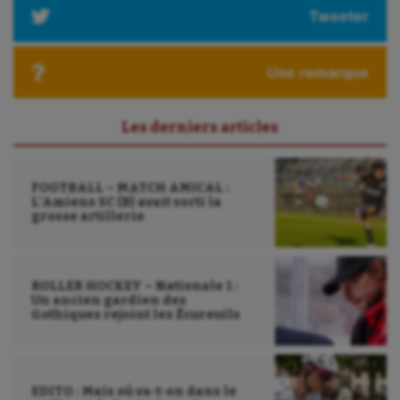
Tweeter
Une remarque
Les derniers articles
FOOTBALL – MATCH AMICAL :
L’Amiens SC (B) avait sorti la
grosse artillerie
ROLLER HOCKEY – Nationale 1 :
Un ancien gardien des
Gothiques rejoint les Écureuils
EDITO : Mais où va-t-on dans le