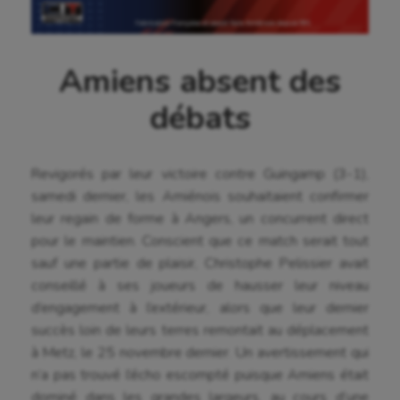
Amiens absent des
débats
Revigorés par leur victoire contre Guingamp (3-1),
samedi dernier, les Amiénois souhaitaient confirmer
leur regain de forme à Angers, un concurrent direct
pour le maintien. Conscient que ce match serait tout
sauf une partie de plaisir, Christophe Pelissier avait
conseillé à ses joueurs de hausser leur niveau
d’engagement à l’extérieur, alors que leur dernier
succès loin de leurs terres remontait au déplacement
à Metz, le 25 novembre dernier. Un avertissement qui
n’a pas trouvé l’écho escompté puisque Amiens était
dominé dans les grandes largeurs, au cours d’une