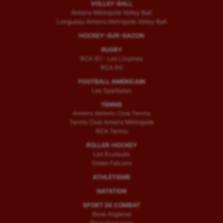
VOLLEY-BALL
Amiens Métropole Volley Ball
Longueau Amiens Metropole Volley Ball
HOCKEY-SUR-GAZON
RUGBY
RCA (F) – Les Licornes
RCA (H)
FOOTBALL AMÉRICAIN
Les Spartiates
TENNIS
Amiens Athletic Club Tennis
Tennis Club Amiens Métropole
RCA Tennis
ROLLER-HOCKEY
Les Ecureuils
Green Falcons
ATHLÉTISME
NATATION
SPORT DE COMBAT
Boxe Anglaise
Boxe Française