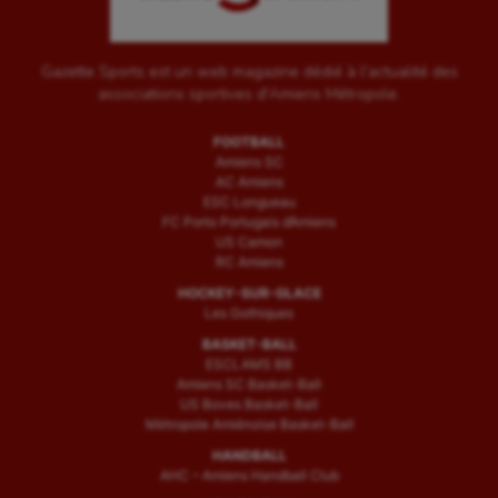
Gazette Sports est un web magazine dédié à l'actualité des
associations sportives d'Amiens Métropole.
FOOTBALL
Amiens SC
AC Amiens
ESC Longueau
FC Porto Portugais d’Amiens
US Camon
RC Amiens
HOCKEY-SUR-GLACE
Les Gothiques
BASKET-BALL
ESCLAMS BB
Amiens SC Basket-Ball
US Boves Basket-Ball
Métropole Amiénoise Basket-Ball
HANDBALL
AHC – Amiens Handball Club