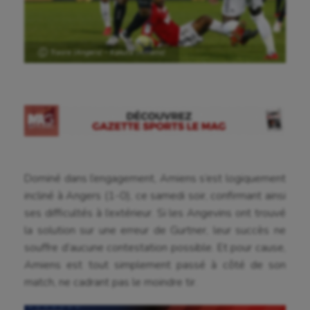
Ⓒ Traore (Angers) – Kakuta (Amiens)
Dominé dans l’engagement, Amiens s’est logiquement
incliné à Angers (1-0), ce samedi soir, confirmant ainsi
ses difficultés à l’extérieur. Si les Angevins ont trouvé
la solution sur une erreur de Gurtner, leur succès ne
souffre d’aucune contestation possible. Et pour cause,
Amiens est tout simplement passé à côté de son
match, ne cadrant pas le moindre tir.