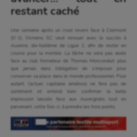
restant caché
Une semaine après un cruel revers face à Clermont
(0-1), l’Amiens SC veut renouer avec le succès à
Auxerre, dix-huitième de Ligue 2, afin de rester en
course pour la montée. La tâche ne sera pas aisée
face au club formateur de Thomas Monconduit, plus
que jamais dans l’obligation de s’imposer pour
conserver sa place dans le monde professionnel. Pour
autant, l’actuel capitaine amiénois ne fera pas de
sentiment et entend bien confirmer la belle
impression laissée face aux Auvergnats tout en
parvenant, cette fois-ci, à prendre les trois points.