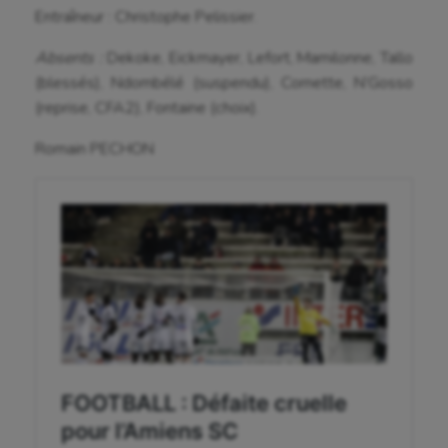
Sport-santé
Entraîneur : Christophe Pelissier.
Tir
Absents :
Dekoke, Eickmayer, Lefort, Mamilonne, Tallo
(blessés), Ndombélé (suspendu), Cornette, N’Gosso
Tir à l'arc
(reprise, CFA2), Fontaine (choix).
Triathlon
Romain PECHON
Ultimate frisbee
UNSS
Voile
Wakeboard
Water-polo