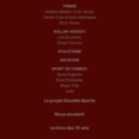
TENNIS
Amiens Athletic Club Tennis
Tennis Club Amiens Métropole
RCA Tennis
ROLLER-HOCKEY
Les Ecureuils
Green Falcons
ATHLÉTISME
NATATION
SPORT DE COMBAT
Boxe Anglaise
Boxe Française
Muay Thaï
Judo
Le projet Gazette Sports
Nous soutenir
Le livre des 10 ans