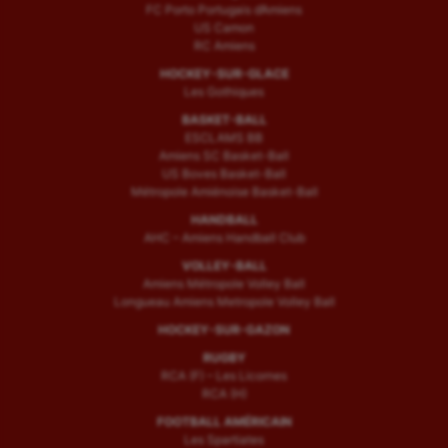
FC Porto Portugais d’Amiens
US Camon
RC Amiens
HOCKEY-SUR-GLACE
Les Gothiques
BASKET-BALL
ESCLAMS BB
Amiens SC Basket-Ball
US Boves Basket-Ball
Métropole Amiénoise Basket-Ball
HANDBALL
AHC – Amiens Handball Club
VOLLEY-BALL
Amiens Métropole Volley Ball
Longueau Amiens Metropole Volley Ball
HOCKEY-SUR-GAZON
RUGBY
RCA (F) – Les Licornes
RCA (H)
FOOTBALL AMÉRICAIN
Les Spartiates