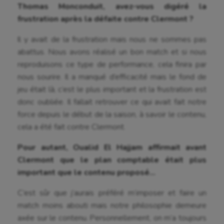
Thomas Monconduit, avez-vous digéré la
frustration après la défaite contre Clermont ?
Il y avait de la frustration mais nous ne sommes pas
abattus. Nous avons réalisé un bon match et si nous
reproduisons ce type de performance, cela finira par
nous sourire. Il a manqué d’efficacité mais le fond de
jeu était là, c’est le plus important et la frustration est
donc oubliée. Il fallait retrouver ce qui avait fait notre
force depuis le début de la saison, à savoir le contenu,
cela a été fait contre Clermont.
Pour autant, Oualid El Hajjam affirmait avant
Clermont que le plan comptable était plus
important que le contenu proposé…
C’est sûr que j’aurais préféré m’imposer et faire un
match moins abouti mais notre philosophie demeure
axée sur le contenu. Personnellement, on m’a toujours