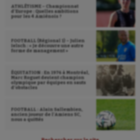
ATHLÉTISME – Championnat
d’Europe : Quelles ambitions
pour les 4 Amiénois ?
FOOTBALL (Régional 1) – Julien
Ielsch : « Je découvre une autre
forme de management »
ÉQUITATION : En 1976 à Montréal,
Marc Roguet devient champion
olympique par équipes en sauts
d’obstacles
FOOTBALL : Alain Sallembien,
ancien joueur de l’Amiens SC,
nous a quittés