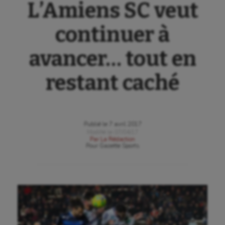
L’Amiens SC veut
continuer à
avancer… tout en
restant caché
Publié le
7 avril 2017
Modifié le
07/04/17
Par
La Rédaction
Pour
Gazette Sports