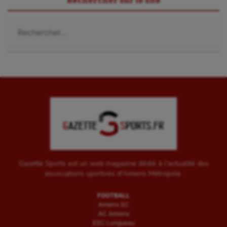
Rechercher sur le site
Rechercher :
Gazette Sports est un web magazine dédié à l'actualité des
associations sportives d'Amiens Métropole.
FOOTBALL
Amiens SC
AC Amiens
ESC Longueau