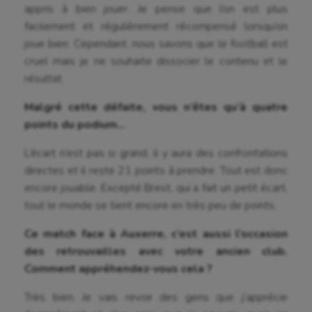
appris à bien jouer. Je pense que l’on est plus
facilement et régulièrement récompensé lorsqu’on
joue bien. Cependant, nous savons que le football est
cruel mais je ne souhaite dissocier le contenu et le
résultat.
Malgré cette défaite, vous n’êtes qu’à quatre
points du podium…
L’écart n’est pas si grand, il y aura des confrontations
directes et il reste 21 points à prendre. Tout est donc
encore jouable. Excepté Brest, qui a fait un petit écart,
tout le monde se tient encore en très peu de points.
Ce match face à Auxerre, c’est aussi l’occasion
des retrouvailles avec votre ancien club.
Comment appréhendez-vous cela ?
Très bien. Je vais revoir des gens que j’apprécie