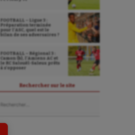
FOOTBALL – Ligue 3 :
Préparation terminée
pour l’ASC, quel est le
bilan de ses adversaires ?
FOOTBALL – Régional 3 :
Camon (b), l’Amiens AC et
le RC Salouël-Saleux prêts
à s’opposer
Sarbacane
Rechercher sur le site
Sauvetage sportif
chercher :
Sport adapté
Sport handicap
Sport santé