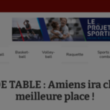
Basket-
Volley-
Sports
ll
Raquette
ball
ball
comb
 TABLE : Amiens ira c
meilleure place !