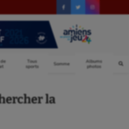
 de
Tous
Albums
Somme
at
sports
photos
hercher la