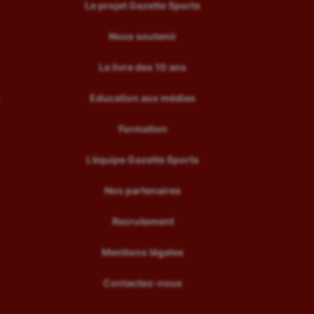
Le projet Gazette Sports
Nous soutenir
Le livre des 10 ans
Education aux médias
Formation
L’équipe Gazette Sports
Nos partenaires
Recrutement
Mentions légales
Contactez-nous