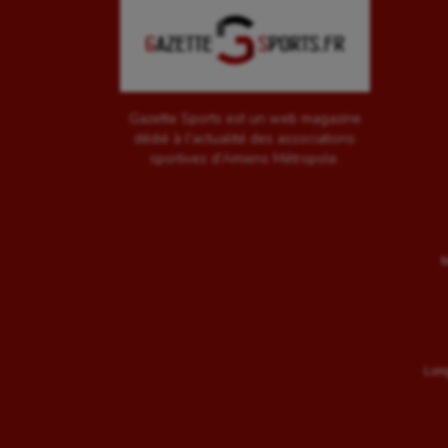
Gazette Sports est un web magazine
dédié à l'actualité des associations
sportives d'Amiens Métropole.
M
Long