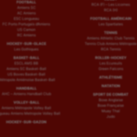
FOOTBALL
RCA (F) – Les Licornes
Amiens SC
RCA (H)
AC Amiens
ESC Longueau
FOOTBALL AMÉRICAIN
FC Porto Portugais d’Amiens
Les Spartiates
US Camon
TENNIS
RC Amiens
Amiens Athletic Club Tennis
HOCKEY-SUR-GLACE
Tennis Club Amiens Métropole
Les Gothiques
RCA Tennis
BASKET-BALL
ROLLER-HOCKEY
ESCLAMS BB
Les Ecureuils
Amiens SC Basket-Ball
Green Falcons
US Boves Basket-Ball
ATHLÉTISME
étropole Amiénoise Basket-Ball
NATATION
HANDBALL
AHC – Amiens Handball Club
SPORT DE COMBAT
Boxe Anglaise
VOLLEY-BALL
Boxe Française
Amiens Métropole Volley Ball
Muay Thaï
ueau Amiens Metropole Volley Ball
Judo
HOCKEY-SUR-GAZON