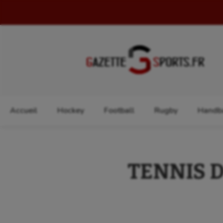
Rechercher :
Accueil
Hockey
Football
Rugby
Handba
TENNIS DE