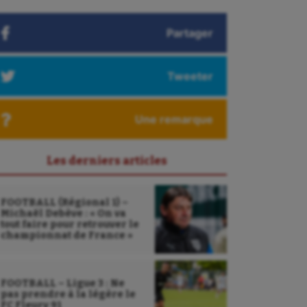
Partager
Tweeter
Une remarque
Les derniers articles
FOOTBALL (Régional 1) –
Michaël Debève : « On va
tout faire pour retrouver le
championnat de France »
FOOTBALL – Ligue 3 : Ne
pas prendre à la légère le
FC Fleury 91