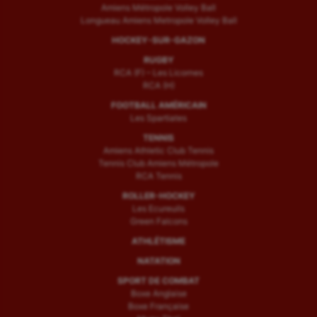
Amiens Métropole Volley Ball
Longueau Amiens Metropole Volley Ball
HOCKEY-SUR-GAZON
RUGBY
RCA (F) – Les Licornes
RCA (H)
FOOTBALL AMÉRICAIN
Les Spartiates
TENNIS
Amiens Athletic Club Tennis
Tennis Club Amiens Métropole
RCA Tennis
ROLLER-HOCKEY
Les Ecureuils
Green Falcons
ATHLÉTISME
NATATION
SPORT DE COMBAT
Boxe Anglaise
Boxe Française