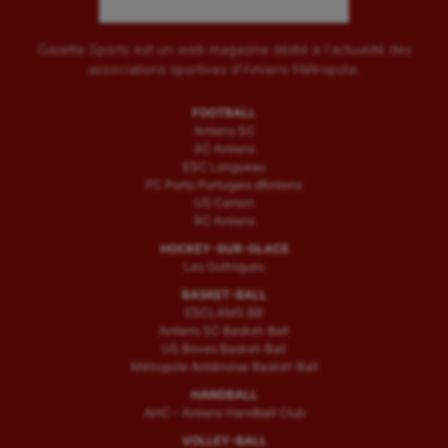
Gazette Sports est un web magazine dédié à l'actualité des
associations sportives d'Amiens Métropole.
FOOTBALL
Amiens SC
AC Amiens
ESC Longueau
FC Porto Portugais d’Amiens
US Camon
RC Amiens
HOCKEY-SUR-GLACE
Les Gothiques
BASKET-BALL
ESCLAMS BB
Amiens SC Basket-Ball
US Boves Basket-Ball
Métropole Amiénoise Basket-Ball
HANDBALL
AHC – Amiens Handball Club
VOLLEY-BALL