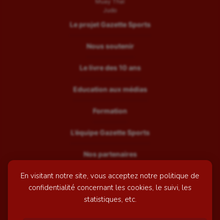
Muay Thaï
Judo
Le projet Gazette Sports
Nous soutenir
Le livre des 10 ans
Education aux médias
Formation
L’équipe Gazette Sports
Nos partenaires
En visitant notre site, vous acceptez notre politique de
Recrutement
confidentialité concernant les cookies, le suivi, les
Mentions légales
statistiques, etc.
Contactez-nous