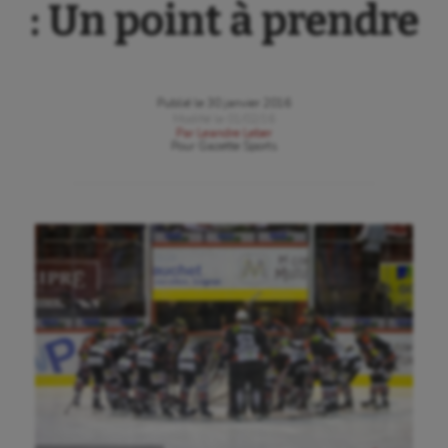
: Un point à prendre
Publié le
30 janvier 2016
Modifié le
01/02/16
Par
Leandre Leber
Pour
Gazette Sports