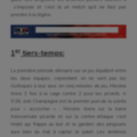
s’imposer et c’est là un match qu’il ne faut pas
prendre à la légère.
er
1
tiers-temps:
La première période démarre sur un jeu équilibré entre
les deux équipes, cependant, on ne sent pas les
Gothiques à leur aise, en cinq minutes de jeu, Morzine
tirera 3 fois à la cage contre 2 pour les picards. A
5’36, Joël Champagne est le premier puni de la soirée
pour « accrocher » ; Morzine tirera sur la barre
transversale picarde et sur la contre-attaque c’est
Hrdel qui frappe au but et le gardien des pingouins
aura bien du mal à capter le palet. Les amiénois