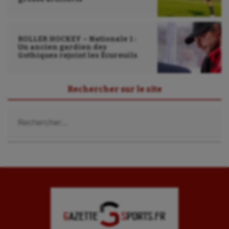
ROLLER HOCKEY – Nationale 1 :
Un ancien gardien des
Gothiques rejoint les Écureuils
Rechercher sur le site
Rechercher :