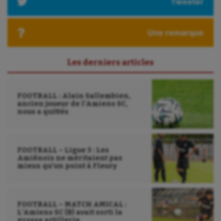
Tweeter
Une remarque
Les derniers articles
FOOTBALL : Alain Sallembien,
ancien joueur de l’Amiens SC,
nous a quittés
FOOTBALL – Ligue 3 : Les
Amiénois ne méritaient pas
mieux qu’un point à Fleury
FOOTBALL – MATCH AMICAL :
L’Amiens SC (B) avait sorti la
grosse artillerie