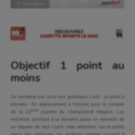
Ⓒ Gazette Sports
Objectif 1 point au
moins
Ce vendredi soir, pour nos gothiques c’est : un point à
prendre. En déplacement à Morzine pour le compte
ème
de la 23
journée du championnat Magnus. Les
morzinois pointent à la dernière place et viennent de
se séparer de leur coach, mais attention, sur la petite
glace des pingouins, les amiénois peinent souvent à